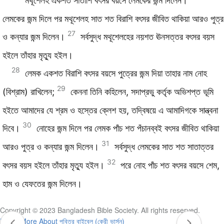
মথূশেলহ একশত সাতাশি বৎসর বয়সে লেমকের জন্ম দিলেন।
লেমকের জন্ম দিলে পর মথূশেলহ সাত শত বিরাশি বৎসর জীবিত থাকিয়া আরও পুত্র
27
ও কন্যার জন্ম দিলেন।
সর্বসুদ্ধ মথূশেলহের নয়শত ঊনসত্তর বৎসর বয়স
হইলে তাঁহার মৃত্যু হইল।
28
লেমক একশত বিরাশি বৎসর বয়সে পুত্রের জন্ম দিয়া তাহার নাম নোহ
29
(বিশ্রাম) রাখিলেন;
কেননা তিনি কহিলেন, সদাপ্রভু কর্তৃক অভিশপ্ত ভূমি
হইতে আমাদের যে শ্রম ও হস্তের ক্লেশ হয়, তদ্বিষয়ে এ আমাদিগকে সান্ত্বনা
30
দিবে।
নোহের জন্ম দিলে পর লেমক পাঁচ শত পঁচানব্বই বৎসর জীবিত থাকিয়া
31
আরও পুত্র ও কন্যার জন্ম দিলেন।
সর্বসুদ্ধ লেমকের সাত শত সাতাত্তর
32
বৎসর বয়স হইলে তাঁহার মৃত্যু হইল।
পরে নোহ পাঁচ শত বৎসর বয়সে শেম,
হাম ও যেফতের জন্ম দিলেন।
Copyright © 2023 Bangladesh Bible Society. All rights reserved.
Learn More About পবিত্র বাইবেল (কেরী ভার্সন)