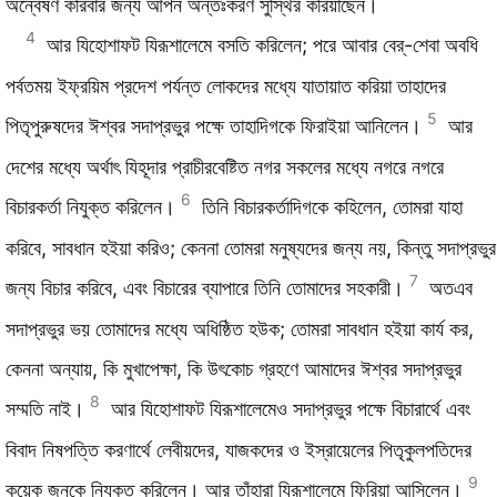
অন্বেষণ করিবার জন্য আপন অন্তঃকরণ সুস্থির করিয়াছেন।
4
আর যিহোশাফট যিরূশালেমে বসতি করিলেন; পরে আবার বের্‌-শেবা অবধি
পর্বতময় ইফ্রয়িম প্রদেশ পর্যন্ত লোকদের মধ্যে যাতায়াত করিয়া তাহাদের
5
পিতৃপুরুষদের ঈশ্বর সদাপ্রভুর পক্ষে তাহাদিগকে ফিরাইয়া আনিলেন।
আর
দেশের মধ্যে অর্থাৎ যিহূদার প্রাচীরবেষ্টিত নগর সকলের মধ্যে নগরে নগরে
6
বিচারকর্তা নিযুক্ত করিলেন।
তিনি বিচারকর্তাদিগকে কহিলেন, তোমরা যাহা
করিবে, সাবধান হইয়া করিও; কেননা তোমরা মনুষ্যদের জন্য নয়, কিন্তু সদাপ্রভুর
7
জন্য বিচার করিবে, এবং বিচারের ব্যাপারে তিনি তোমাদের সহকারী।
অতএব
সদাপ্রভুর ভয় তোমাদের মধ্যে অধিষ্ঠিত হউক; তোমরা সাবধান হইয়া কার্য কর,
কেননা অন্যায়, কি মুখাপেক্ষা, কি উৎকোচ গ্রহণে আমাদের ঈশ্বর সদাপ্রভুর
8
সম্মতি নাই।
আর যিহোশাফট যিরূশালেমেও সদাপ্রভুর পক্ষে বিচারার্থে এবং
বিবাদ নিষপত্তি করণার্থে লেবীয়দের, যাজকদের ও ইস্রায়েলের পিতৃকুলপতিদের
9
কয়েক জনকে নিযুক্ত করিলেন। আর তাঁহারা যিরূশালেমে ফিরিয়া আসিলেন।