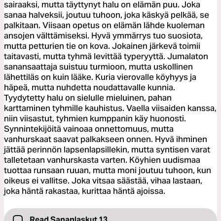
sairaaksi, mutta täyttynyt halu on elämän puu. Joka
sanaa halveksii, joutuu tuhoon, joka käskyä pelkää, se
palkitaan. Viisaan opetus on elämän lähde kuoleman
ansojen välttämiseksi. Hyvä ymmärrys tuo suosiota,
mutta petturien tie on kova. Jokainen järkevä toimii
taitavasti, mutta tyhmä levittää typeryyttä. Jumalaton
sanansaattaja suistuu turmioon, mutta uskollinen
lähettiläs on kuin lääke. Kuria vierovalle köyhyys ja
häpeä, mutta nuhdetta noudattavalle kunnia.
Tyydytetty halu on sielulle mieluinen, pahan
karttaminen tyhmille kauhistus. Vaella viisaiden kanssa,
niin viisastut, tyhmien kumppanin käy huonosti.
Synnintekijöitä vainoaa onnettomuus, mutta
vanhurskaat saavat palkakseen onnen. Hyvä ihminen
jättää perinnön lapsenlapsillekin, mutta syntisen varat
talletetaan vanhurskasta varten. Köyhien uudismaa
tuottaa runsaan ruuan, mutta moni joutuu tuhoon, kun
oikeus ei vallitse. Joka vitsaa säästää, vihaa lastaan,
joka häntä rakastaa, kurittaa häntä ajoissa.
Read Sananlaskut 13