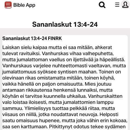
Sananlaskut 13:4-24
Sananlaskut 13:4-24
FINRK
Laiskan sielu kaipaa mutta ei saa mitään, ahkerat
tulevat ravituiksi. Vanhurskas vihaa valhepuhetta,
mutta jumalattoman vaellus on iljettävää ja häpeällistä.
Vanhurskaus varjelee nuhteettomasti vaeltavan, mutta
jumalattomuus syöksee syntisen maahan. Toinen on
olevinaan rikas omistamatta mitään, toinen köyhä,
vaikka hänellä on paljon omaisuutta. Mies joutuu
antamaan rikkautensa henkensä lunnaiksi, mutta
köyhän ei tarvitse kuunnella uhkailua. Vanhurskaitten
valo loistaa iloisesti, mutta jumalattomien lamppu
sammuu. Ylimielisyys tuottaa pelkkää riitaa, mutta
viisaus on niillä, jotka noudattavat neuvoja. Helposti
saatu omaisuus hupenee, mutta joka vähin erin kokoaa,
saa sen karttumaan. Pitkittynyt odotus tekee sydämen