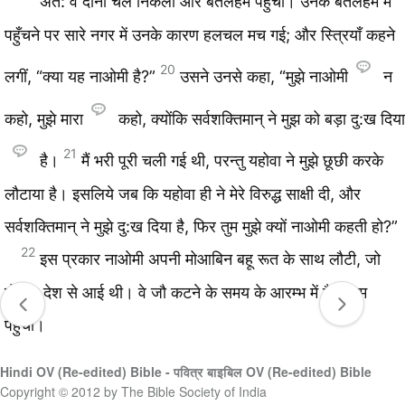
अत: वे दोनों चल निकलीं और बैतलहम पहुँचीं। उनके बैतलहम में
पहुँचने पर सारे नगर में उनके कारण हलचल मच गई; और स्त्रियाँ कहने
20
लगीं, “क्या यह नाओमी है?”
उसने उनसे कहा, “मुझे नाओमी
न
कहो, मुझे मारा
कहो, क्योंकि सर्वशक्‍तिमान् ने मुझ को बड़ा दु:ख दिया
21
है।
मैं भरी पूरी चली गई थी, परन्तु यहोवा ने मुझे छूछी करके
लौटाया है। इसलिये जब कि यहोवा ही ने मेरे विरुद्ध साक्षी दी, और
सर्वशक्‍तिमान् ने मुझे दु:ख दिया है, फिर तुम मुझे क्यों नाओमी कहती हो?”
22
इस प्रकार नाओमी अपनी मोआबिन बहू रूत के साथ लौटी, जो
मोआब देश से आई थी। वे जौ कटने के समय के आरम्भ में बैतलहम
पहुँचीं।
Hindi OV (Re-edited) Bible - पवित्र बाइबिल OV (Re-edited) Bible
Copyright © 2012 by The Bible Society of India