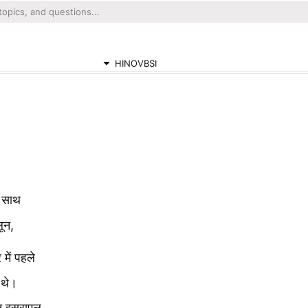
HINOVBSI
े साथ
ून,
में पहले
 थे।
तु इस्राएल