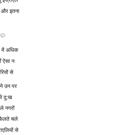
ए, और इतना
 में अधिक
ीं ऐसा न
ियों से
ंने उन पर
ो दु:ख
ले नगरों
र फैलते चले
राएलियों से