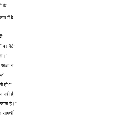
ी के
म में वे
दी,
ों पर बैठी
ेना।”
ी आज्ञा न
नको
ती हो?”
 नहीं हैं;
ो जाता है।”
 सामर्थी