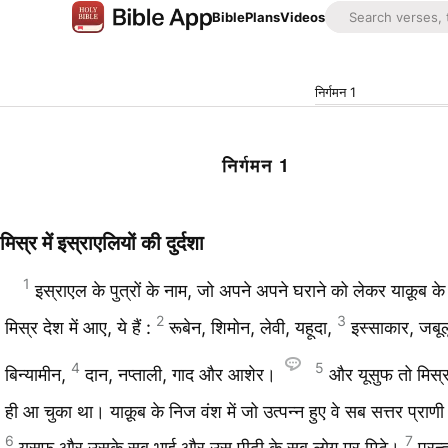
Bible
Plans
Videos
निर्गमन 1
निर्गमन 1
मिस्र में इस्राएलियों की दुर्दशा
1
इस्राएल के पुत्रों के नाम, जो अपने अपने घराने को लेकर याक़ूब क
2
3
मिस्र देश में आए, ये हैं :
रूबेन, शिमोन, लेवी, यहूदा,
इस्साकार, जबूल
4
5
बिन्यामीन,
दान, नप्‍ताली, गाद और आशेर।
और यूसुफ तो मिस्र 
ही आ चुका था। याक़ूब के निज वंश में जो उत्पन्न हुए वे सब सत्तर प्राणी
6
7
यूसुफ और उसके सब भाई और उस पीढ़ी के सब लोग मर मिटे।
परन्