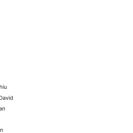
hiu
 David
man
on