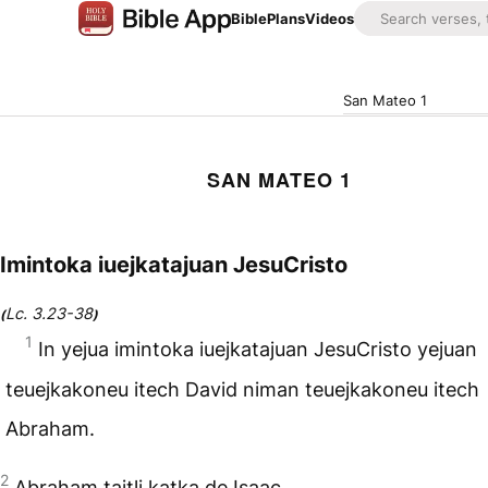
Bible
Plans
Videos
San Mateo 1
SAN MATEO 1
Imintoka iuejkatajuan JesuCristo
Lc. 3.23-38
(
)
1
In yejua imintoka iuejkatajuan JesuCristo yejuan
teuejkakoneu itech David niman teuejkakoneu itech
Abraham.
2
Abraham tajtli katka de Isaac,