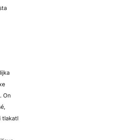
sta
ijka
xe
n. On
é,
 tlakatl