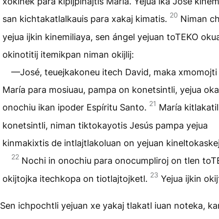
xokinek para kipijpinajtis María. Yejua ika José kinem
20
san kichtakatlalkauis para xakaj kimatis.
Niman ch
yejua ijkin kinemiliaya, sen ángel yejuan toTEKO okua
okinotitij itemikpan niman okijlij:
—José, teuejkakoneu itech David, maka xmomojti t
María para mosiuau, pampa on konetsintli, yejua ok
21
onochiu ikan ipoder Espíritu Santo.
María kitlakati
konetsintli, niman tiktokayotis Jesús pampa yejua
kinmakixtis de intlajtlakoluan on yejuan kineltokaskej
22
Nochi in onochiu para onocumpliroj on tlen to
23
okijtojka itechkopa on tiotlajtojketl.
Yejua ijkin okij
Sen ichpochtli yejuan xe yakaj tlakatl iuan noteka, k