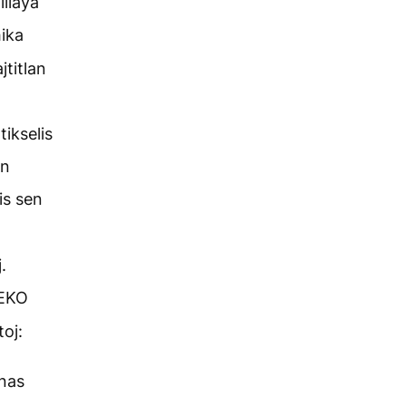
iliaya
ika
jtitlan
ikselis
an
lis sen
.
TEKO
toj:
anas