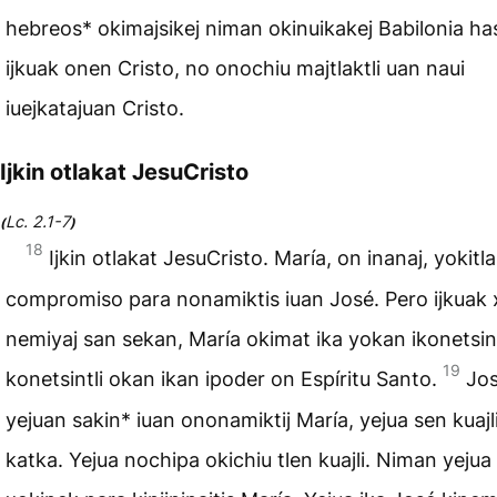
hebreos* okimajsikej niman okinuikakej Babilonia ha
ijkuak onen Cristo, no onochiu majtlaktli uan naui
iuejkatajuan Cristo.
Ijkin otlakat JesuCristo
Lc. 2.1-7
(
)
18
Ijkin otlakat JesuCristo. María, on inanaj, yokitlal
compromiso para nonamiktis iuan José. Pero ijkuak 
nemiyaj san sekan, María okimat ika yokan ikonetsi
19
konetsintli okan ikan ipoder on Espíritu Santo.
Jos
yejuan sakin* iuan ononamiktij María, yejua sen kuajli
katka. Yejua nochipa okichiu tlen kuajli. Niman yejua