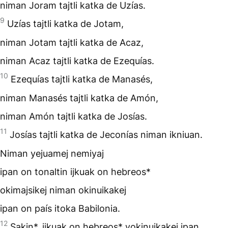
niman Joram tajtli katka de Uzías.
9
Uzías tajtli katka de Jotam,
niman Jotam tajtli katka de Acaz,
niman Acaz tajtli katka de Ezequías.
10
Ezequías tajtli katka de Manasés,
niman Manasés tajtli katka de Amón,
niman Amón tajtli katka de Josías.
11
Josías tajtli katka de Jeconías niman ikniuan.
Niman yejuamej nemiyaj
ipan on tonaltin ijkuak on hebreos*
okimajsikej niman okinuikakej
ipan on país itoka Babilonia.
12
Sakin*, ijkuak on hebreos* yokinuikakej ipan