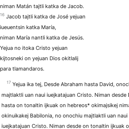
niman Matán tajtli katka de Jacob.
16
Jacob tajtli katka de José yejuan
iueuentsin katka María,
niman María nantli katka de Jesús.
Yejua no itoka Cristo yejuan
kijtosneki on yejuan Dios okitlalij
para tlamandaros.
17
Yejua ika tej, Desde Abraham hasta David, onoc
majtlaktli uan naui iuejkatajuan Cristo. Niman desde
hasta on tonaltin ijkuak on hebreos* okimajsikej ni
okinuikakej Babilonia, no onochiu majtlaktli uan naui
iuejkatajuan Cristo. Niman desde on tonaltin ijkuak 