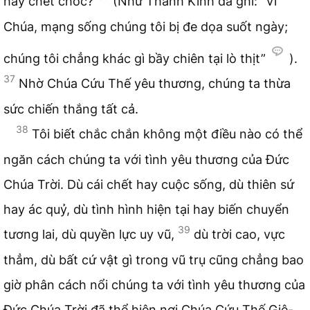
hay chết chóc?
(Như Thánh Kinh đã ghi: “Vì
Chúa, mạng sống chúng tôi bị đe dọa suốt ngày;
chúng tôi chẳng khác gì bầy chiên tại lò thịt”
).
37
Nhờ Chúa Cứu Thế yêu thương, chúng ta thừa
sức chiến thắng tất cả.
38
Tôi biết chắc chắn không một điều nào có thể
ngăn cách chúng ta với tình yêu thương của Đức
Chúa Trời. Dù cái chết hay cuộc sống, dù thiên sứ
hay ác quỷ, dù tình hình hiện tại hay biến chuyển
39
tương lai, dù quyền lực uy vũ,
dù trời cao, vực
thẳm, dù bất cứ vật gì trong vũ trụ cũng chẳng bao
giờ phân cách nổi chúng ta với tình yêu thương của
Đức Chúa Trời đã thể hiện nơi Chúa Cứu Thế Giê-