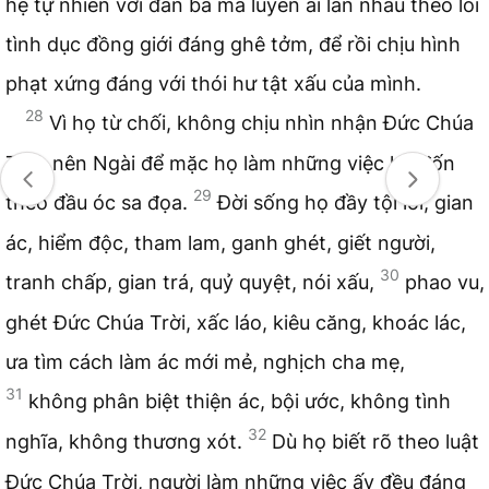
hệ tự nhiên với đàn bà mà luyến ái lẫn nhau theo lối
tình dục đồng giới đáng ghê tởm, để rồi chịu hình
phạt xứng đáng với thói hư tật xấu của mình.
28
Vì họ từ chối, không chịu nhìn nhận Đức Chúa
Trời, nên Ngài để mặc họ làm những việc hư đốn
29
theo đầu óc sa đọa.
Đời sống họ đầy tội lỗi, gian
ác, hiểm độc, tham lam, ganh ghét, giết người,
30
tranh chấp, gian trá, quỷ quyệt, nói xấu,
phao vu,
ghét Đức Chúa Trời, xấc láo, kiêu căng, khoác lác,
ưa tìm cách làm ác mới mẻ, nghịch cha mẹ,
31
không phân biệt thiện ác, bội ước, không tình
32
nghĩa, không thương xót.
Dù họ biết rõ theo luật
Đức Chúa Trời, người làm những việc ấy đều đáng