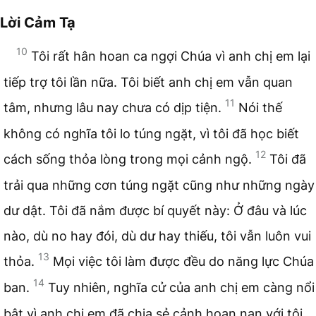
Lời Cảm Tạ
10
Tôi rất hân hoan ca ngợi Chúa vì anh chị em lại
tiếp trợ tôi lần nữa. Tôi biết anh chị em vẫn quan
11
tâm, nhưng lâu nay chưa có dịp tiện.
Nói thế
không có nghĩa tôi lo túng ngặt, vì tôi đã học biết
12
cách sống thỏa lòng trong mọi cảnh ngộ.
Tôi đã
trải qua những cơn túng ngặt cũng như những ngày
dư dật. Tôi đã nắm được bí quyết này: Ở đâu và lúc
nào, dù no hay đói, dù dư hay thiếu, tôi vẫn luôn vui
13
thỏa.
Mọi việc tôi làm được đều do năng lực Chúa
14
ban.
Tuy nhiên, nghĩa cử của anh chị em càng nổi
bật vì anh chị em đã chia sẻ cảnh hoạn nạn với tôi.