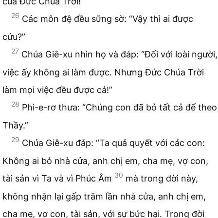
của Đức Chúa Trời!”
26
Các môn đệ đều sững sờ: “Vậy thì ai được
cứu?”
27
Chúa Giê-xu nhìn họ và đáp: “Đối với loài người,
việc ấy không ai làm được. Nhưng Đức Chúa Trời
làm mọi việc đều được cả!”
28
Phi-e-rơ thưa: “Chúng con đã bỏ tất cả để theo
Thầy.”
29
Chúa Giê-xu đáp: “Ta quả quyết với các con:
Không ai bỏ nhà cửa, anh chị em, cha mẹ, vợ con,
30
tài sản vì Ta và vì Phúc Âm
mà trong đời này,
không nhận lại gấp trăm lần nhà cửa, anh chị em,
cha mẹ, vợ con, tài sản, với sự bức hại. Trong đời