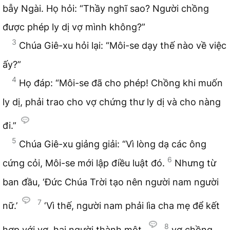
bẫy Ngài. Họ hỏi: “Thầy nghĩ sao? Người chồng
được phép ly dị vợ mình không?”
3
Chúa Giê-xu hỏi lại: “Môi-se dạy thế nào về việc
ấy?”
4
Họ đáp: “Môi-se đã cho phép! Chồng khi muốn
ly dị, phải trao cho vợ chứng thư ly dị và cho nàng
đi.”
5
Chúa Giê-xu giảng giải: “Vì lòng dạ các ông
6
cứng cỏi, Môi-se mới lập điều luật đó.
Nhưng từ
ban đầu, ‘Đức Chúa Trời tạo nên người nam người
7
nữ.’
‘Vì thế, người nam phải lìa cha mẹ để kết
8
hợp với vợ, hai người thành một,
vợ chồng