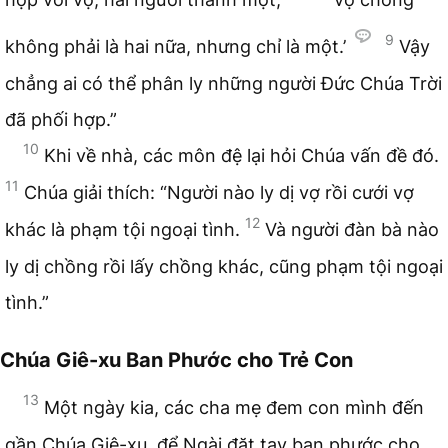
9
không phải là hai nữa, nhưng chỉ là một.’
Vậy
chẳng ai có thể phân ly những người Đức Chúa Trời
đã phối hợp.”
10
Khi về nhà, các môn đệ lại hỏi Chúa vấn đề đó.
11
Chúa giải thích: “Người nào ly dị vợ rồi cưới vợ
12
khác là phạm tội ngoại tình.
Và người đàn bà nào
ly dị chồng rồi lấy chồng khác, cũng phạm tội ngoại
tình.”
Chúa Giê-xu Ban Phước cho Trẻ Con
13
Một ngày kia, các cha mẹ đem con mình đến
gần Chúa Giê-xu, để Ngài đặt tay ban phước cho