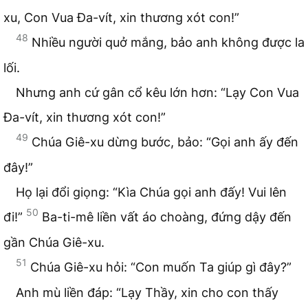
xu, Con Vua Đa-vít, xin thương xót con!”
48
Nhiều người quở mắng, bảo anh không được la
lối.
Nhưng anh cứ gân cổ kêu lớn hơn: “Lạy Con Vua
Đa-vít, xin thương xót con!”
49
Chúa Giê-xu dừng bước, bảo: “Gọi anh ấy đến
đây!”
Họ lại đổi giọng: “Kìa Chúa gọi anh đấy! Vui lên
50
đi!”
Ba-ti-mê liền vất áo choàng, đứng dậy đến
gần Chúa Giê-xu.
51
Chúa Giê-xu hỏi: “Con muốn Ta giúp gì đây?”
Anh mù liền đáp: “Lạy Thầy, xin cho con thấy