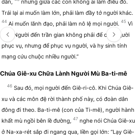
dân,
nhưng giữa các con không ai làm điều đó.
Trái lại ai muốn làm lớn, phải làm đầy tớ người khác.
44
45
Ai muốn lãnh đạo, phải làm nô lệ mọi người.
Vì
Con Người đến trần gian không phải để cho người
phục vụ, nhưng để phục vụ người, và hy sinh tính
mạng cứu chuộc nhiều người.”
Chúa Giê-xu Chữa Lành Người Mù Ba-ti-mê
46
Sau đó, mọi người đến Giê-ri-cô. Khi Chúa Giê-
xu và các môn đệ rời thành phố này, có đoàn dân
đông đi theo. Ba-ti-mê (con của Ti-mê), người hành
47
khất mù ngồi bên lề đường,
nghe nói Chúa Giê-xu
ở Na-xa-rét sắp đi ngang qua, liền gọi lớn: “Lạy Giê-