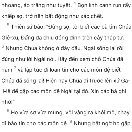
4
nhoáng, áo trắng như tuyết.
Bọn lính canh run rẩy
khiếp sợ, trở nên bất động như xác chết.
5
Thiên sứ bảo: “Đừng sợ, tôi biết các bà tìm Chúa
Giê-xu, Đấng đã chịu đóng đinh trên cây thập tự.
6
Nhưng Chúa không ở đây đâu, Ngài sống lại rồi
đúng như lời Ngài nói. Hãy đến xem chỗ Chúa đã
7
nằm
và lập tức đi loan tin cho các môn đệ biết
Chúa đã sống lại! Hiện nay Chúa đi trước lên xứ Ga-
li-lê để gặp các môn đệ Ngài tại đó. Xin các bà ghi
nhớ!”
8
Họ vừa sợ vừa mừng, vội vàng ra khỏi mộ, chạy
9
đi báo tin cho các môn đệ.
Nhưng bất ngờ họ gặp