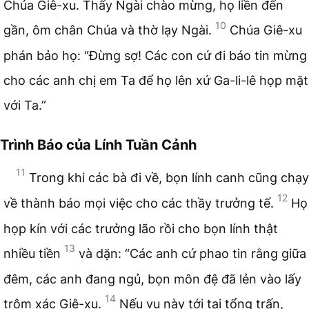
Chúa Giê-xu. Thấy Ngài chào mừng, họ liền đến
10
gần, ôm chân Chúa và thờ lạy Ngài.
Chúa Giê-xu
phán bảo họ: “Đừng sợ! Các con cứ đi báo tin mừng
cho các anh chị em Ta để họ lên xứ Ga-li-lê họp mặt
với Ta.”
Trình Báo của Lính Tuần Cảnh
11
Trong khi các bà đi về, bọn lính canh cũng chạy
12
về thành báo mọi việc cho các thầy trưởng tế.
Họ
họp kín với các trưởng lão rồi cho bọn lính thật
13
nhiều tiền
và dặn: “Các anh cứ phao tin rằng giữa
đêm, các anh đang ngủ, bọn môn đệ đã lẻn vào lấy
14
trộm xác Giê-xu.
Nếu vụ này tới tai tổng trấn,