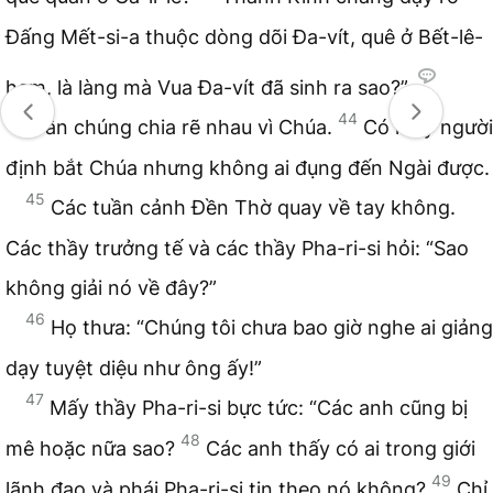
Đấng Mết-si-a thuộc dòng dõi Đa-vít, quê ở Bết-lê-
hem, là làng mà Vua Đa-vít đã sinh ra sao?”
43
44
Dân chúng chia rẽ nhau vì Chúa.
Có mấy người
định bắt Chúa nhưng không ai đụng đến Ngài được.
45
Các tuần cảnh Đền Thờ quay về tay không.
Các thầy trưởng tế và các thầy Pha-ri-si hỏi: “Sao
không giải nó về đây?”
46
Họ thưa: “Chúng tôi chưa bao giờ nghe ai giảng
dạy tuyệt diệu như ông ấy!”
47
Mấy thầy Pha-ri-si bực tức: “Các anh cũng bị
48
mê hoặc nữa sao?
Các anh thấy có ai trong giới
49
lãnh đạo và phái Pha-ri-si tin theo nó không?
Chỉ