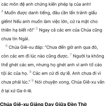
các môn đệ anh chứng kiến phép lạ của anh!
4
Muốn được danh tiếng, đâu cần lẩn tránh giấu
giếm! Nếu anh muốn làm việc lớn, cứ ra mặt cho
5
thiên hạ biết rõ!”
Ngay cả các em của Chúa cũng
chưa tin Ngài.
6
Chúa Giê-xu đáp: “Chưa đến giờ anh qua đó,
7
còn các em đi lúc nào cũng được.
Người ta không
thể ghét các em, nhưng họ ghét anh vì anh tố cáo
8
tội ác của họ.
Các em cứ đi dự lễ. Anh chưa đi vì
9
chưa phải lúc.”
Nói chuyện xong, Chúa Giê-xu vẫn
ở lại xứ Ga-li-lê.
Chúa Giê-xu Giảng Dạy Giữa Đền Thờ