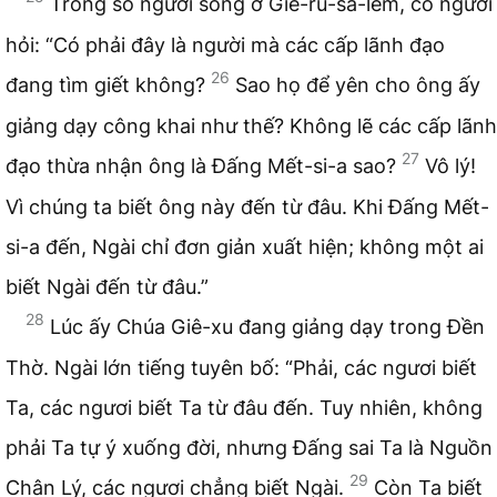
Trong số người sống ở Giê-ru-sa-lem, có người
hỏi: “Có phải đây là người mà các cấp lãnh đạo
26
đang tìm giết không?
Sao họ để yên cho ông ấy
giảng dạy công khai như thế? Không lẽ các cấp lãnh
27
đạo thừa nhận ông là Đấng Mết-si-a sao?
Vô lý!
Vì chúng ta biết ông này đến từ đâu. Khi Đấng Mết-
si-a đến, Ngài chỉ đơn giản xuất hiện; không một ai
biết Ngài đến từ đâu.”
28
Lúc ấy Chúa Giê-xu đang giảng dạy trong Đền
Thờ. Ngài lớn tiếng tuyên bố: “Phải, các ngươi biết
Ta, các ngươi biết Ta từ đâu đến. Tuy nhiên, không
phải Ta tự ý xuống đời, nhưng Đấng sai Ta là Nguồn
29
Chân Lý, các ngươi chẳng biết Ngài.
Còn Ta biết