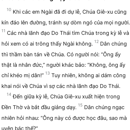
10
Khi các em Ngài đã đi dự lễ, Chúa Giê-xu cũng
kín đáo lên đường, tránh sự dòm ngó của mọi người.
11
Các nhà lãnh đạo Do Thái tìm Chúa trong kỳ lễ và
12
hỏi xem có ai trông thấy Ngài không.
Dân chúng
thì thầm bàn tán về Chúa. Có người nói: “Ông ấy
thật là nhân đức,” người khác bảo: “Không, ông ấy
13
chỉ khéo mị dân!”
Tuy nhiên, không ai dám công
khai nói về Chúa vì sợ các nhà lãnh đạo Do Thái.
14
Đến giữa kỳ lễ, Chúa Giê-xu xuất hiện trong
15
Đền Thờ và bắt đầu giảng dạy.
Dân chúng ngạc
nhiên hỏi nhau: “Ông này có được học đâu, sao mà
uyên bác thế?”