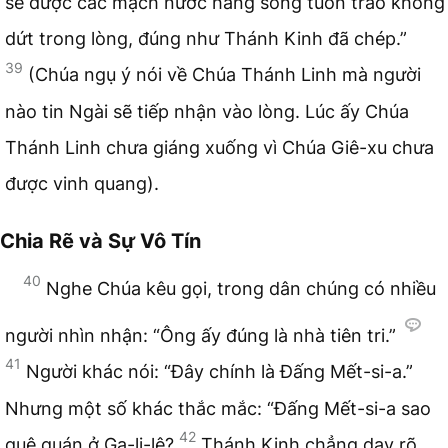
sẽ được các mạch nước hằng sống tuôn trào không
dứt trong lòng, đúng như Thánh Kinh đã chép.”
39
(Chúa ngụ ý nói về Chúa Thánh Linh mà người
nào tin Ngài sẽ tiếp nhận vào lòng. Lúc ấy Chúa
Thánh Linh chưa giáng xuống vì Chúa Giê-xu chưa
được vinh quang).
Chia Rẽ và Sự Vô Tín
40
Nghe Chúa kêu gọi, trong dân chúng có nhiều
người nhìn nhận: “Ông ấy đúng là nhà tiên tri.”
41
Người khác nói: “Đây chính là Đấng Mết-si-a.”
Nhưng một số khác thắc mắc: “Đấng Mết-si-a sao
42
quê quán ở Ga-li-lê?
Thánh Kinh chẳng dạy rõ