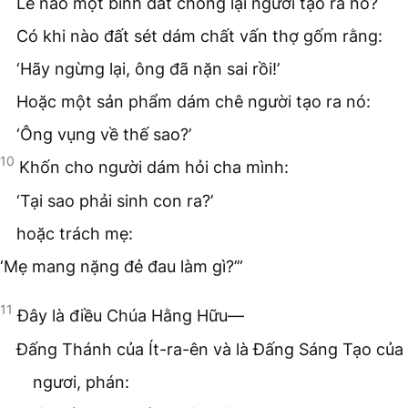
Lẽ nào một bình đất chống lại người tạo ra nó?
Có khi nào đất sét dám chất vấn thợ gốm rằng:
‘Hãy ngừng lại, ông đã nặn sai rồi!’
Hoặc một sản phẩm dám chê người tạo ra nó:
‘Ông vụng về thế sao?’
10
Khốn cho người dám hỏi cha mình:
‘Tại sao phải sinh con ra?’
hoặc trách mẹ:
‘Mẹ mang nặng đẻ đau làm gì?’”
11
Đây là điều Chúa Hằng Hữu—
Đấng Thánh của Ít-ra-ên và là Đấng Sáng Tạo của
ngươi, phán: