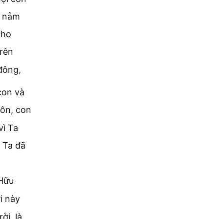
g nằm
cho
trên
đông,
con và
uôn, con
vì Ta
 Ta đã
 Hữu
i này
ời, là