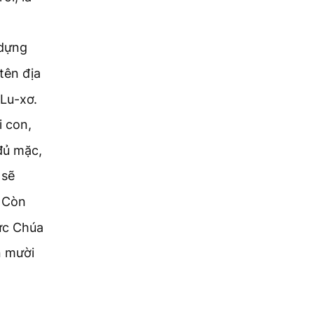
 dựng
tên địa
 Lu-xơ.
i con,
đủ mặc,
 sẽ
Còn
ức Chúa
n mười