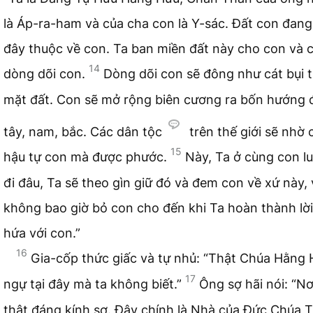
là Áp-ra-ham và của cha con là Y-sác. Đất con đan
đây thuộc về con. Ta ban miền đất này cho con và 
14
dòng dõi con.
Dòng dõi con sẽ đông như cát bụi 
mặt đất. Con sẽ mở rộng biên cương ra bốn hướng 
tây, nam, bắc. Các dân tộc
trên thế giới sẽ nhờ 
15
hậu tự con mà được phước.
Này, Ta ở cùng con l
đi đâu, Ta sẽ theo gìn giữ đó và đem con về xứ này, 
không bao giờ bỏ con cho đến khi Ta hoàn thành lời
hứa với con.”
16
Gia-cốp thức giấc và tự nhủ: “Thật Chúa Hằng
17
ngự tại đây mà ta không biết.”
Ông sợ hãi nói: “Nơ
thật đáng kính sợ. Đây chính là Nhà của Đức Chúa Tr