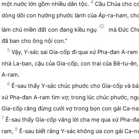
4
một nước lớn gồm nhiều dân tộc.
Cầu Chúa cho c
dòng dõi con hưởng phước lành của Áp-ra-ham, ch
làm chủ miền đất con đang kiều ngụ
mà Đức Chú
đã ban cho ông nội con.”
5
Vậy, Y-sác sai Gia-cốp đi qua xứ Pha-đan A-ram
nhà La-ban, cậu của Gia-cốp, con trai của Bê-tu-ên,
A-ram.
6
Ê-sau thấy Y-sác chúc phước cho Gia-cốp và b
xứ Pha-đan A-ram tìm vợ; trong lúc chúc phước, ng
Gia-cốp rằng đừng cưới vợ trong bọn con gái Ca-na
7
Ê-sau thấy Gia-cốp vâng lời cha mẹ qua xứ Pha-đ
8
ram,
Ê-sau biết rằng Y-sác không ưa con gái Ca-n