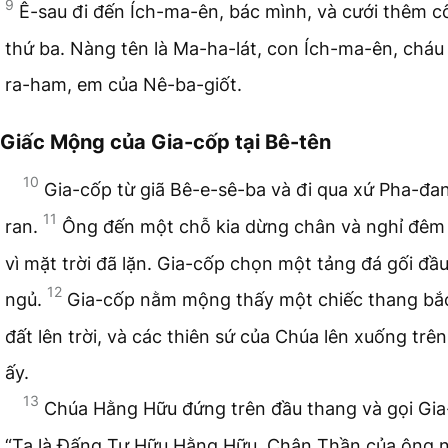
9
Ê-sau đi đến Ích-ma-ên, bác mình, và cưới thêm c
thứ ba. Nàng tên là Ma-ha-lát, con Ích-ma-ên, cháu
ra-ham, em của Nê-ba-giốt.
Giấc Mộng của Gia-cốp tại Bê-tên
10
Gia-cốp từ giã Bê-e-sê-ba và đi qua xứ Pha-đa
11
ran.
Ông đến một chỗ kia dừng chân và nghỉ đêm 
vì mặt trời đã lặn. Gia-cốp chọn một tảng đá gối đầ
12
ngủ.
Gia-cốp nằm mộng thấy một chiếc thang bắc 
đất lên trời, và các thiên sứ của Chúa lên xuống trê
ấy.
13
Chúa Hằng Hữu đứng trên đầu thang và gọi Gia
“Ta là Đấng Tự Hữu Hằng Hữu, Chân Thần của ông n