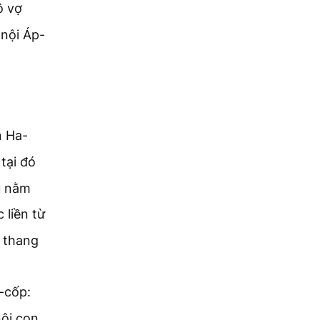
ô vợ
 nội Áp-
n Ha-
tại đó
u nằm
liền từ
n thang
-cốp:
ội con