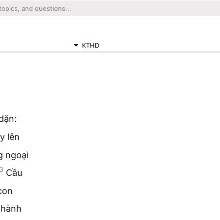
KTHD
dặn:
ãy lên
g ngoại
3
Cầu
con
 thành