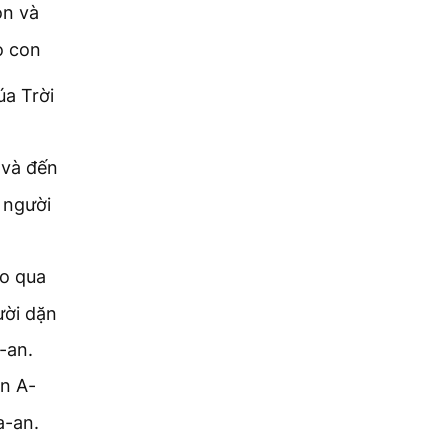
on và
o con
a Trời
 và đến
 người
ảo qua
ười dặn
-an.
an A-
a-an.