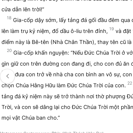
cửa dẫn lên trời!”
18
Gia-cốp dậy sớm, lấy tảng đá gối đầu đêm qua
19
lên làm trụ kỷ niệm, đổ dầu ô-liu trên đỉnh,
và đặt 
điểm này là Bê-tên (Nhà Chân Thần), thay tên cũ là
20
Gia-cốp khấn nguyện: “Nếu Đức Chúa Trời ở vớ
gìn giữ con trên đường con đang đi, cho con đủ ăn 
21
và đưa con trở về nhà cha con bình an vô sự, con
22
chọn Chúa Hằng Hữu làm Đức Chúa Trời của con.
tảng đá kỷ niệm này sẽ trở thành nơi thờ phượng Đ
Trời, và con sẽ dâng lại cho Đức Chúa Trời một phầ
mọi vật Chúa ban cho.”