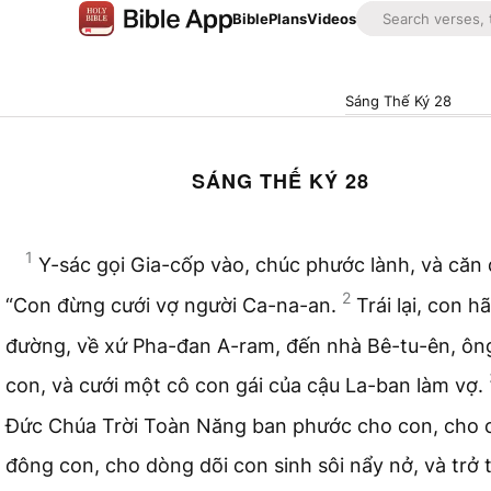
Bible
Plans
Videos
Sáng Thế Ký 28
SÁNG THẾ KÝ 28
1
Y-sác gọi Gia-cốp vào, chúc phước lành, và căn 
2
“Con đừng cưới vợ người Ca-na-an.
Trái lại, con h
đường, về xứ Pha-đan A-ram, đến nhà Bê-tu-ên, ôn
con, và cưới một cô con gái của cậu La-ban làm vợ.
Đức Chúa Trời Toàn Năng ban phước cho con, cho 
đông con, cho dòng dõi con sinh sôi nẩy nở, và trở