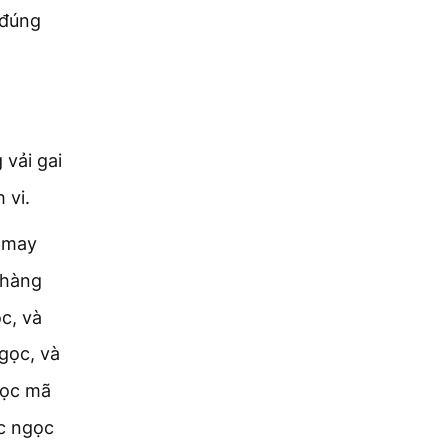
 đúng
vải gai
 vi.
may
 hàng
c, và
gọc, và
gọc mã
c ngọc