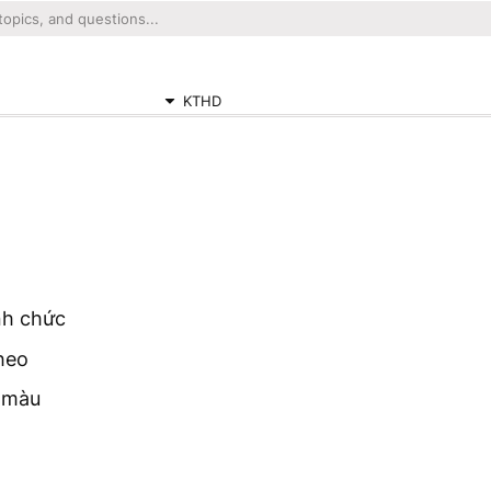
KTHD
nh chức
heo
c màu