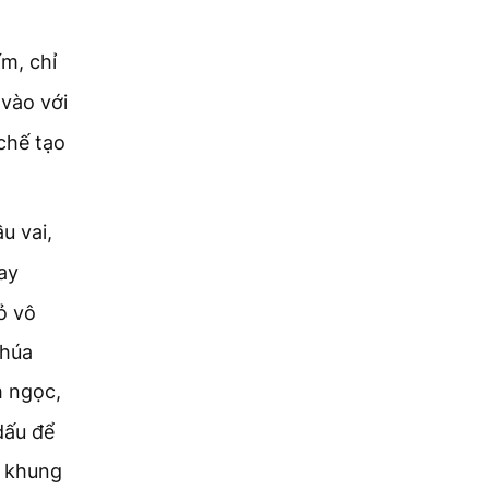
ím, chỉ
vào với
 chế tạo
u vai,
ay
ỏ vô
Chúa
h ngọc,
dấu để
g khung