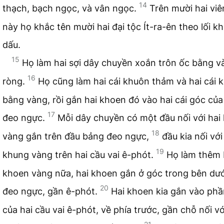
14
thạch, bạch ngọc, và vân ngọc.
Trên mười hai vi
này họ khắc tên mười hai đại tộc Ít-ra-ên theo lối k
dấu.
15
Họ làm hai sợi dây chuyền xoắn trôn ốc bằng v
16
ròng.
Họ cũng làm hai cái khuôn thảm và hai cái 
bằng vàng, rồi gắn hai khoen đó vào hai cái góc củ
17
đeo ngực.
Mỗi dây chuyền có một đầu nối với hai
18
vàng gắn trên đầu bảng đeo ngực,
đầu kia nối với
19
khung vàng trên hai cầu vai ê-phót.
Họ làm thêm
khoen vàng nữa, hai khoen gắn ở góc trong bên dư
20
đeo ngực, gần ê-phót.
Hai khoen kia gắn vào phầ
của hai cầu vai ê-phót, về phía trước, gần chỗ nối vớ