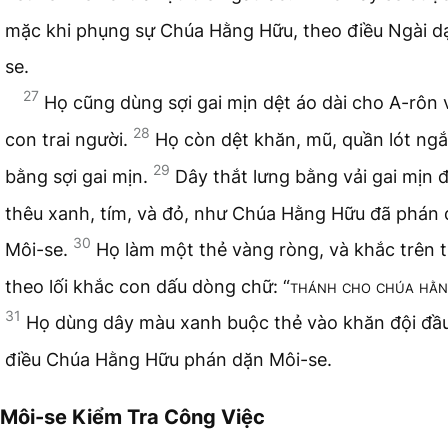
mặc khi phụng sự Chúa Hằng Hữu, theo điều Ngài d
se.
27
Họ cũng dùng sợi gai mịn dệt áo dài cho A-rôn 
28
con trai người.
Họ còn dệt khăn, mũ, quần lót ngắ
29
bằng sợi gai mịn.
Dây thắt lưng bằng vải gai mịn 
thêu xanh, tím, và đỏ, như Chúa Hằng Hữu đã phán
30
Môi-se.
Họ làm một thẻ vàng ròng, và khắc trên 
theo lối khắc con dấu dòng chữ: “
thánh cho chúa hằ
31
Họ dùng dây màu xanh buộc thẻ vào khăn đội đầ
điều Chúa Hằng Hữu phán dặn Môi-se.
Môi-se Kiểm Tra Công Việc