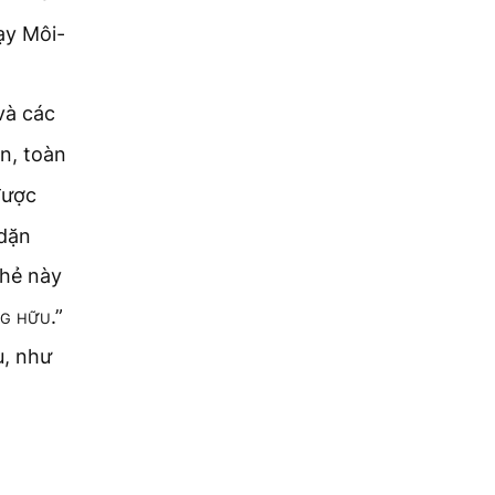
ạy Môi-
và các
n, toàn
được
 dặn
thẻ này
ng hữu
.”
u, như