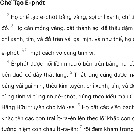
Chế Tạo Ê-phót
2
Họ chế tạo e-phót bằng vàng, sợi chỉ xanh, chỉ t
3
đỏ.
Họ cán mỏng vàng, cắt thành sợi để thêu dặm 
chỉ xanh, tím, và đỏ trên vải gai mịn, và như thế, họ
ê-phót
một cách vô cùng tinh vi.
4
Ê-phót được nối liền nhau ở bên trên bằng hai cầ
5
bên dưới có dây thắt lưng.
Thắt lưng cũng được m
bằng vải gai mịn, thêu kim tuyến, chỉ xanh, tím, và đ
cùng tinh vi cũng như ê-phót, đúng theo kiểu mẫu 
6
Hằng Hữu truyền cho Môi-se.
Họ cắt các viên bạc
khắc tên các con trai Ít-ra-ên lên theo lối khắc con 
7
tưởng niệm con cháu Ít-ra-ên;
rồi đem khảm tron