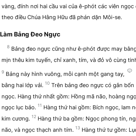
vàng, đính nơi hai cầu vai của ê-phót các viên ngọc
theo điều Chúa Hằng Hữu đã phán dặn Môi-se.
Làm Bảng Đeo Ngực
8
Bảng đeo ngực cũng như ê-phót được may bằng 
mịn thêu kim tuyến, chỉ xanh, tím, và đỏ vô cùng tinh
9
Bảng này hình vuông, mỗi cạnh một gang tay,
10
bằng hai lớp vải.
Trên bảng đeo ngực có gắn bốn
ngọc. Hàng thứ nhất gồm: Hồng mã não, hoàng ngọ
11
ngọc lục bảo.
Hàng thứ hai gồm: Bích ngọc, lam n
12
kim cương.
Hàng thứ ba gồm: Ngọc phong tín, n
13
não, và ngọc thạch anh tím.
Hàng thứ tư gồm: Lụ