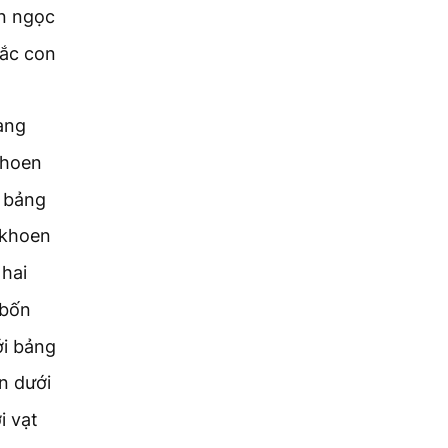
ên ngọc
hắc con
àng
khoen
a bảng
 khoen
 hai
 bốn
ới bảng
n dưới
i vạt