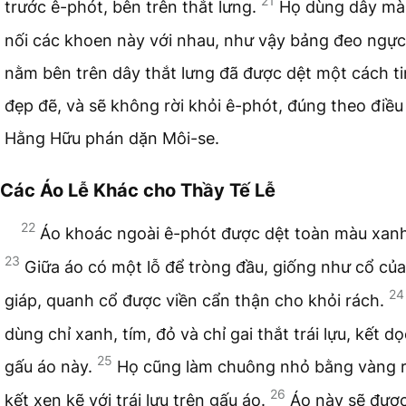
21
trước ê-phót, bên trên thắt lưng.
Họ dùng dây mà
nối các khoen này với nhau, như vậy bảng đeo ngực
nằm bên trên dây thắt lưng đã được dệt một cách ti
đẹp đẽ, và sẽ không rời khỏi ê-phót, đúng theo điề
Hằng Hữu phán dặn Môi-se.
Các Áo Lễ Khác cho Thầy Tế Lễ
22
Áo khoác ngoài ê-phót được dệt toàn màu xanh
23
Giữa áo có một lỗ để tròng đầu, giống như cổ của
24
giáp, quanh cổ được viền cẩn thận cho khỏi rách.
dùng chỉ xanh, tím, đỏ và chỉ gai thắt trái lựu, kết d
25
gấu áo này.
Họ cũng làm chuông nhỏ bằng vàng 
26
kết xen kẽ với trái lựu trên gấu áo.
Áo này sẽ đượ