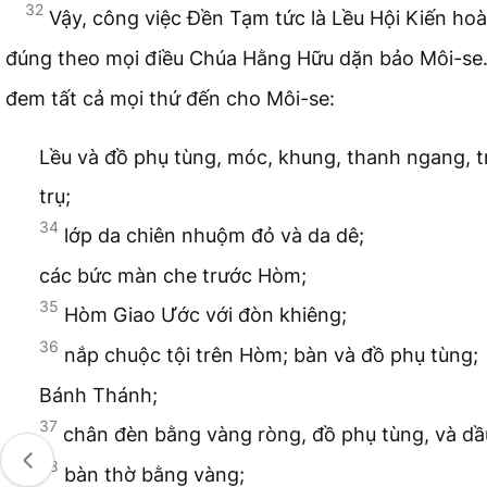
32
Vậy, công việc Đền Tạm tức là Lều Hội Kiến hoà
đúng theo mọi điều Chúa Hằng Hữu dặn bảo Môi-se
đem tất cả mọi thứ đến cho Môi-se:
Lều và đồ phụ tùng, móc, khung, thanh ngang, tr
trụ;
34
lớp da chiên nhuộm đỏ và da dê;
các bức màn che trước Hòm;
35
Hòm Giao Ước với đòn khiêng;
36
nắp chuộc tội trên Hòm; bàn và đồ phụ tùng;
Bánh Thánh;
37
chân đèn bằng vàng ròng, đồ phụ tùng, và dầ
38
bàn thờ bằng vàng;