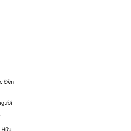
ệc Đền
người
.
g Hữu