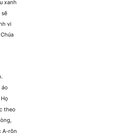
u xanh
 sẽ
nh vi
u Chúa
.
 áo
Họ
ọc theo
ròng,
c A-rôn