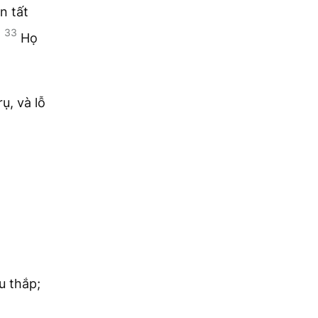
n tất
33
.
Họ
ụ, và lỗ
u thắp;