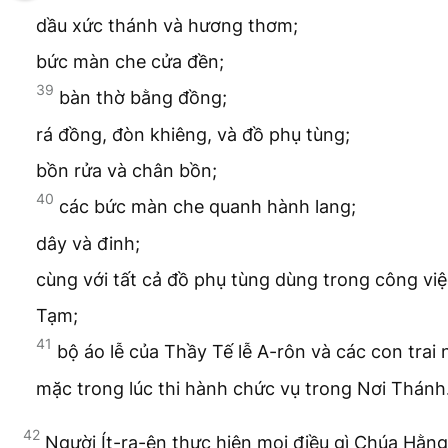
dầu xức thánh và hương thơm;
bức màn che cửa đền;
39
bàn thờ bằng đồng;
rá đồng, đòn khiêng, và đồ phụ tùng;
bồn rửa và chân bồn;
40
các bức màn che quanh hành lang;
dây và đinh;
cùng với tất cả đồ phụ tùng dùng trong công vi
Tạm;
41
bộ áo lễ của Thầy Tế lễ A-rôn và các con trai 
mặc trong lúc thi hành chức vụ trong Nơi Thánh
42
Người Ít-ra-ên thực hiện mọi điều gì Chúa Hằn