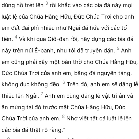
3
dùng hồ trét lên
rồi khắc vào các bia đá này mọi
luật lệ của Chúa Hằng Hữu, Đức Chúa Trời cho anh
em đất đai phì nhiêu như Ngài đã hứa với các tổ
4
tiên.
Và khi qua Giô-đan rồi, hãy dựng các bia đá
5
này trên núi Ê-banh, như tôi đã truyền dặn.
Anh
em cũng phải xây một bàn thờ cho Chúa Hằng Hữu,
Đức Chúa Trời của anh em, bằng đá nguyên tảng,
6
không đục không đẽo.
Trên đó, anh em sẽ dâng lễ
7
thiêu lên Ngài.
Anh em cũng dâng lễ vật tri ân và
ăn mừng tại đó trước mặt Chúa Hằng Hữu, Đức
8
Chúa Trời của anh em.
Nhớ viết tất cả luật lệ lên
các bia đá thật rõ ràng.”
9