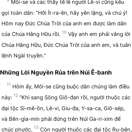
Môi-se và các thầy tế lễ người Lê-vi cũng kêu
gọi toàn dân: “Hỡi Ít-ra-ên, hãy yên lặng, và chú ý!
Hôm nay Đức Chúa Trời của anh em được làm dân
10
của Chúa Hằng Hữu rồi.
Vậy anh em phải vâng lời
Chúa Hằng Hữu, Đức Chúa Trời của anh em, và tuân
lệnh Ngài truyền.”
Những Lời Nguyền Rủa trên Núi Ê-banh
11
Hôm ấy, Môi-se cũng buộc dân chúng làm điều
12
này:
“Khi sang Sông Giô-đan rồi, người thuộc các
đại tộc Si-mê-ôn, Lê-vi, Giu-đa, Y-sa-ca, Giô-sép,
và Bên-gia-min phải đứng trên Núi Ga-ri-xim để
13
chúc phước.
Còn người thuộc các đại tộc Ru-bên,