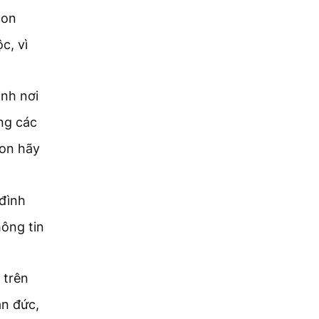
con
c, vì
nh nơi
ng các
on hãy
 đình
hông tin
 trên
ân đức,