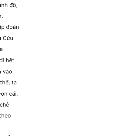
ánh đồ,
h.
ập đoàn
a Cứu
ứa
đi hết
n vào
 thế, ta
on cái,
 chê
 theo