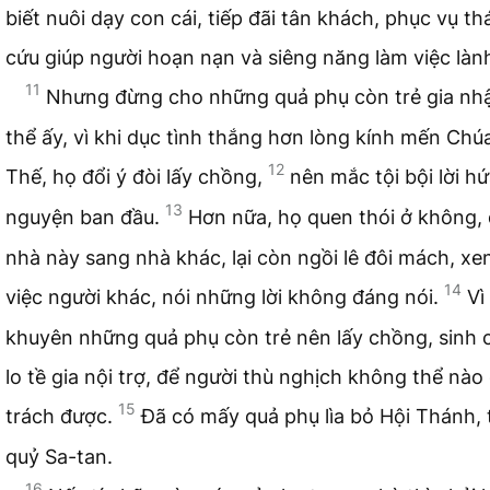
biết nuôi dạy con cái, tiếp đãi tân khách, phục vụ th
cứu giúp người hoạn nạn và siêng năng làm việc làn
11
Nhưng đừng cho những quả phụ còn trẻ gia nh
thể ấy, vì khi dục tình thắng hơn lòng kính mến Chú
12
Thế, họ đổi ý đòi lấy chồng,
nên mắc tội bội lời h
13
nguyện ban đầu.
Hơn nữa, họ quen thói ở không, 
nhà này sang nhà khác, lại còn ngồi lê đôi mách, xe
14
việc người khác, nói những lời không đáng nói.
Vì
khuyên những quả phụ còn trẻ nên lấy chồng, sinh c
lo tề gia nội trợ, để người thù nghịch không thể nào
15
trách được.
Đã có mấy quả phụ lìa bỏ Hội Thánh,
quỷ Sa-tan.
16