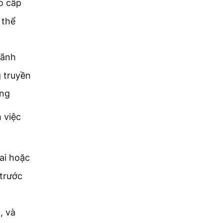
lo cấp
 thể
lãnh
 truyền
ừng
 việc
ai hoặc
 trước
, và