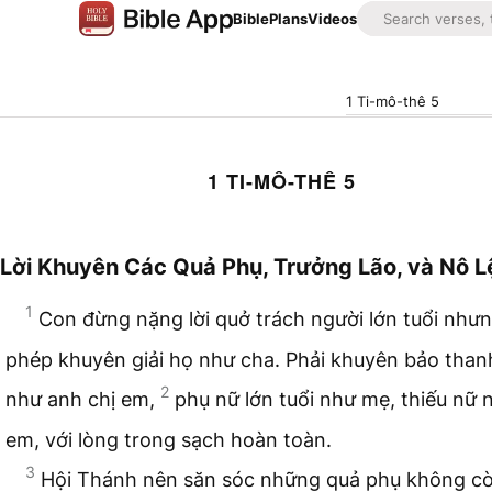
Bible
Plans
Videos
1 Ti-mô-thê 5
1 TI-MÔ-THÊ 5
Lời Khuyên Các Quả Phụ, Trưởng Lão, và Nô L
1
Con đừng nặng lời quở trách người lớn tuổi nhưn
phép khuyên giải họ như cha. Phải khuyên bảo than
2
như anh chị em,
phụ nữ lớn tuổi như mẹ, thiếu nữ 
em, với lòng trong sạch hoàn toàn.
3
Hội Thánh nên săn sóc những quả phụ không cò