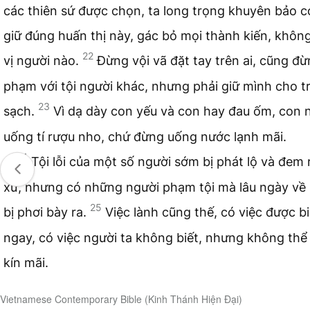
các thiên sứ được chọn, ta long trọng khuyên bảo 
giữ đúng huấn thị này, gác bỏ mọi thành kiến, không
22
vị người nào.
Đừng vội vã đặt tay trên ai, cũng đ
phạm với tội người khác, nhưng phải giữ mình cho t
23
sạch.
Vì dạ dày con yếu và con hay đau ốm, con 
uống tí rượu nho, chứ đừng uống nước lạnh mãi.
24
Tội lỗi của một số người sớm bị phát lộ và đem 
xử, nhưng có những người phạm tội mà lâu ngày về
25
bị phơi bày ra.
Việc lành cũng thế, có việc được bi
ngay, có việc người ta không biết, nhưng không thể
kín mãi.
Vietnamese Contemporary Bible (Kinh Thánh Hiện Đại)