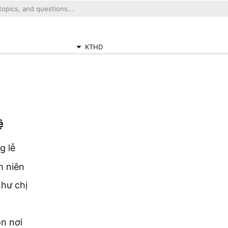
KTHD
ệ
g lễ
h niên
như chị
n nơi