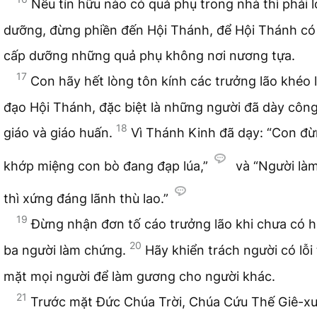
Nếu tín hữu nào có quả phụ trong nhà thì phải 
dưỡng, đừng phiền đến Hội Thánh, để Hội Thánh có
cấp dưỡng những quả phụ không nơi nương tựa.
17
Con hãy hết lòng tôn kính các trưởng lão khéo 
đạo Hội Thánh, đặc biệt là những người đã dày công
18
giáo và giáo huấn.
Vì Thánh Kinh đã dạy: “Con đ
khớp miệng con bò đang đạp lúa,”
và “Người làm
thì xứng đáng lãnh thù lao.”
19
Đừng nhận đơn tố cáo trưởng lão khi chưa có h
20
ba người làm chứng.
Hãy khiển trách người có lỗi
mặt mọi người để làm gương cho người khác.
21
Trước mặt Đức Chúa Trời, Chúa Cứu Thế Giê-xu