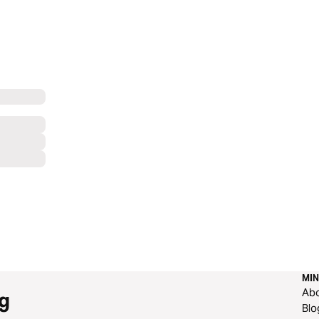
MIN
Ab
g
Blo