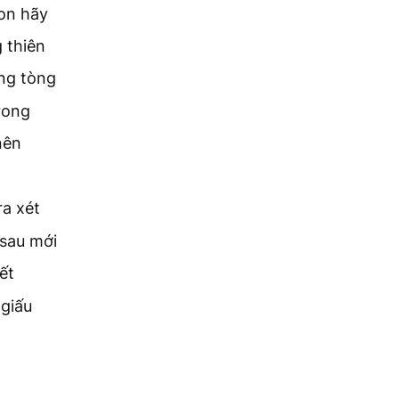
con hãy
 thiên
ừng tòng
rong
nên
ra xét
 sau mới
ết
 giấu