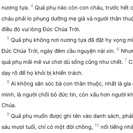
4
nương tựa.
Quả phụ nào còn con cháu, trước hết 
cháu phải lo phụng dưỡng mẹ già và người thân thuộ
điều đó vui lòng Đức Chúa Trời.
5
Quả phụ không nơi nương tựa đã đặt hy vọng mì
6
Đức Chúa Trời, ngày đêm cầu nguyện nài xin.
Như
7
quả phụ mãi mê vui chơi dù sống cũng như chết.
C
dạy rõ để họ khỏi bị khiển trách.
8
Ai không săn sóc bà con thân thuộc, nhất là gia
mình, là người chối bỏ đức tin, còn xấu hơn người k
Chúa.
9
Quả phụ muốn được ghi tên vào danh sách, phải
10
sáu mươi tuổi, chỉ có một đời chồng,
nổi tiếng nh