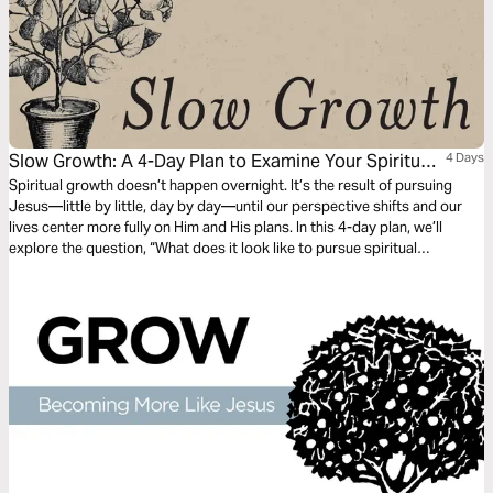
Slow Growth: A 4-Day Plan to Examine Your Spiritual
4 Days
Fruit and Live Unhurried
Spiritual growth doesn’t happen overnight. It’s the result of pursuing
Jesus—little by little, day by day—until our perspective shifts and our
lives center more fully on Him and His plans. In this 4-day plan, we’ll
explore the question, “What does it look like to pursue spiritual
maturity?” Together, we’ll let Scripture examine our hearts, challenge our
habits, and help us grow fruit that lasts.