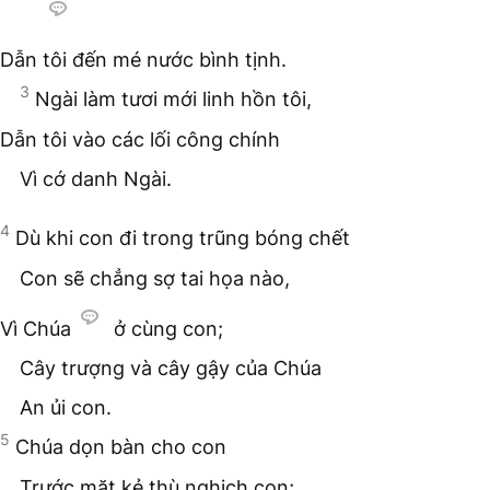
Dẫn tôi đến mé nước bình tịnh.
3
Ngài
làm tươi mới linh hồn tôi,
Dẫn tôi vào các lối công chính
Vì cớ danh Ngài.
4
Dù khi con đi trong trũng bóng chết
Con sẽ chẳng sợ tai họa nào,
Vì Chúa
ở cùng con;
Cây trượng và cây gậy của Chúa
An ủi con.
5
Chúa
dọn bàn cho con
Trước mặt kẻ thù nghịch con;