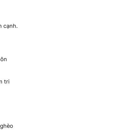
h cạnh.
hôn
 tri
 nghèo