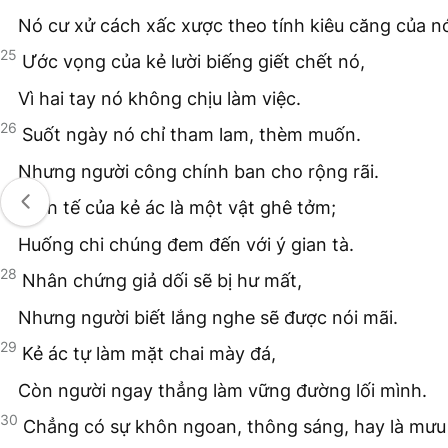
Nó cư xử cách xấc xược theo tính kiêu căng của n
25
Ước vọng của kẻ lười biếng giết chết nó,
Vì hai tay nó không chịu làm việc.
26
Suốt ngày nó chỉ tham lam, thèm muốn.
Nhưng người công chính ban cho rộng rãi.
27
Sinh tế của kẻ ác là một vật ghê tởm;
Huống chi chúng đem đến với ý gian tà.
28
Nhân chứng giả dối sẽ bị hư mất,
Nhưng người biết lắng nghe sẽ được nói mãi.
29
Kẻ ác tự làm mặt chai mày đá,
Còn người ngay thẳng làm vững đường lối mình.
30
Chẳng có sự khôn ngoan, thông sáng, hay là mưu