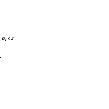
 sự dư
.