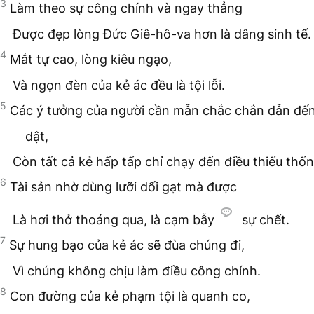
3
Làm theo sự công chính và ngay thẳng
Được đẹp lòng Đức Giê-hô-va hơn là dâng sinh tế.
4
Mắt tự cao, lòng kiêu ngạo,
Và ngọn đèn của kẻ ác đều là tội lỗi.
5
Các ý tưởng của người cần mẫn chắc chắn dẫn đến
dật,
Còn tất cả kẻ hấp tấp chỉ chạy đến điều thiếu thốn
6
Tài sản nhờ dùng lưỡi dối gạt mà được
Là hơi thở thoáng qua, là cạm bẫy
sự chết.
7
Sự hung bạo của kẻ ác sẽ đùa chúng đi,
Vì chúng không chịu làm điều công chính.
8
Con đường của kẻ phạm tội là quanh co,