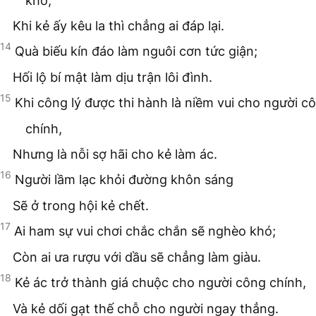
khổ,
Khi kẻ ấy kêu la thì chẳng ai đáp lại.
14
Quà biếu kín đáo làm nguôi cơn tức giận;
Hối lộ bí mật làm dịu trận lôi đình.
15
Khi công lý được thi hành là niềm vui cho người c
chính,
Nhưng là nỗi sợ hãi cho kẻ làm ác.
16
Người lầm lạc khỏi đường khôn sáng
Sẽ ở trong hội kẻ chết.
17
Ai ham sự vui chơi chắc chắn sẽ nghèo khó;
Còn ai ưa rượu với dầu sẽ chẳng làm giàu.
18
Kẻ ác trở thành giá chuộc cho người công chính,
Và kẻ dối gạt thế chỗ cho người ngay thẳng.