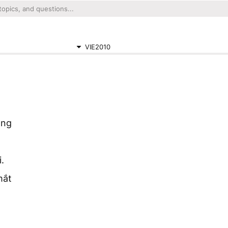
VIE2010
òng
.
mắt