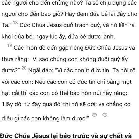
các ngươi cho đến chừng nào? Ta sẽ chịu đựng các
ngươi cho đến bao giờ? Hãy đem đứa bé lại đây cho
18
Ta.”
Đức Chúa Jêsus quở trách quỷ, và nó liền ra
khỏi đứa bé; ngay lúc ấy, đứa bé được lành.
19
Các môn đồ đến gặp riêng Đức Chúa Jêsus và
thưa rằng: “Vì sao chúng con không đuổi quỷ ấy
20
được?”
Ngài đáp: “Vì các con ít đức tin. Ta nói rõ
với các con: Nếu các con có đức tin chỉ bằng một
hạt cải thì các con có thể bảo hòn núi nầy rằng:
‘Hãy dời từ đây qua đó’ thì nó sẽ dời; và chẳng có
điều gì các con không làm được!”
Đức Chúa Jêsus lại báo trước về sự chết và