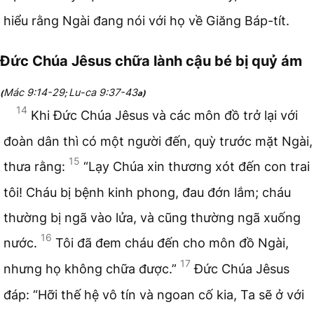
hiểu rằng Ngài đang nói với họ về Giăng Báp-tít.
Đức Chúa Jêsus chữa lành cậu bé bị quỷ ám
Mác 9:14-29
Lu-ca 9:37-43
(
;
a)
14
Khi Đức Chúa Jêsus và các môn đồ trở lại với
đoàn dân thì có một người đến, quỳ trước mặt Ngài,
15
thưa rằng:
“Lạy Chúa xin thương xót đến con trai
tôi! Cháu bị bệnh kinh phong, đau đớn lắm; cháu
thường bị ngã vào lửa, và cũng thường ngã xuống
16
nước.
Tôi đã đem cháu đến cho môn đồ Ngài,
17
nhưng họ không chữa được.”
Đức Chúa Jêsus
đáp: “Hỡi thế hệ vô tín và ngoan cố kia, Ta sẽ ở với