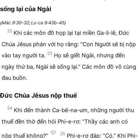
sống lại của Ngài
Mác 9:30-32
Lu-ca 9:43b-45
(
;
)
22
Khi các môn đồ họp lại tại miền Ga-li-lê, Đức
Chúa Jêsus phán với họ rằng: “Con Người sẽ bị nộp
23
vào tay người ta.
Họ sẽ giết Ngài, nhưng đến
ngày thứ ba, Ngài sẽ sống lại.” Các môn đồ vô cùng
đau buồn.
Đức Chúa Jêsus nộp thuế
24
Khi đến thành Ca-bê-na-um, những người thu
thuế đền thờ đến hỏi Phi-e-rơ: “Thầy các anh có
25
nộp thuế không?”
Phi-e-rơ đáp: “Có.” Khi Phi-