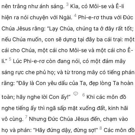
3
nên trắng như ánh sáng.
Kìa, có Môi-se và Ê-li
4
hiện ra nói chuyện với Ngài.
Phi-e-rơ thưa với Đức
Chúa Jêsus rằng: “Lạy Chúa, chúng ta ở đây rất tốt;
nếu Chúa muốn, con sẽ dựng tại đây ba cái trại: một
cái cho Chúa, một cái cho Môi-se và một cái cho Ê-
5
li.”
Lúc Phi-e-rơ còn đang nói, có một đám mây
sáng rực che phủ họ; và từ trong mây có tiếng phán
rằng: “Đây là Con yêu dấu của Ta, đẹp lòng Ta hoàn
6
toàn; hãy nghe lời Con ấy!”
Khi các môn đồ
nghe tiếng ấy thì ngã sấp mặt xuống đất, kinh hãi
7
vô cùng.
Nhưng Đức Chúa Jêsus đến, chạm vào
8
họ và phán: “Hãy đứng dậy, đừng sợ!”
Các môn đồ