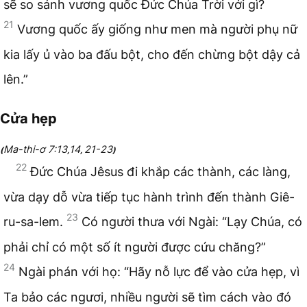
sẽ so sánh vương quốc Đức Chúa Trời với gì?
21
Vương quốc ấy giống như men mà người phụ nữ
kia lấy ủ vào ba đấu bột, cho đến chừng bột dậy cả
lên.”
Cửa hẹp
Ma-thi-ơ 7:13
14
21-23
(
,
,
)
22
Đức Chúa Jêsus đi khắp các thành, các làng,
vừa dạy dỗ vừa tiếp tục hành trình đến thành Giê-
23
ru-sa-lem.
Có người thưa với Ngài: “Lạy Chúa, có
phải chỉ có một số ít người được cứu chăng?”
24
Ngài phán với họ: “Hãy nỗ lực để vào cửa hẹp, vì
Ta bảo các ngươi, nhiều người sẽ tìm cách vào đó