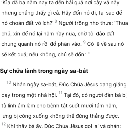
‘Kìa đã ba năm nay ta đến hái quả nơi cây vả nầy
nhưng chẳng thấy gì cả. Hãy đốn nó đi, tại sao để
8
nó choán đất vô ích?’
Người trồng nho thưa: ‘Thưa
chủ, xin để nó lại năm nầy nữa, chờ tôi đào đất
9
chung quanh nó rồi đổ phân vào.
Có lẽ về sau nó
sẽ kết quả; nếu không, chủ sẽ đốn.’ ”
Sự chữa lành trong ngày sa-bát
10
Nhân ngày sa-bát, Đức Chúa Jêsus đang giảng
11
dạy trong một nhà hội.
Tại đó, có người đàn bà bị
tà linh ám làm cho bệnh tật suốt mười tám năm,
lưng bị còng xuống không thể đứng thẳng được.
12
Khi thấy bà ấy, Đức Chúa Jêsus gọi lại và phán: