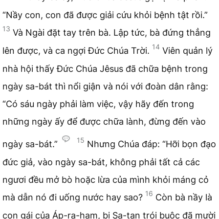
“Nầy con, con đã được giải cứu khỏi bệnh tật rồi.”
13
Và Ngài đặt tay trên bà. Lập tức, bà đứng thẳng
14
lên được, và ca ngợi Đức Chúa Trời.
Viên quản lý
nhà hội thấy Đức Chúa Jêsus đã chữa bệnh trong
ngày sa-bát thì nổi giận và nói với đoàn dân rằng:
“Có sáu ngày phải làm việc, vậy hãy đến trong
những ngày ấy để được chữa lành, đừng đến vào
15
ngày sa-bát.”
Nhưng Chúa đáp: “Hỡi bọn đạo
đức giả, vào ngày sa-bát, không phải tất cả các
ngươi đều mở bò hoặc lừa của mình khỏi máng cỏ
16
mà dẫn nó đi uống nước hay sao?
Còn bà nầy là
con gái của Áp-ra-ham, bị Sa-tan trói buộc đã mười