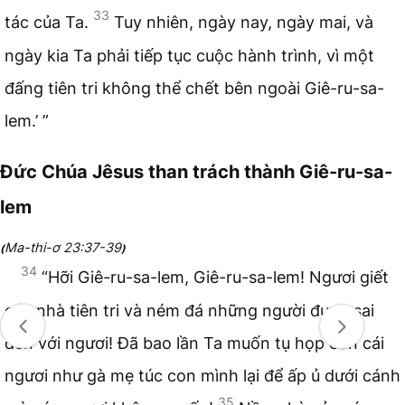
33
tác của Ta.
Tuy nhiên, ngày nay, ngày mai, và
ngày kia Ta phải tiếp tục cuộc hành trình, vì một
đấng tiên tri không thể chết bên ngoài Giê-ru-sa-
lem.’ ”
Đức Chúa Jêsus than trách thành Giê-ru-sa-
lem
Ma-thi-ơ 23:37-39
(
)
34
“Hỡi Giê-ru-sa-lem, Giê-ru-sa-lem! Ngươi giết
các nhà tiên tri và ném đá những người được sai
đến với ngươi! Đã bao lần Ta muốn tụ họp con cái
ngươi như gà mẹ túc con mình lại để ấp ủ dưới cánh
35