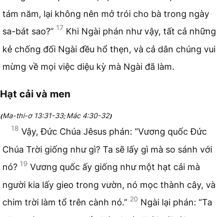
tám năm, lại không nên mở trói cho bà trong ngày
17
sa-bát sao?”
Khi Ngài phán như vậy, tất cả những
kẻ chống đối Ngài đều hổ thẹn, và cả dân chúng vui
mừng về mọi việc diệu kỳ mà Ngài đã làm.
Hạt cải và men
Ma-thi-ơ 13:31-33
Mác 4:30-32
(
;
)
18
Vậy, Đức Chúa Jêsus phán: “Vương quốc Đức
Chúa Trời giống như gì? Ta sẽ lấy gì mà so sánh với
19
nó?
Vương quốc ấy giống như một hạt cải mà
người kia lấy gieo trong vườn, nó mọc thành cây, và
20
chim trời làm tổ trên cành nó.”
Ngài lại phán: “Ta