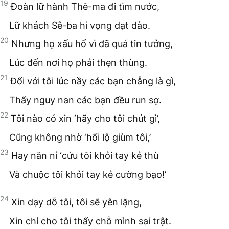
19
Đoàn lữ hành Thê-ma đi tìm nước,
Lữ khách Sê-ba hi vọng dạt dào.
20
Nhưng họ xấu hổ vì đã quá tin tưởng,
Lúc đến nơi họ phải thẹn thùng.
21
Đối với tôi lúc nầy các bạn chẳng là gì,
Thấy nguy nan các bạn đều run sợ.
22
Tôi nào có xin ‘hãy cho tôi chút gì’,
Cũng không nhờ ‘hối lộ giùm tôi,’
23
Hay năn nỉ ‘cứu tôi khỏi tay kẻ thù
Và chuộc tôi khỏi tay kẻ cường bạo!’
24
Xin dạy dỗ tôi, tôi sẽ yên lặng,
Xin chỉ cho tôi thấy chỗ mình sai trật.