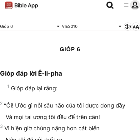
Gióp 6
VIE2010
GIÓP 6
Gióp đáp lời Ê-li-pha
1
Gióp đáp lại rằng:
2
“Ôi! Ước gì nỗi sầu não của tôi được đong đầy
Và mọi tai ương tôi đều để trên cân!
3
Vì hiện giờ chúng nặng hơn cát biển
Nên tôi đã vội thốt ra.