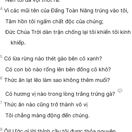
4
Vì các mũi tên của Đấng Toàn Năng trúng vào tôi,
Tâm hồn tôi ngấm chất độc của chúng;
Đức Chúa Trời dàn trận chống lại tôi khiến tôi kinh
khiếp.
5
Có lừa rừng nào thét gào bên cỏ xanh?
Có con bò nào rống lên bên đống cỏ khô?
6
Thức ăn lạt lẽo làm sao không thêm muối?
Có hương vị nào trong lòng trắng trứng gà?
7
Thức ăn nào cũng trở thành vô vị
Tôi chẳng màng động đến chúng.
8
Ôi! Ước gì lời thỉnh cầu tôi được thỏa nguyện,