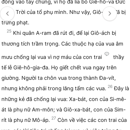
đông vào tay chúng, vì họ đã lìa bỏ Giê-hô-va Đức
Chúa Trời của tổ phụ mình. Như vậy, Giô-ách đã bị
trừng phạt.
25
Khi quân A-ram đã rút đi, để lại Giô-ách bị
thương tích trầm trọng. Các thuộc hạ của vua âm
mưu chống lại vua vì nợ máu của con trai
thầy
tế lễ Giê-hô-gia-đa. Họ giết chết vua ngay trên
giường. Người ta chôn vua trong thành Đa-vít,
26
nhưng không phải trong lăng tẩm các vua.
Đây là
những kẻ đã chống lại vua: Xa-bát, con của Si-mê-
át là phụ nữ Am-môn; và Giô-xa-bát, con của Sim-
27
rít là phụ nữ Mô-áp.
Còn về việc các con trai của