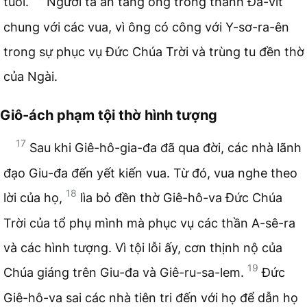
tuổi.
Người ta an táng ông trong thành Đa-vít
chung với các vua, vì ông có công với Y-sơ-ra-ên
trong sự phục vụ Đức Chúa Trời và trùng tu đền thờ
của Ngài.
Giô-ách phạm tội thờ hình tượng
17
Sau khi Giê-hô-gia-đa đã qua đời, các nhà lãnh
đạo Giu-đa đến yết kiến vua. Từ đó, vua nghe theo
18
lời của họ,
lìa bỏ đền thờ Giê-hô-va Đức Chúa
Trời của tổ phụ mình mà phục vụ các thần A-sê-ra
và các hình tượng. Vì tội lỗi ấy, cơn thịnh nộ của
19
Chúa giáng trên Giu-đa và Giê-ru-sa-lem.
Đức
Giê-hô-va sai các nhà tiên tri đến với họ để dẫn họ