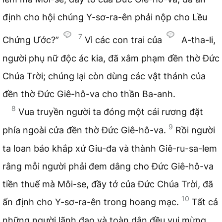
định cho hội chúng Y-sơ-ra-ên phải nộp cho Lều
7
Chứng Ước?”
Vì các con trai của
A-tha-li,
người phụ nữ độc ác kia, đã xâm phạm đền thờ Đức
Chúa Trời; chúng lại còn dùng các vật thánh của
đền thờ Đức Giê-hô-va cho thần Ba-anh.
8
Vua truyền người ta đóng một cái rương đặt
9
phía ngoài cửa đền thờ Đức Giê-hô-va.
Rồi người
ta loan báo khắp xứ Giu-đa và thành Giê-ru-sa-lem
rằng mỗi người phải đem dâng cho Đức Giê-hô-va
tiền thuế mà Môi-se, đầy tớ của Đức Chúa Trời, đã
10
ấn định cho Y-sơ-ra-ên trong hoang mạc.
Tất cả
những người lãnh đạo và toàn dân đều vui mừng