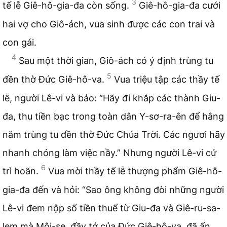
3
tế lễ Giê-hô-gia-đa còn sống.
Giê-hô-gia-đa cưới
hai vợ cho Giô-ách, vua sinh được các con trai và
con gái.
4
Sau một thời gian, Giô-ách có ý định trùng tu
5
đền thờ Đức Giê-hô-va.
Vua triệu tập các thầy tế
lễ, người Lê-vi và bảo: “Hãy đi khắp các thành Giu-
đa, thu tiền bạc trong toàn dân Y-sơ-ra-ên để hằng
năm trùng tu đền thờ Đức Chúa Trời. Các ngươi hãy
nhanh chóng làm việc nầy.” Nhưng người Lê-vi cứ
6
trì hoãn.
Vua mời thầy tế lễ thượng phẩm Giê-hô-
gia-đa đến và hỏi: “Sao ông không đòi những người
Lê-vi đem nộp số tiền thuế từ Giu-đa và Giê-ru-sa-
lem mà Môi-se, đầy tớ của Đức Giê-hô-va, đã ấn