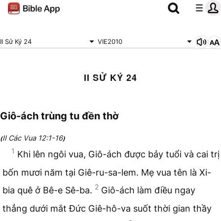
II Sử Ký 24
VIE2010
II SỬ KÝ 24
Giô-ách trùng tu đền thờ
II Các Vua 12:1-16
(
)
1
Khi lên ngôi vua, Giô-ách được bảy tuổi và cai trị
bốn mươi năm tại Giê-ru-sa-lem. Mẹ vua tên là Xi-
2
bia quê ở Bê-e Sê-ba.
Giô-ách làm điều ngay
thẳng dưới mắt Đức Giê-hô-va suốt thời gian thầy