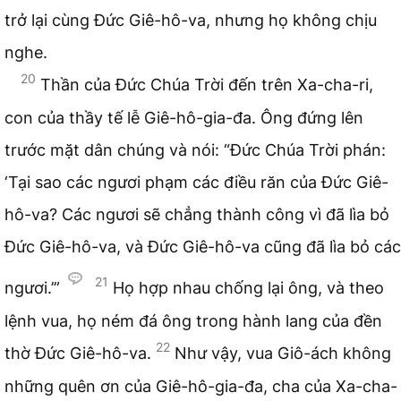
trở lại cùng Đức Giê-hô-va, nhưng họ không chịu
nghe.
20
Thần của Đức Chúa Trời đến trên Xa-cha-ri,
con của thầy tế lễ Giê-hô-gia-đa. Ông đứng lên
trước mặt dân chúng và nói: “Đức Chúa Trời phán:
‘Tại sao các ngươi phạm các điều răn của Đức Giê-
hô-va? Các ngươi sẽ chẳng thành công vì đã lìa bỏ
Đức Giê-hô-va, và Đức Giê-hô-va cũng đã lìa bỏ các
21
ngươi.’”
Họ hợp nhau chống lại ông, và theo
lệnh vua, họ ném đá ông trong hành lang của đền
22
thờ Đức Giê-hô-va.
Như vậy, vua Giô-ách không
những quên ơn của Giê-hô-gia-đa, cha của Xa-cha-