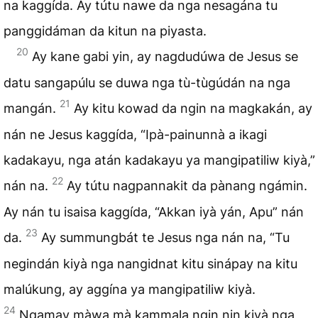
na kaggída. Ay tútu nawe da nga nesagána tu
panggidáman da kitun na piyasta.
20
Ay kane gabi yin, ay nagdudúwa de Jesus se
datu sangapúlu se duwa nga tù-tùgúdán na nga
21
mangán.
Ay kitu kowad da ngin na magkakán, ay
nán ne Jesus kaggída, “Ipà-painunnà a ikagi
kadakayu, nga atán kadakayu ya mangipatiliw kiyà,”
22
nán na.
Ay tútu nagpannakit da pànang ngámin.
Ay nán tu isaisa kaggída, “Akkan iyà yán, Apu” nán
23
da.
Ay summungbát te Jesus nga nán na, “Tu
negindán kiyà nga nangidnat kitu sinápay na kitu
malúkung, ay aggína ya mangipatiliw kiyà.
24
Ngamay màwa mà kammala ngin nin kiyà nga