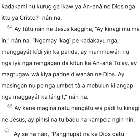
kadakami nu kurug ga ikaw ya An-anà ne Dios nga
ittu ya Cristo?” nán na.
64
Ay tútu nán ne Jesus kaggína, “Ay kinagi mu mà
in,” nán na. “Ngamay ikagì pe kadakayu nga,
manggayát kídi yin ka panda, ay mammuwán nu
nga iyà nga nengágan da kitun ka An-anà Tolay, ay
magtugaw wà kiya padne diwanán ne Dios. Ay
masingan nu pe nga umbet tà a mebulun ki angap
nga maggayát ka lángit,” nán na.
65
Ay kane magìna natu nangátu wa pádi tu kinagi
ne Jesus, ay pinìsi na tu bádu na kampela ngin nin.
Ay se na nán, “Pangirupat na ke Dios datu