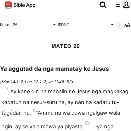
Mateo 26
ISDNT
MATEO 26
Ya aggutad da nga mamatay ke Jesus
Mar 14:1-2
Luc 22:1-2
Jn 11:45-53
(
;
;
)
1
Ay kane din na mabalin ne Jesus nga magkakagi
kadatun na nesur-súru na, ay nán na kadatu tù-
2
tùgúdán na,
“Ammu nu wa duwa ngalgaw wala
ngin, ay se yala màwa ya piyasta
. Iyà nga