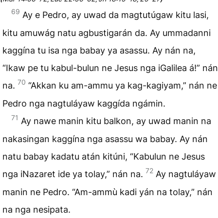
69
Ay e Pedro, ay uwad da magtutúgaw kitu lasi,
kitu amuwág natu agbustigarán da. Ay ummadanni
kaggína tu isa nga babay ya asassu. Ay nán na,
“Ikaw pe tu kabul-bulun ne Jesus nga iGalilea á!” nán
70
na.
“Akkan ku am-ammu ya kag-kagiyam,” nán ne
Pedro nga nagtuláyaw kaggída ngámin.
71
Ay nawe manin kitu balkon, ay uwad manin na
nakasingan kaggína nga asassu wa babay. Ay nán
natu babay kadatu atán kitúni, “Kabulun ne Jesus
72
nga iNazaret ide ya tolay,” nán na.
Ay nagtuláyaw
manin ne Pedro. “Am-ammù kadi yán na tolay,” nán
na nga nesipata.