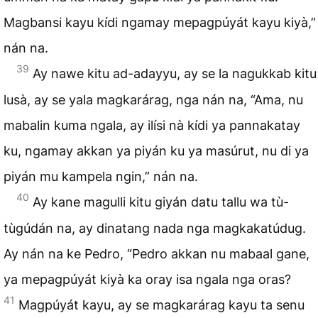
Magbansi kayu kídi ngamay mepagpúyát kayu kiyà,”
nán na.
39
Ay nawe kitu ad-adayyu, ay se la nagukkab kitu
lusà, ay se yala magkarárag, nga nán na, “Ama, nu
mabalin kuma ngala, ay ilísi nà kídi ya pannakatay
ku, ngamay akkan ya piyán ku ya masúrut, nu di ya
piyán mu kampela ngin,” nán na.
40
Ay kane magulli kitu giyán datu tallu wa tù-
tùgúdán na, ay dinatang nada nga magkakatúdug.
Ay nán na ke Pedro, “Pedro akkan nu mabaal gane,
ya mepagpúyát kiyà ka oray isa ngala nga oras?
41
Magpúyát kayu, ay se magkarárag kayu ta senu