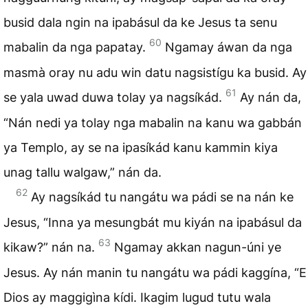
busid dala ngin na ipabásul da ke Jesus ta senu
60
mabalin da nga papatay.
Ngamay áwan da nga
masmà oray nu adu win datu nagsistígu ka busid. Ay
61
se yala uwad duwa tolay ya nagsíkád.
Ay nán da,
“Nán nedi ya tolay nga mabalin na kanu wa gabbán
ya Templo, ay se na ipasíkád kanu kammin kiya
unag tallu walgaw,” nán da.
62
Ay nagsíkád tu nangátu wa pádi se na nán ke
Jesus, “Inna ya mesungbát mu kiyán na ipabásul da
63
kikaw?” nán na.
Ngamay akkan nagun-úni ye
Jesus. Ay nán manin tu nangátu wa pádi kaggína, “E
Dios ay maggigìna kídi. Ikagim lugud tutu wala