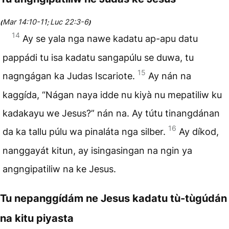
Mar 14:10-11
Luc 22:3-6
(
;
)
14
Ay se yala nga nawe kadatu ap-apu datu
pappádi tu isa kadatu sangapúlu se duwa, tu
15
nagngágan ka Judas Iscariote.
Ay nán na
kaggída, “Nágan naya idde nu kiyà nu mepatiliw ku
kadakayu we Jesus?” nán na. Ay tútu tinangdánan
16
da ka tallu púlu wa pinaláta nga silber.
Ay díkod,
nanggayát kitun, ay isingasingan na ngin ya
angngipatiliw na ke Jesus.
Tu nepanggídám ne Jesus kadatu tù-tùgúdán
na kitu piyasta