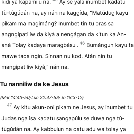
kídi ya kapamìlu na.
Ay se yala inumbet kadatu
tù-tùgúdán na, ay nán na kaggída, “Matúdug kayu
pikam ma magimáng? Inumbet tin tu oras sa
angngipatiliw da kiyà a nengágan da kitun ka An-
46
anà Tolay kadaya maragbásul.
Bumángun kayu ta
mawe tada ngin. Sinnan nu kod. Atán nin tu
mangipatiliw kiyà,” nán na.
Tu nanniliw da ke Jesus
Mar 14:43-50
Luc 22:47-53
Jn 18:3-12
(
;
;
)
47
Ay kitu akun-oni pikam ne Jesus, ay inumbet tu
Judas nga isa kadatu sangapúlu se duwa nga tù-
tùgúdán na. Ay kabbulun na datu adu wa tolay ya