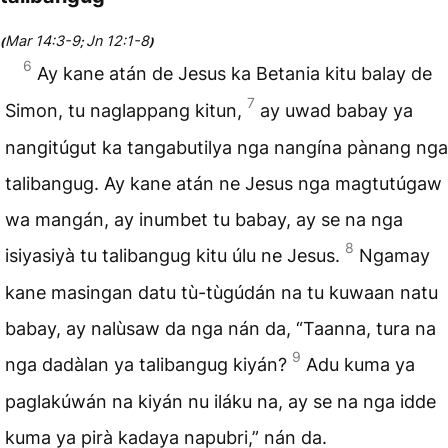
Mar 14:3-9
Jn 12:1-8
(
;
)
6
Ay kane atán de Jesus ka Betania kitu balay de
7
Simon, tu naglappang kitun,
ay uwad babay ya
nangitúgut ka tangabutilya nga nangína pànang nga
talibangug. Ay kane atán ne Jesus nga magtutúgaw
wa mangán, ay inumbet tu babay, ay se na nga
8
isiyasiyà tu talibangug kitu úlu ne Jesus.
Ngamay
kane masingan datu tù-tùgúdán na tu kuwaan natu
babay, ay nalùsaw da nga nán da, “Taanna, tura na
9
nga dadàlan ya talibangug kiyán?
Adu kuma ya
paglakúwán na kiyán nu iláku na, ay se na nga idde
kuma ya pirà kadaya napubri,” nán da.