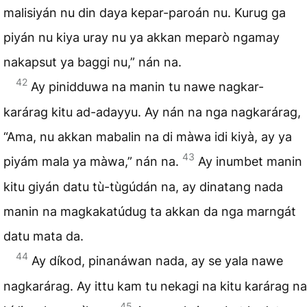
malisiyán nu din daya kepar-paroán nu. Kurug ga
piyán nu kiya uray nu ya akkan meparò ngamay
nakapsut ya baggi nu,” nán na.
42
Ay pinidduwa na manin tu nawe nagkar-
karárag kitu ad-adayyu. Ay nán na nga nagkarárag,
“Ama, nu akkan mabalin na di màwa idi kiyà, ay ya
43
piyám mala ya màwa,” nán na.
Ay inumbet manin
kitu giyán datu tù-tùgúdán na, ay dinatang nada
manin na magkakatúdug ta akkan da nga marngát
datu mata da.
44
Ay díkod, pinanáwan nada, ay se yala nawe
nagkarárag. Ay ittu kam tu nekagi na kitu karárag na
45