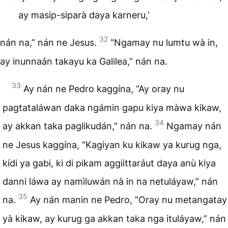
ay masip-siparà daya karneru,’
32
nán na,” nán ne Jesus.
“Ngamay nu lumtu wà in,
ay inunnaán takayu ka Galilea,” nán na.
33
Ay nán ne Pedro kaggína, “Ay oray nu
pagtataláwan daka ngámin gapu kiya màwa kikaw,
34
ay akkan taka paglikudán,” nán na.
Ngamay nán
ne Jesus kaggína, “Kagiyan ku kikaw ya kurug nga,
kídi ya gabi, ki di pikam aggiittaráut daya anù kiya
danni láwa ay namìluwán nà in na netuláyaw,” nán
35
na.
Ay nán manin ne Pedro, “Oray nu metangatay
yà kikaw, ay kurug ga akkan taka nga ituláyaw,” nán