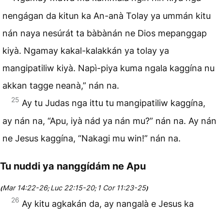
nengágan da kitun ka An-anà Tolay ya ummán kitu
nán naya nesúrát ta bàbànán ne Dios mepanggap
kiyà. Ngamay kakal-kalakkán ya tolay ya
mangipatiliw kiyà. Napì-piya kuma ngala kaggína nu
akkan tagge neanà,” nán na.
25
Ay tu Judas nga ittu tu mangipatiliw kaggína,
ay nán na, “Apu, iyà nád ya nán mu?” nán na. Ay nán
ne Jesus kaggína, “Nakagi mu win!” nán na.
Tu nuddi ya nanggídám ne Apu
Mar 14:22-26
Luc 22:15-20
1 Cor 11:23-25
(
;
;
)
26
Ay kitu agkakán da, ay nangalà e Jesus ka