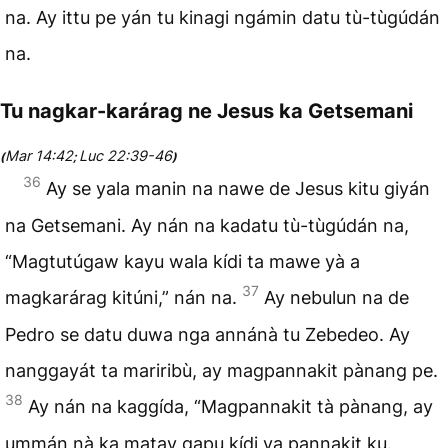
na. Ay ittu pe yán tu kinagi ngámin datu tù-tùgúdán
na.
Tu nagkar-karárag ne Jesus ka Getsemani
Mar 14:42
Luc 22:39-46
(
;
)
36
Ay se yala manin na nawe de Jesus kitu giyán
na Getsemani. Ay nán na kadatu tù-tùgúdán na,
“Magtutúgaw kayu wala kídi ta mawe yà a
37
magkarárag kitúni,” nán na.
Ay nebulun na de
Pedro se datu duwa nga annánà tu Zebedeo. Ay
nanggayát ta mariribù, ay magpannakit pànang pe.
38
Ay nán na kaggída, “Magpannakit tà pànang, ay
ummán nà ka matay gapu kídi ya pannakit ku.