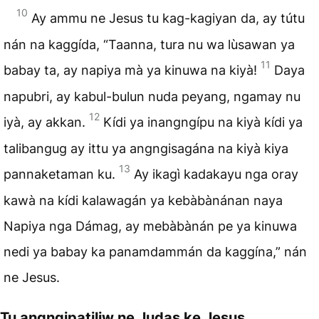
10
Ay ammu ne Jesus tu kag-kagiyan da, ay tútu
nán na kaggída, “Taanna, tura nu wa lùsawan ya
11
babay ta, ay napiya mà ya kinuwa na kiyà!
Daya
napubri, ay kabul-bulun nuda peyang, ngamay nu
12
iyà, ay akkan.
Kídi ya inangngípu na kiyà kídi ya
talibangug ay ittu ya angngisagána na kiyà kiya
13
pannaketaman ku.
Ay ikagì kadakayu nga oray
kawà na kídi kalawagán ya kebàbànánan naya
Napiya nga Dámag, ay mebàbànán pe ya kinuwa
nedi ya babay ka panamdammán da kaggína,” nán
ne Jesus.
Tu angngipatiliw ne Judas ke Jesus