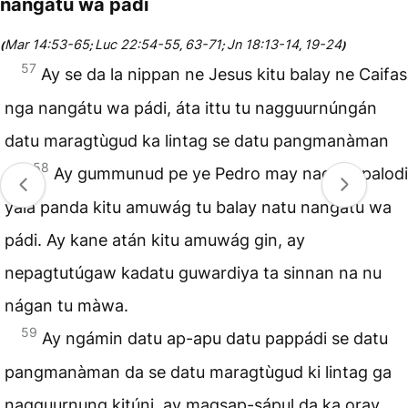
nangátu wa pádi
Mar 14:53-65
Luc 22:54-55
63-71
Jn 18:13-14
19-24
(
;
,
;
,
)
57
Ay se da la nippan ne Jesus kitu balay ne Caifas
nga nangátu wa pádi, áta ittu tu nagguurnúngán
datu maragtùgud ka lintag se datu pangmanàman
58
da.
Ay gummunud pe ye Pedro may nagpal-palodi
yala panda kitu amuwág tu balay natu nangátu wa
pádi. Ay kane atán kitu amuwág gin, ay
nepagtutúgaw kadatu guwardiya ta sinnan na nu
nágan tu màwa.
59
Ay ngámin datu ap-apu datu pappádi se datu
pangmanàman da se datu maragtùgud ki lintag ga
nagguurnung kitúni, ay magsap-sápul da ka oray