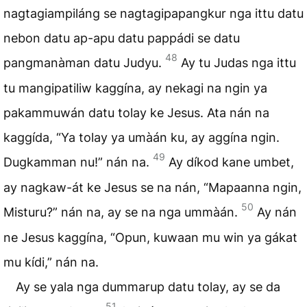
nagtagiampiláng se nagtagipapangkur nga ittu datu
nebon datu ap-apu datu pappádi se datu
48
pangmanàman datu Judyu.
Ay tu Judas nga ittu
tu mangipatiliw kaggína, ay nekagi na ngin ya
pakammuwán datu tolay ke Jesus. Ata nán na
kaggída, “Ya tolay ya umàán ku, ay aggína ngin.
49
Dugkamman nu!” nán na.
Ay díkod kane umbet,
ay nagkaw-át ke Jesus se na nán, “Mapaanna ngin,
50
Misturu?” nán na, ay se na nga ummàán.
Ay nán
ne Jesus kaggína, “Opun, kuwaan mu win ya gákat
mu kídi,” nán na.
Ay se yala nga dummarup datu tolay, ay se da
51