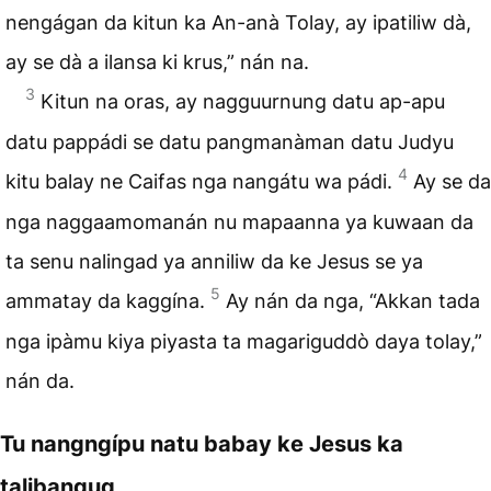
nengágan da kitun ka An-anà Tolay, ay ipatiliw dà,
ay se dà a ilansa ki krus,” nán na.
3
Kitun na oras, ay nagguurnung datu ap-apu
datu pappádi se datu pangmanàman datu Judyu
4
kitu balay ne Caifas nga nangátu wa pádi.
Ay se da
nga naggaamomanán nu mapaanna ya kuwaan da
ta senu nalingad ya anniliw da ke Jesus se ya
5
ammatay da kaggína.
Ay nán da nga, “Akkan tada
nga ipàmu kiya piyasta ta magariguddò daya tolay,”
nán da.
Tu nangngípu natu babay ke Jesus ka
talibangug