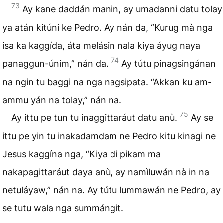
73
Ay kane daddán manin, ay umadanni datu tolay
ya atán kitúni ke Pedro. Ay nán da, “Kurug mà nga
isa ka kaggída, áta melásin nala kiya áyug naya
74
panaggun-únim,” nán da.
Ay tútu pinagsingánan
na ngin tu baggi na nga nagsipata. “Akkan ku am-
ammu yán na tolay,” nán na.
75
Ay ittu pe tun tu inaggittaráut datu anù.
Ay se
ittu pe yin tu inakadamdam ne Pedro kitu kinagi ne
Jesus kaggína nga, “Kiya di pikam ma
nakapagittaráut daya anù, ay namìluwán nà in na
netuláyaw,” nán na. Ay tútu lummawán ne Pedro, ay
se tutu wala nga summángit.