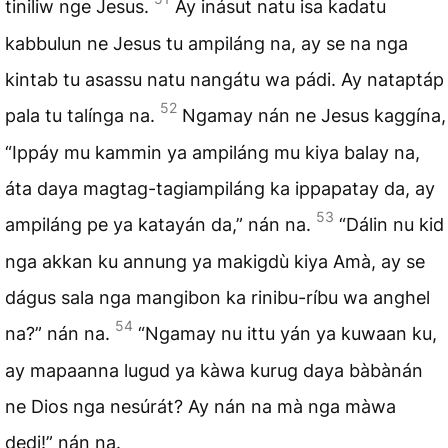
tiniliw nge Jesus.
Ay inásut natu isa kadatu
kabbulun ne Jesus tu ampiláng na, ay se na nga
kintab tu asassu natu nangátu wa pádi. Ay nataptáp
52
pala tu talínga na.
Ngamay nán ne Jesus kaggína,
“Ippáy mu kammin ya ampiláng mu kiya balay na,
áta daya magtag-tagiampiláng ka ippapatay da, ay
53
ampiláng pe ya katayán da,” nán na.
“Dálin nu kid
nga akkan ku annung ya makigdù kiya Amà, ay se
dágus sala nga mangibon ka rinibu-ríbu wa anghel
54
na?” nán na.
“Ngamay nu ittu yán ya kuwaan ku,
ay mapaanna lugud ya kàwa kurug daya bàbànán
ne Dios nga nesúrát? Ay nán na mà nga màwa
dedi!” nán na.