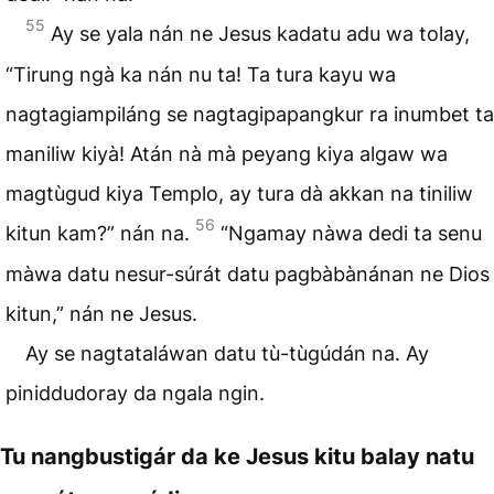
55
Ay se yala nán ne Jesus kadatu adu wa tolay,
“Tirung ngà ka nán nu ta! Ta tura kayu wa
nagtagiampiláng se nagtagipapangkur ra inumbet ta
maniliw kiyà! Atán nà mà peyang kiya algaw wa
magtùgud kiya Templo, ay tura dà akkan na tiniliw
56
kitun kam?” nán na.
“Ngamay nàwa dedi ta senu
màwa datu nesur-súrát datu pagbàbànánan ne Dios
kitun,” nán ne Jesus.
Ay se nagtataláwan datu tù-tùgúdán na. Ay
piniddudoray da ngala ngin.
Tu nangbustigár da ke Jesus kitu balay natu