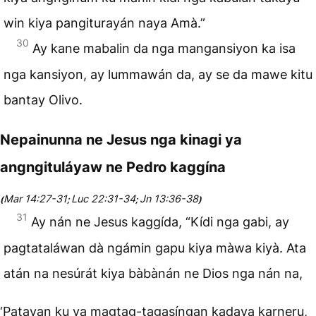
win kiya pangiturayán naya Amà.”
30
Ay kane mabalin da nga mangansiyon ka isa
nga kansiyon, ay lummawán da, ay se da mawe kitu
bantay Olivo.
Nepainunna ne Jesus nga kinagi ya
angngituláyaw ne Pedro kaggína
Mar 14:27-31
Luc 22:31-34
Jn 13:36-38
(
;
;
)
31
Ay nán ne Jesus kaggída, “Kídi nga gabi, ay
pagtataláwan dà ngámin gapu kiya màwa kiyà. Ata
atán na nesúrát kiya bàbànán ne Dios nga nán na,
‘Patayan ku ya magtag-tagasíngan kadaya karneru,