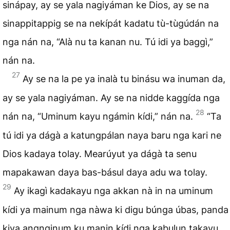
sinápay, ay se yala nagiyáman ke Dios, ay se na
sinappitappig se na nekípát kadatu tù-tùgúdán na
nga nán na, “Alà nu ta kanan nu. Tú idi ya baggì,”
nán na.
27
Ay se na la pe ya inalà tu binásu wa inuman da,
ay se yala nagiyáman. Ay se na nidde kaggída nga
28
nán na, “Uminum kayu ngámin kídi,” nán na.
“Ta
tú idi ya dágà a katungpálan naya baru nga kari ne
Dios kadaya tolay. Mearúyut ya dágà ta senu
mapakawan daya bas-básul daya adu wa tolay.
29
Ay ikagì kadakayu nga akkan nà in na uminum
kídi ya mainum nga nàwa ki digu búnga úbas, panda
kiya angnginum ku manin kídi nga kabulun takayu