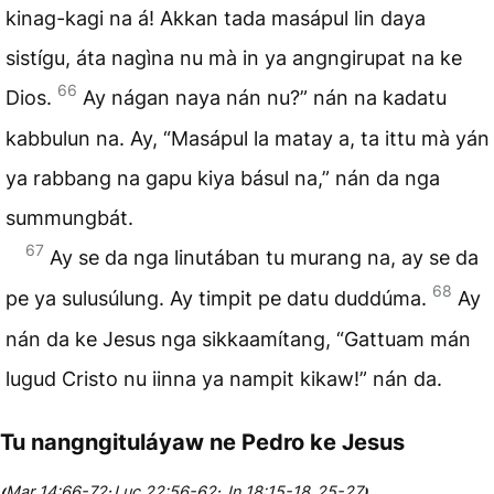
kinag-kagi na á! Akkan tada masápul lin daya
sistígu, áta nagìna nu mà in ya angngirupat na ke
66
Dios.
Ay nágan naya nán nu?” nán na kadatu
kabbulun na. Ay, “Masápul la matay a, ta ittu mà yán
ya rabbang na gapu kiya básul na,” nán da nga
summungbát.
67
Ay se da nga linutában tu murang na, ay se da
68
pe ya sulusúlung. Ay timpit pe datu duddúma.
Ay
nán da ke Jesus nga sikkaamítang, “Gattuam mán
lugud Cristo nu iinna ya nampit kikaw!” nán da.
Tu nangngituláyaw ne Pedro ke Jesus
Mar 14:66-72
Luc 22:56-62
Jn 18:15-18
25-27
(
;
;
,
)