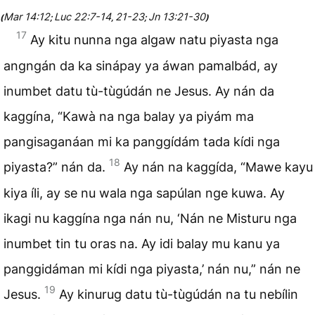
Mar 14:12
Luc 22:7-14
21-23
Jn 13:21-30
(
;
,
;
)
17
Ay kitu nunna nga algaw natu piyasta nga
angngán da ka sinápay ya áwan pamalbád, ay
inumbet datu tù-tùgúdán ne Jesus. Ay nán da
kaggína, “Kawà na nga balay ya piyám ma
pangisaganáan mi ka panggídám tada kídi nga
18
piyasta?” nán da.
Ay nán na kaggída, “Mawe kayu
kiya íli, ay se nu wala nga sapúlan nge kuwa. Ay
ikagi nu kaggína nga nán nu, ‘Nán ne Misturu nga
inumbet tin tu oras na. Ay idi balay mu kanu ya
panggidáman mi kídi nga piyasta,’ nán nu,” nán ne
19
Jesus.
Ay kinurug datu tù-tùgúdán na tu nebílin