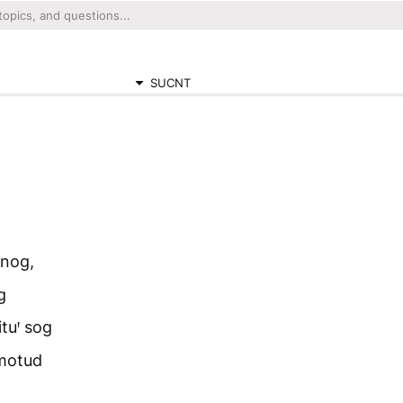
SUCNT
 nog,
g
ituꞌ sog
motud