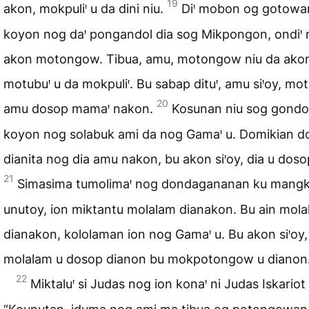
19
akon, mokpuliꞌ u da dini niu.
Diꞌ mobon og gotowa
koyon nog daꞌ pongandol dia sog Mikpongon, ondiꞌ n
akon motongow. Tibua, amu, motongow niu da akon
motubuꞌ u da mokpuliꞌ. Bu sabap dituꞌ, amu siꞌoy, mot
20
amu dosop mamaꞌ nakon.
Kosunan niu sog gond
koyon nog solabuk ami da nog Gamaꞌ u. Domikian d
dianita nog dia amu nakon, bu akon siꞌoy, dia u doso
21
Simasima tumolimaꞌ nog dondagananan ku mang
unutoy, ion miktantu molalam dianakon. Bu ain mol
dianakon, kololaman ion nog Gamaꞌ u. Bu akon siꞌoy,
molalam u dosop dianon bu mokpotongow u dianon.
22
Miktaluꞌ si Judas nog ion konaꞌ ni Judas Iskariot