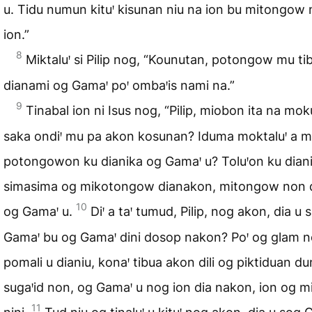
u. Tidu numun kituꞌ kisunan niu na ion bu mitongow 
ion.”
8
Miktaluꞌ si Pilip nog, “Kounutan, potongow mu ti
dianami og Gamaꞌ poꞌ ombaꞌis nami na.”
9
Tinabal ion ni Isus nog, “Pilip, miobon ita na mok
saka ondiꞌ mu pa akon kosunan? Iduma moktaluꞌ a 
potongowon ku dianika og Gamaꞌ u? Toluꞌon ku dian
simasima og mikotongow dianakon, mitongow non
10
og Gamaꞌ u.
Diꞌ a taꞌ tumud, Pilip, nog akon, dia u 
Gamaꞌ bu og Gamaꞌ dini dosop nakon? Poꞌ og glam 
pomali u dianiu, konaꞌ tibua akon dili og piktiduan du
sugaꞌid non, og Gamaꞌ u nog ion dia nakon, ion og m
11