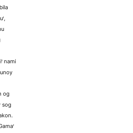
bila
ꞌ,
mu
g
iꞌ nami
sunoy
n og
y sog
akon.
 Gamaꞌ