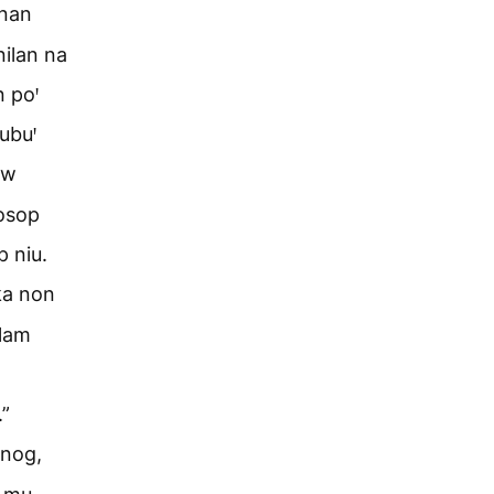
nan
ilan na
 poꞌ
ubuꞌ
ow
osop
p niu.
ka non
alam
”
 nog,