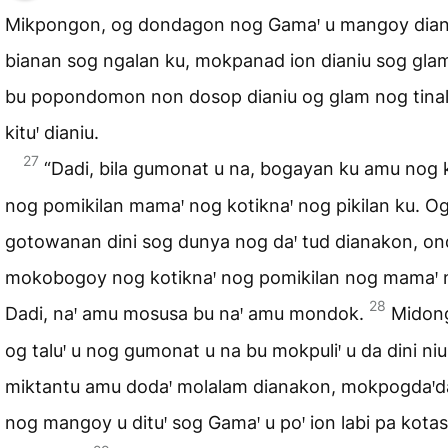
Mikpongon, og dondagon nog Gamaꞌ u mangoy dian
bianan sog ngalan ku, mokpanad ion dianiu sog gla
bu popondomon non dosop dianiu og glam nog tinal
kituꞌ dianiu.
27
“Dadi, bila gumonat u na, bogayan ku amu nog k
nog pomikilan mamaꞌ nog kotiknaꞌ nog pikilan ku. O
gotowanan dini sog dunya nog daꞌ tud dianakon, ondi
mokobogoy nog kotiknaꞌ nog pomikilan nog mamaꞌ ni
28
Dadi, naꞌ amu mosusa bu naꞌ amu mondok.
Midon
og taluꞌ u nog gumonat u na bu mokpuliꞌ u da dini niu.
miktantu amu dodaꞌ molalam dianakon, mokpogdaꞌd
nog mangoy u dituꞌ sog Gamaꞌ u poꞌ ion labi pa kotas