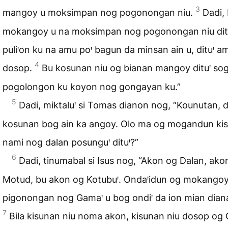
3
mangoy u moksimpan nog pogonongan niu.
Dadi, 
mokangoy u na moksimpan nog pogonongan niu ditu
puliꞌon ku na amu poꞌ bagun da minsan ain u, dituꞌ a
4
dosop.
Bu kosunan niu og bianan mangoy dituꞌ so
pogolongon ku koyon nog gongayan ku.”
5
Dadi, miktaluꞌ si Tomas dianon nog, “Kounutan, d
kosunan bog ain ka angoy. Olo ma og mogandun ki
nami nog dalan posunguꞌ dituꞌ?”
6
Dadi, tinumabal si Isus nog, “Akon og Dalan, ako
Motud, bu akon og Kotubuꞌ. Ondaꞌidun og mokango
pigonongan nog Gamaꞌ u bog ondiꞌ da ion mian dian
7
Bila kisunan niu noma akon, kisunan niu dosop og