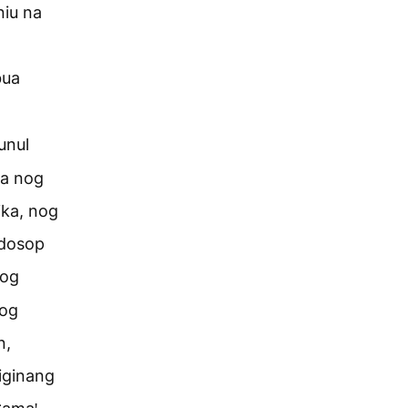
niu na
bua
unul
ma nog
ika, nog
 dosop
sog
nog
n,
iginang