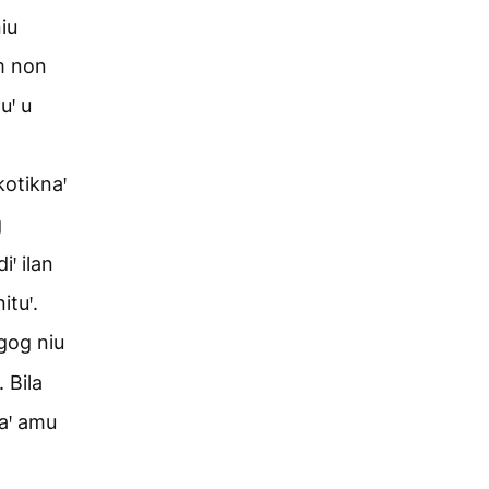
iu
m non
uꞌ u
otiknaꞌ
g
ꞌ ilan
tuꞌ.
gog niu
 Bila
aꞌ amu