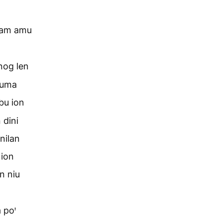
alam amu
nog len
muma
bu ion
dini
nilan
 ion
n niu
 poꞌ