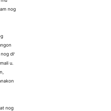
n mu
lam nog
og
ungon
nog diꞌ
ali u.
n,
ianakon
kat nog