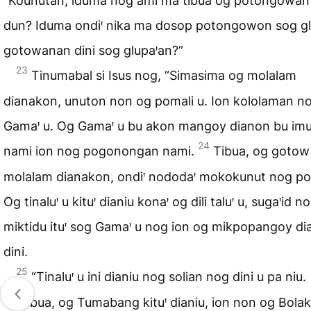
“Kounutan, iduma nog ami ma tibua og potongowa
dun? Iduma ondiꞌ nika ma dosop potongowon sog g
gotowanan dini sog glupaꞌan?”
23
Tinumabal si Isus nog, “Simasima og molalam
dianakon, unuton non og pomali u. Ion kololaman n
Gamaꞌ u. Og Gamaꞌ u bu akon mangoy dianon bu im
24
nami ion nog pogonongan nami.
Tibua, og gotow 
molalam dianakon, ondiꞌ nododaꞌ mokokunut nog pom
Og tinaluꞌ u kituꞌ dianiu konaꞌ og dili taluꞌ u, sugaꞌid no
miktidu ituꞌ sog Gamaꞌ u nog ion og mikpopangoy d
dini.
25
“Tinaluꞌ u ini dianiu nog solian nog dini u pa niu.
26
Tibua, og Tumabang kituꞌ dianiu, ion non og Bola