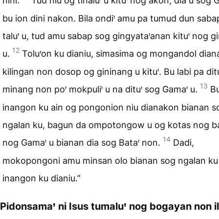
nini.
Tud niu og tinaluꞌ u kituꞌ nog akon, dia u sog
bu ion dini nakon. Bila ondiꞌ amu pa tumud dun saba
taluꞌ u, tud amu sabap sog gingyataꞌanan kituꞌ nog g
12
u.
Toluꞌon ku dianiu, simasima og mongandol dian
kilingan non dosop og gininang u kituꞌ. Bu labi pa dit
13
minang non poꞌ mokpuliꞌ u na dituꞌ sog Gamaꞌ u.
B
inangon ku ain og pongonion niu dianakon bianan s
ngalan ku, bagun da ompotongow u og kotas nog b
14
nog Gamaꞌ u bianan dia sog Bataꞌ non.
Dadi,
mokopongoni amu minsan olo bianan sog ngalan ku
inangon ku dianiu.”
Pidonsamaꞌ ni Isus tumaluꞌ nog bogayan non i