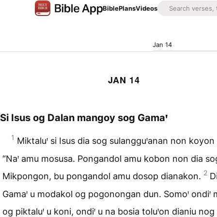
Bible
Plans
Videos
Jan 14
JAN 14
Si Isus og Dalan mangoy sog Gamaꞌ
1
Miktaluꞌ si Isus dia sog sulangguꞌanan non koyon
“Naꞌ amu mosusa. Pongandol amu kobon non dia so
2
Mikpongon, bu pongandol amu dosop dianakon.
D
Gamaꞌ u modakol og pogonongan dun. Somoꞌ ondiꞌ 
og piktaluꞌ u koni, ondiꞌ u na bosia toluꞌon dianiu nog