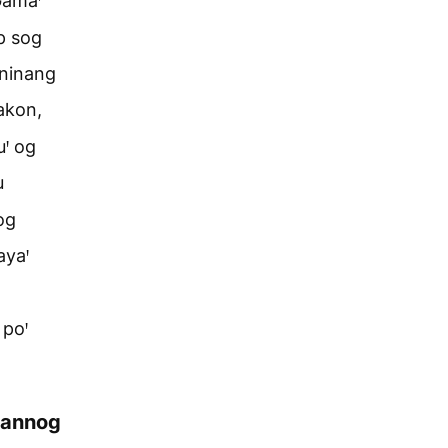
 Gamaꞌ
p sog
ininang
akon,
uꞌ og
u
og
ayaꞌ
 poꞌ
lannog