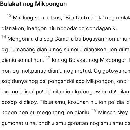
Bolakat nog Mikpongon
15
Maꞌ long sop ni Isus, “Bila tantu dodaꞌ nog mol
dianakon, inangon niu nododaꞌ og dondagan ku.
16
Mongoni u dia sog Gamaꞌ u bu bogayan non amu 
og Tumabang dianiu nog sumoliu dianakon. Ion du
17
dianiu somul non.
Ion og Bolakat nog Mikpongon 
non og mokpanad dianiu nog motud. Og gotowanan 
sog dunya nog daꞌ pongandol sog Mikpongon, ondiꞌ 
ion motolimaꞌ poꞌ daꞌ nilan ion kotongow bu daꞌ nilan
dosop kilolaoy. Tibua amu, kosunan niu ion poꞌ dia io
18
kobon non bu mogonong ion dianiu.
Minsan siꞌoy
gumonat u na, ondiꞌ u amu gonatan nog amu amu da