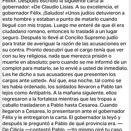
Félix». Después escribió la siguiente carta al
gobernador: «De Claudio Lisias. A su excelencia, el
gobernador Félix. ¡Saludos! »Unos judíos detuvieron a
este hombre y estaban a punto de matarlo cuando
llegué con mis tropas. Luego me enteré de que él era
ciudadano romano, entonces lo trasladé a un lugar
seguro. Después lo llevé al Concilio Supremo judío
para tratar de averiguar la razón de las acusaciones en
su contra. Pronto descubrí que el cargo tenía que ver
con su ley religiosa, nada que merezca prisión o
muerte en absoluto; pero cuando se me informó de un
complot para matarlo, se lo envié a usted de inmediato.
Les he dicho a sus acusadores que presenten los
cargos ante usted». Así que, esa noche, tal como se
les había ordenado, los soldados llevaron a Pablo tan
lejos como Antípatris. A la mañana siguiente, ellos
regresaron a la fortaleza mientras que las tropas a
caballo trasladaron a Pablo hasta Cesarea. Cuando
llegaron a Cesarea, lo presentaron ante el gobernador
Félix y le entregaron la carta. El gobernador la leyó y
después le preguntó a Pablo de qué provincia era. —
De Cilicia —contestó Pablo. —Yo mismo oiré tu caso