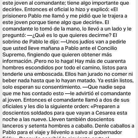
este joven al comandante; tiene algo importante que
decirle». Entonces el oficial lo hizo y explicó: «El
prisionero Pablo me llamó y me pidió que le trajera a
este joven porque tiene algo que decirle». El
comandante lo tomó de la mano, lo llevó a un lado y le
preguntó: —¿Qué es lo que quieres decirme? El
sobrino de Pablo le dijo: —Unos judíos van a pedirle
que usted lleve mañana a Pablo ante el Concilio
Supremo, fingiendo que quieren obtener más
información. ¡Pero no lo haga! Hay más de cuarenta
hombres escondidos por todo el camino, listos para
tenderle una emboscada. Ellos han jurado no comer ni
beber nada hasta que lo hayan matado. Ya están listos,
solo esperan su consentimiento. —Que nadie sepa
que me has contado esto —le advirtió el comandante
al joven. Entonces el comandante llamó a dos de sus
oficiales y les dio la siguiente orden: «Preparen a
doscientos soldados para que vayan a Cesarea esta
noche a las nueve. Lleven también doscientos
lanceros y setenta hombres a caballo. Denle caballos a
Pablo para el viaje y llévenlo a salvo al gobernador