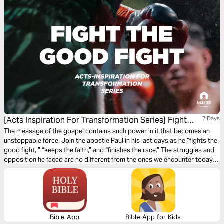
live as witnesses of Jesus wherever God places us.
[Acts Inspiration For Transformation Series] Fight
7 Days
The Good Fight
The message of the gospel contains such power in it that becomes an
unstoppable force. Join the apostle Paul in his last days as he “fights the
good fight, ” “keeps the faith,” and “finishes the race.” The struggles and
opposition he faced are no different from the ones we encounter today.
Learn from him and be inspired to bring transformation fighting the good
fight.
Bible App
Bible App for Kids