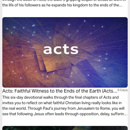
the life of his followers as he expands his kingdom to the ends of the
earth. It’s a journey on what it means to be a Christian. It’s a story in
which you have a role to play.
Acts: Faithful Witness to the Ends of the Earth (Acts
6 Days
21–28)
This six-day devotional walks through the final chapters of Acts and
invites you to reflect on what faithful Christian living really looks like in
the real world. Through Paul’s journey from Jerusalem to Rome, you will
see that following Jesus often leads through opposition, delay, suffering,
and uncertainty, yet God remains faithful to his promises. Each day
explores how the gospel confronts us, forms us, and empowers us to