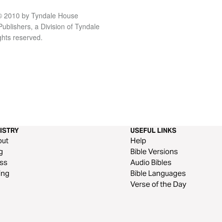
t © 2010 by Tyndale House
blishers, a Division of Tyndale
ights reserved.
ISTRY
USEFUL LINKS
out
Help
g
Bible Versions
ss
Audio Bibles
ing
Bible Languages
Verse of the Day