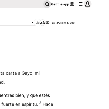
Get the app
Exit Parallel Mode
sta carta a Gayo, mi
ad.
entres bien, y que estés
3
fuerte en espíritu.
Hace