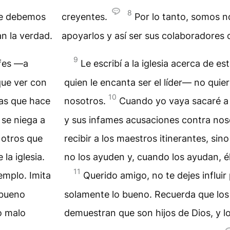
8
ue debemos
creyentes.
Por lo tanto, somos 
n la verdad.
apoyarlos y así ser sus colaboradores
9
efes —a
Le escribí a la iglesia acerca de e
que ver con
quien le encanta ser el líder— no quie
10
sas que hace
nosotros.
Cuando yo vaya sacaré a 
 se niega a
y sus infames acusaciones contra noso
a otros que
recibir a los maestros itinerantes, sin
la iglesia.
no los ayuden y, cuando los ayudan, él 
11
emplo. Imita
Querido amigo, no te dejes influir
 bueno
solamente lo bueno. Recuerda que los
o malo
demuestran que son hijos de Dios, y l