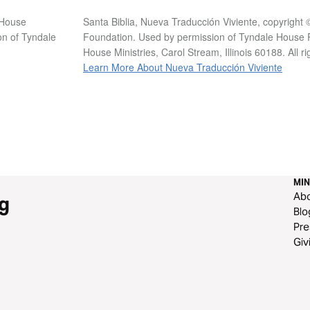
 House
Santa Biblia, Nueva Traducción Viviente, copyrigh
on of Tyndale
Foundation. Used by permission of Tyndale House Pu
House Ministries, Carol Stream, Illinois 60188. All r
Learn More About Nueva Traducción Viviente
MIN
Ab
g
Blo
Pre
Giv