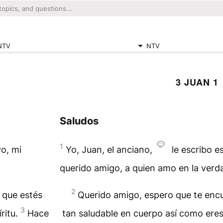
NTV
NTV
3 JUAN 1
Saludos
1
yo, mi
Yo, Juan, el anciano,
le escribo e
querido amigo, a quien amo en la verd
2
 que estés
Querido amigo, espero que te encu
3
ritu.
Hace
tan saludable en cuerpo así como eres 