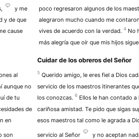
,
y me
poco regresaron algunos de los maestr
d y de que
alegraron mucho cuando me contaron d
4
me cause
vives de acuerdo con la verdad.
No 
más alegría que oír que mis hijos sigue
Cuidar de los obreros del Señor
5
ones al
Querido amigo, le eres fiel a Dios ca
hí aunque no
servicio de los maestros itinerantes q
6
uí de tu
los conozcas.
Ellos le han contado a l
cesidades de
cariñosa amistad. Te pido que sigas su
an en
esos maestros tal como le agrada a Di
o son
servicio al Señor
y no aceptan nada