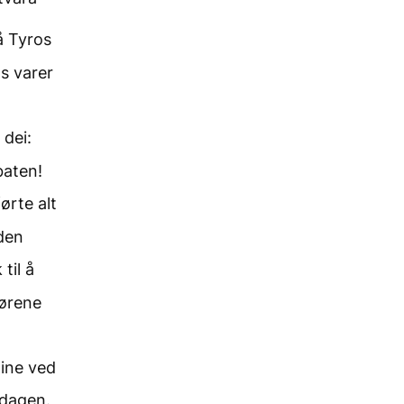
å Tyros
s varer
 dei:
baten!
ørte alt
den
til å
dørene
ine ved
sdagen.