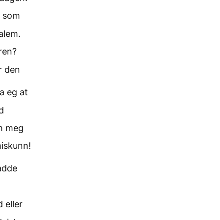
k som
alem.
ren?
r den
a eg at
d
om meg
miskunn!
hadde
 eller