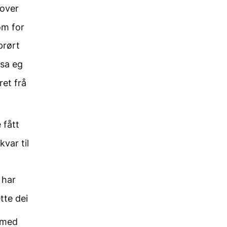
 over
om for
prørt
 sa eg
ret frå
 fått
kvar til
 har
tte dei
 med