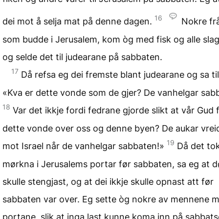
16
dei mot å selja mat på denne dagen.
Nokre fr
som budde i Jerusalem, kom òg med fisk og alle slag
og selde det til judearane på sabbaten.
17
Då refsa eg dei fremste blant judearane og sa til
«Kva er dette vonde som de gjer? De vanhelgar sab
18
Var det ikkje fordi fedrane gjorde slikt at vår Gud f
dette vonde over oss og denne byen? De aukar vrei
19
mot Israel når de vanhelgar sabbaten!»
Då det tok 
mørkna i Jerusalems portar før sabbaten, sa eg at 
skulle stengjast, og at dei ikkje skulle opnast att før
sabbaten var over. Eg sette òg nokre av mennene m
portane, slik at inga last kunne koma inn på sabbat