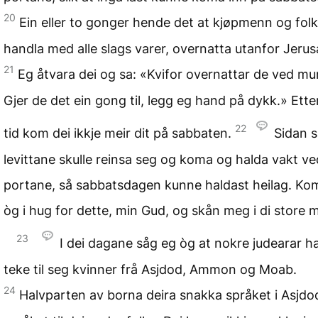
20
Ein eller to gonger hende det at kjøpmenn og fol
handla med alle slags varer, overnatta utanfor Jerus
21
Eg åtvara dei og sa: «Kvifor overnattar de ved mu
Gjer de det ein gong til, legg eg hand på dykk.» Ette
22
tid kom dei ikkje meir dit på sabbaten.
Sidan s
levittane skulle reinsa seg og koma og halda vakt ve
portane, så sabbatsdagen kunne haldast heilag. K
òg i hug for dette, min Gud, og skån meg i di store 
23
I dei dagane såg eg òg at nokre judearar 
teke til seg kvinner frå Asjdod, Ammon og Moab.
24
Halvparten av borna deira snakka språket i Asjdod