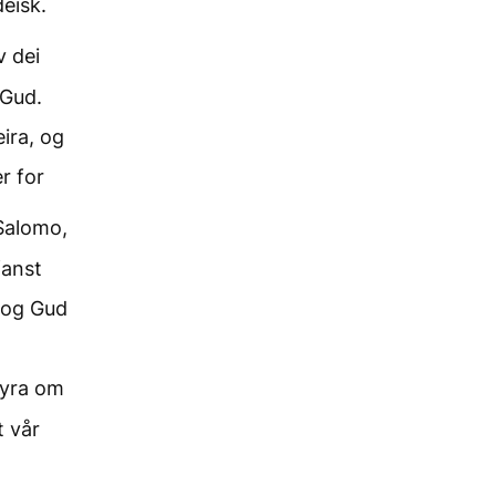
deisk.
 dei
 Gud.
eira, og
r for
 Salomo,
fanst
 og Gud
øyra om
t vår