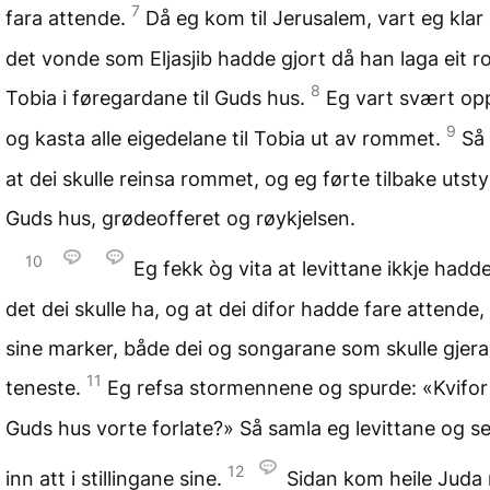
7
fara attende.
Då eg kom til Jerusalem, vart eg klar
det vonde som Eljasjib hadde gjort då han laga eit r
8
Tobia i føregardane til Guds hus.
Eg vart svært op
9
og kasta alle eigedelane til Tobia ut av rommet.
Så
at dei skulle reinsa rommet, og eg førte tilbake utsty
Guds hus, grødeofferet og røykjelsen.
10
Eg fekk òg vita at levittane ikkje hadde
det dei skulle ha, og at dei difor hadde fare attende, 
sine marker, både dei og songarane som skulle gjera
11
teneste.
Eg refsa stormennene og spurde: «Kvifor
Guds hus vorte forlate?» Så samla eg levittane og se
12
inn att i stillingane sine.
Sidan kom heile Juda