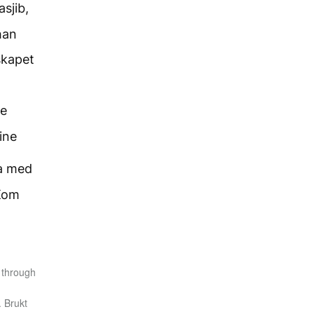
asjib,
han
eskapet
te
ine
ma med
 Kom
 through
. Brukt