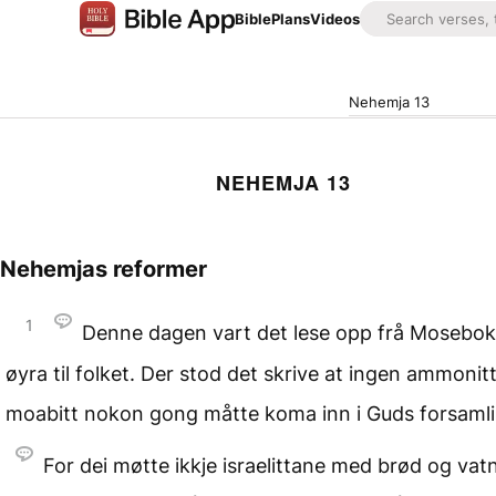
Bible
Plans
Videos
Nehemja 13
NEHEMJA 13
Nehemjas reformer
1
Denne dagen vart det lese opp frå Mosebok
øyra til folket. Der stod det skrive at ingen ammonitt
moabitt nokon gong måtte koma inn i Guds forsaml
For dei møtte ikkje israelittane med brød og vat