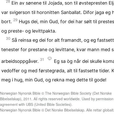
28
Ein av sønene til Jojada, son til øvstepresten Elj
var svigerson til horonitten Sanballat. Difor jaga eg 
29
bort.
Hugs dei, min Gud, for dei har sølt til prest
og preste- og levittpakta.
30
Så reinsa eg dei for alt framandt, og eg fastset
tenester for prestane og levittane, kvar mann med s
31
arbeidsoppgåver.
Eg sa òg når dei skulle ko
vedoffer og med førstegrøda, alt til fastsette tider.
meg i hug, min Gud, og rekna meg dette til gode!
Norwegian Nynorsk Bible © The Norwegian Bible Society (Det Norske
Bibelselskap), 2011. All rights reserved worldwide. Used by permission
agreement with UBS (United Bible Societies).
Norwegian Nynorsk Bible © Det Norske Bibelselskap. Alle rettar globalt