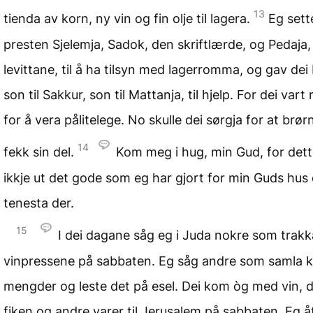
13
tienda av korn, ny vin og fin olje til lagera.
Eg sett
presten Sjelemja, Sadok, den skriftlærde, og Pedaja,
levittane, til å ha tilsyn med lagerromma, og gav dei
son til Sakkur, son til Mattanja, til hjelp. For dei vart
for å vera pålitelege. No skulle dei sørgja for at brør
14
fekk sin del.
Kom meg i hug, min Gud, for dett
ikkje ut det gode som eg har gjort for min Guds hus 
tenesta der.
15
I dei dagane såg eg i Juda nokre som trakk
vinpressene på sabbaten. Eg såg andre som samla k
mengder og leste det på esel. Dei kom òg med vin, d
fiken og andre varer til Jerusalem på sabbaten. Eg å