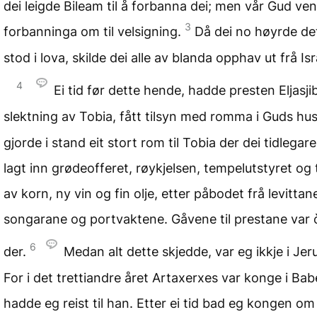
dei leigde Bileam til å forbanna dei; men vår Gud ve
3
forbanninga om til velsigning.
Då dei no høyrde d
stod i lova, skilde dei alle av blanda opphav ut frå Isr
4
Ei tid før dette hende, hadde presten Eljasjib
slektning av Tobia, fått tilsyn med romma i Guds hu
gjorde i stand eit stort rom til Tobia der dei tidlega
lagt inn grødeofferet, røykjelsen, tempelutstyret og 
av korn, ny vin og fin olje, etter påbodet frå levittan
songarane og portvaktene. Gåvene til prestane var 
6
der.
Medan alt dette skjedde, var eg ikkje i Jer
For i det trettiandre året Artaxerxes var konge i Babe
hadde eg reist til han. Etter ei tid bad eg kongen om l