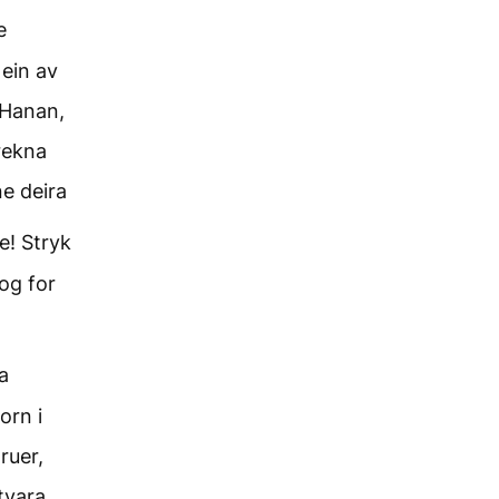
e
 ein av
 Hanan,
 rekna
ne deira
e! Stryk
og for
a
orn i
ruer,
tvara