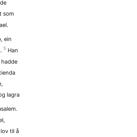
nde
et som
ael.
, ein
5
s.
Han
re hadde
tienda
e,
òg lagra
usalem.
l,
ov til å