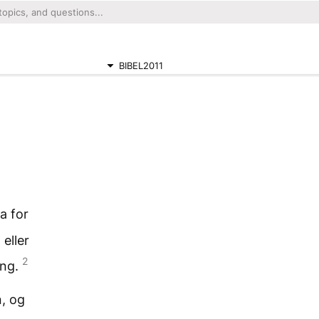
BIBEL2011
a for
 eller
2
ing.
n, og