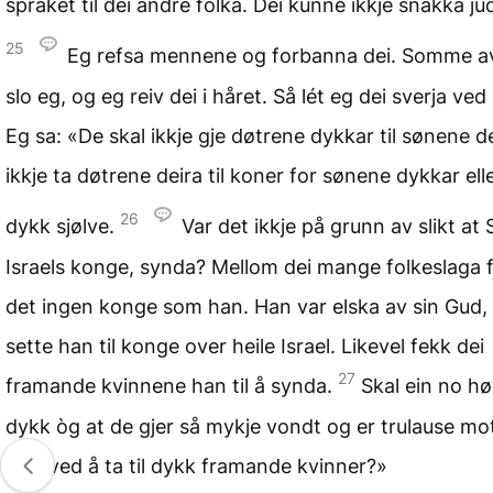
språket til dei andre folka. Dei kunne ikkje snakka ju
25
Eg refsa mennene og forbanna dei. Somme av
slo eg, og eg reiv dei i håret. Så lét eg dei sverja ved
Eg sa: «De skal ikkje gje døtrene dykkar til sønene d
ikkje ta døtrene deira til koner for sønene dykkar elle
26
dykk sjølve.
Var det ikkje på grunn av slikt at
Israels konge, synda? Mellom dei mange folkeslaga 
det ingen konge som han. Han var elska av sin Gud,
sette han til konge over heile Israel. Likevel fekk dei
27
framande kvinnene han til å synda.
Skal ein no h
dykk òg at de gjer så mykje vondt og er trulause mo
Gud ved å ta til dykk framande kvinner?»