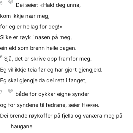
5
Dei seier:
«Hald deg unna,
kom ikkje nær meg,
for eg er heilag
for deg!»
Slike er røyk i nasen
på meg,
ein eld som brenn
heile dagen.
6
Sjå, det er skrive opp
framfor meg.
Eg vil ikkje teia før eg
har gjort gjengjeld.
Eg skal gjengjelda dei
rett i fanget,
7
både for dykkar eigne synder
og for syndene til fedrane,
seier
Herren
.
Dei brende røykoffer på fjella
og vanæra meg på
haugane.