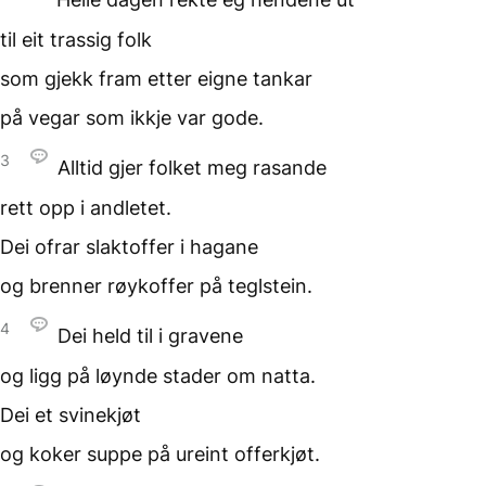
til eit trassig folk
som gjekk fram etter
eigne tankar
på vegar som ikkje
var gode.
3
Alltid gjer folket meg
rasande
rett opp i andletet.
Dei ofrar slaktoffer
i hagane
og brenner røykoffer
på teglstein.
4
Dei held til
i gravene
og ligg på løynde stader
om natta.
Dei et svinekjøt
og koker suppe
på ureint offerkjøt.