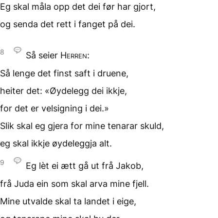
Eg skal måla opp
det dei før har gjort,
og senda det rett i fanget
på dei.
8
Så seier
Herren
:
Så lenge det finst saft
i druene,
heiter det:
«Øydelegg dei ikkje,
for det er velsigning
i dei.»
Slik skal eg gjera
for mine tenarar skuld,
eg skal ikkje
øydeleggja alt.
9
Eg lèt ei ætt gå ut
frå Jakob,
frå Juda ein som skal arva
mine fjell.
Mine utvalde skal ta landet
i eige,