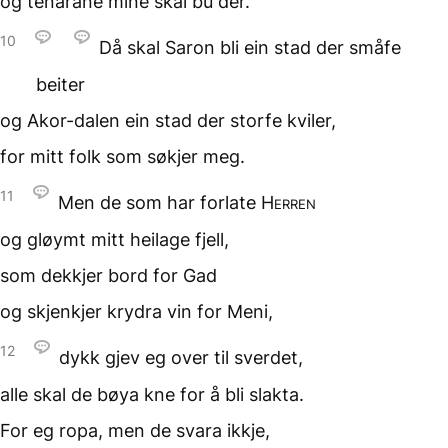
og tenarane mine
skal bu der.
10
Då skal Saron bli ein stad
der småfe
beiter
og Akor-dalen ein stad
der storfe kviler,
for mitt folk
som søkjer meg.
11
Men de som
har forlate
Herren
og gløymt mitt heilage fjell,
som dekkjer bord
for Gad
og skjenkjer krydra vin
for Meni,
12
dykk gjev eg over
til sverdet,
alle skal de bøya kne
for å bli slakta.
For eg ropa, men de
svara ikkje,