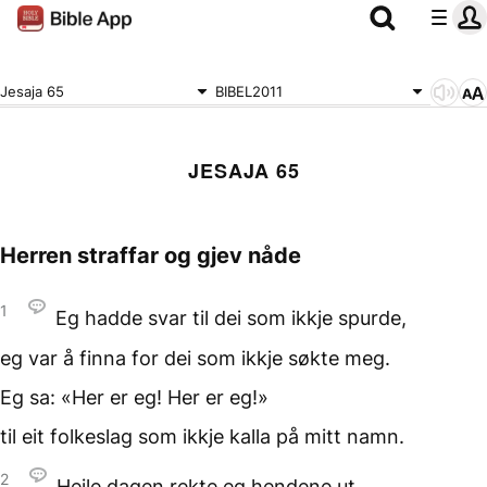
Jesaja 65
BIBEL2011
JESAJA 65
Herren straffar og gjev nåde
1
Eg hadde svar til dei
som ikkje spurde,
eg var å finna for dei
som ikkje søkte meg.
Eg sa: «Her er eg!
Her er eg!»
til eit folkeslag som ikkje
kalla på mitt namn.
2
Heile dagen rekte eg
hendene ut