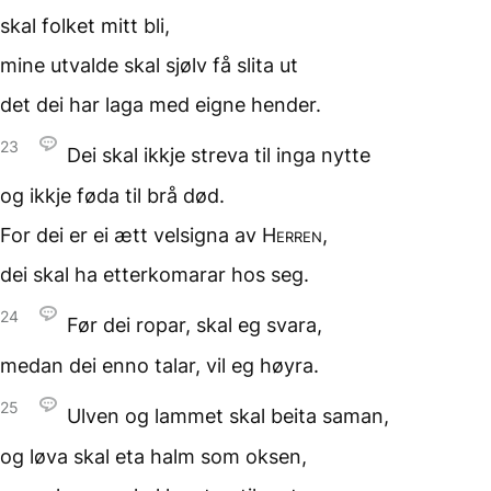
skal folket mitt bli,
mine utvalde skal sjølv
få slita ut
det dei har laga
med eigne hender.
23
Dei skal ikkje streva
til inga nytte
og ikkje føda
til brå død.
For dei er ei ætt
velsigna av
Herren
,
dei skal ha etterkomarar
hos seg.
24
Før dei ropar,
skal eg svara,
medan dei enno talar,
vil eg høyra.
25
Ulven og lammet
skal beita saman,
og løva skal eta halm
som oksen,