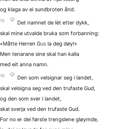
og klaga av ei sundbroten ånd.
15
Det namnet de lèt
etter dykk,
skal mine utvalde bruka
som forbanning:
«Måtte Herren
Gud
la deg døy!»
Men tenarane sine
skal han kalla
med eit anna namn.
16
Den som velsignar seg
i landet,
skal velsigna seg
ved den trufaste Gud,
og den som sver
i landet,
skal sverja
ved den trufaste Gud.
For no er dei første trengslene
gløymde,