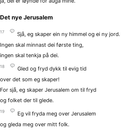
ja, dei er løynde
for auga mine.
Det nye Jerusalem
17
Sjå, eg skaper ein ny himmel
og ei ny jord.
Ingen skal minnast
dei første ting,
ingen skal tenkja
på dei.
18
Gled og fryd dykk
til evig tid
over det som eg skaper!
For sjå, eg skaper Jerusalem
om til fryd
og folket der
til glede.
19
Eg vil fryda meg
over Jerusalem
og gleda meg
over mitt folk.