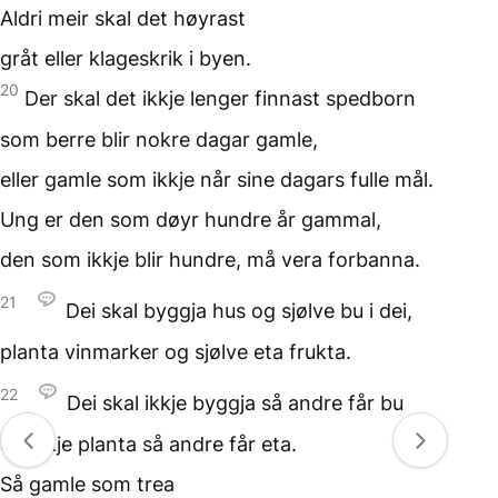
Aldri meir skal det høyrast
gråt eller klageskrik
i byen.
20
Der skal det ikkje lenger
finnast spedborn
som berre blir
nokre dagar gamle,
eller gamle som ikkje når
sine dagars fulle mål.
Ung er den som døyr
hundre år gammal,
den som ikkje blir hundre,
må vera forbanna.
21
Dei skal byggja hus
og sjølve bu i dei,
planta vinmarker
og sjølve eta frukta.
22
Dei skal ikkje byggja
så andre får bu
og ikkje planta
så andre får eta.
Så gamle som trea