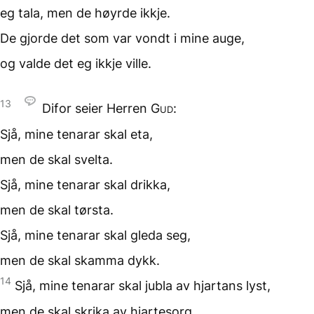
eg tala, men de
høyrde ikkje.
De gjorde det som var vondt
i mine auge,
og valde
det eg ikkje ville.
13
Difor seier Herren
Gud
:
Sjå, mine tenarar
skal eta,
men de skal svelta.
Sjå, mine tenarar
skal drikka,
men de skal tørsta.
Sjå, mine tenarar
skal gleda seg,
men de skal
skamma dykk.
14
Sjå, mine tenarar skal jubla
av hjartans lyst,
men de skal skrika
av hjartesorg