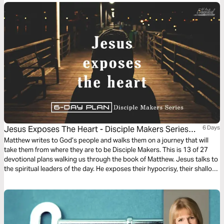
we been chasing experiences when God has already given us the
resurrection? Three days. One Christ. The only sign we will ever need. Be
challenged. Be stirred. Be mature. Be inspired.
Jesus Exposes The Heart - Disciple Makers Series
6 Days
#13
Matthew writes to God’s people and walks them on a journey that will
take them from where they are to be Disciple Makers. This is 13 of 27
devotional plans walking us through the book of Matthew. Jesus talks to
the spiritual leaders of the day. He exposes their hypocrisy, their shallow
faith, their words and their weak walk. Let’s model our walk after His.