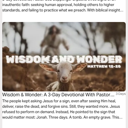
inauthentic faith: seeking human approval, holding others to higher
standards, and failing to practice what we preach. With biblical insight
and practical application, this study challenges you to embrace a
sincere, gospel-centered faith.
Wisdom & Wonder: A 3-Day Devotional With Pastor
3 Days
Philip Anthony Mitchell
The people kept asking Jesus for a sign, even after seeing Him heal,
deliver, raise the dead, and forgive sins. Still, they wanted more. Jesus
refused to perform on demand. Instead, He pointed to the sign that
would matter most: Jonah. Three days. A tomb. An empty grave. This
study walks through Matthew 12:38–45 and asks a hard question: have