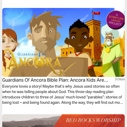
behind each song as you read more of God’s Word.
Guardians Of Ancora Bible Plan: Ancora Kids Are
3 Days
Lost!
Everyone loves a story! Maybe that’s why Jesus used stories so often
when he was telling people about God. This three-day reading plan
introduces children to three of Jesus’ much-loved “parables”: stories of
being lost – and being found again. Along the way, they will find out more
about our loving and ever-searching God. The plan complements the free
children’s game app Guardians of Ancora.