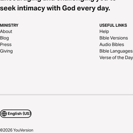
seek intimacy with God every day.
MINISTRY
USEFUL LINKS
About
Help
Blog
Bible Versions
Press
Audio Bibles
Giving
Bible Languages
Verse of the Day
English (US)
©
2026
YouVersion