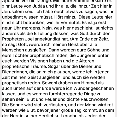
Aposteln vor die Menge. Mit lauter Stimme erklärte er:
»Ihr Leute von Judäa und ihr alle, die ihr zur Zeit hier in
Jerusalem seid! Ich habe euch etwas zu sagen, was ihr
unbedingt wissen müsst. Hört mir zu! Diese Leute hier
sind nicht betrunken, wie ihr vermutet. Es ist ja erst
neun Uhr morgens. Nein, was hier geschieht, ist nichts
anderes als die Erfüllung dessen, was Gott durch den
Propheten Joel angekündigt hat. ›Am Ende der Zeit‹,
so sagt Gott, ›werde ich meinen Geist über alle
Menschen ausgießen. Dann werden eure Söhne und
eure Töchter prophetisch reden; die Jüngeren unter
euch werden Visionen haben und die Älteren
prophetische Träume. Sogar über die Diener und
Dienerinnen, die an mich glauben, werde ich in jener
Zeit meinen Geist ausgießen, und auch sie werden
prophetisch reden. Sowohl droben am Himmel als
auch unten auf der Erde werde ich Wunder geschehen
lassen, und es werden furchterregende Dinge zu
sehen sein: Blut und Feuer und dichte Rauchwolken.
Die Sonne wird sich verfinstern, und der Mond wird rot
werden wie Blut, bevor jener große Tag kommt, an dem
der Herr in seiner Herrlichkeit erscheint. Jeder, der