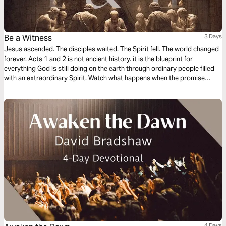
Be a Witness
3 Days
Jesus ascended. The disciples waited. The Spirit fell. The world changed
forever. Acts 1 and 2 is not ancient history. it is the blueprint for
everything God is still doing on the earth through ordinary people filled
with an extraordinary Spirit. Watch what happens when the promise
meets the wait. Watch what happens when fire falls on flesh. Watch what
happens when one message burns three thousand hearts in a single
afternoon. You were not called to admire the early Church from a
distance. You were called to become it.
4 Days