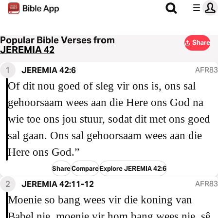
Popular Bible Verses from
Share
JEREMIA 42
1
JEREMIA 42:6
AFR83
Of dit nou goed of sleg vir ons is, ons sal
gehoorsaam wees aan die Here ons God na
wie toe ons jou stuur, sodat dit met ons goed
sal gaan. Ons sal gehoorsaam wees aan die
Here ons God.”
Share
Compare
Explore JEREMIA 42:6
2
JEREMIA 42:11-12
AFR83
Moenie so bang wees vir die koning van
Babel nie, moenie vir hom bang wees nie, sê