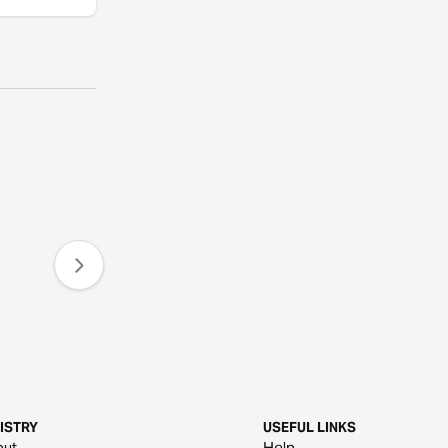
ISTRY
USEFUL LINKS
out
Help