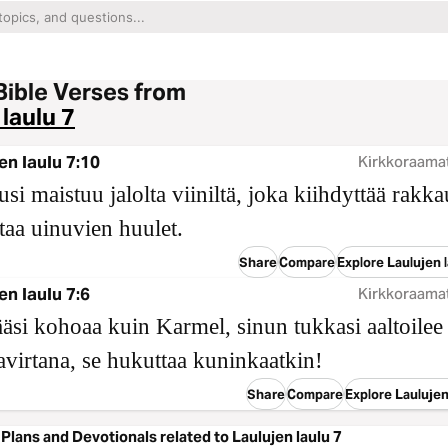
Bible Verses from
 laulu 7
en laulu 7:10
Kirkkoraama
si maistuu jalolta viiniltä, joka kiihdyttää rakka
ttaa uinuvien huulet.
Share
Compare
Explore Laulujen l
en laulu 7:6
Kirkkoraama
äsi kohoaa kuin Karmel, sinun tukkasi aaltoilee
virtana, se hukuttaa kuninkaatkin!
Share
Compare
Explore Laulujen
Plans and Devotionals related to Laulujen laulu 7