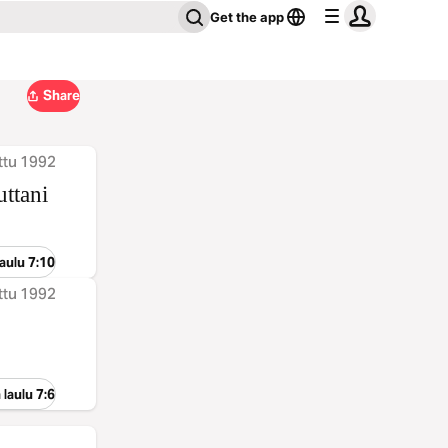
Get the app
Share
ttu 1992
uttani
aulu 7:10
ttu 1992
 laulu 7:6