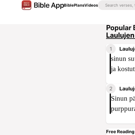
Bible
Plans
Videos
Popular 
Laulujen
1
Lauluj
sinun suu
ja kostu
2
Lauluj
Sinun pä
purppura
Free Reading 