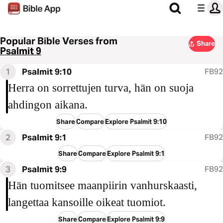
Popular Bible Verses from
Share
Psalmit 9
1
Psalmit 9:10
FB92
Herra on sorrettujen turva, hän on suoja
ahdingon aikana.
Share
Compare
Explore Psalmit 9:10
2
Psalmit 9:1
FB92
Share
Compare
Explore Psalmit 9:1
3
Psalmit 9:9
FB92
Hän tuomitsee maanpiirin vanhurskaasti,
langettaa kansoille oikeat tuomiot.
Share
Compare
Explore Psalmit 9:9