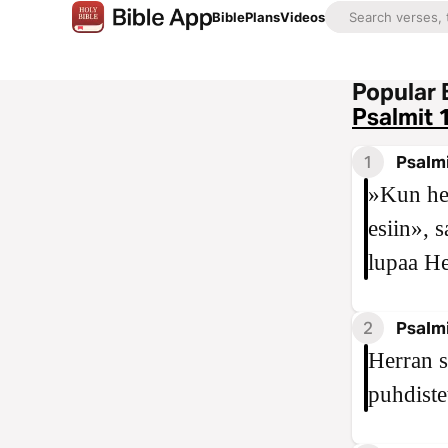
Bible
Plans
Videos
Popular 
Psalmit 
1
Psalmi
»Kun hei
esiin», 
lupaa He
2
Psalmi
Herran s
puhdiste