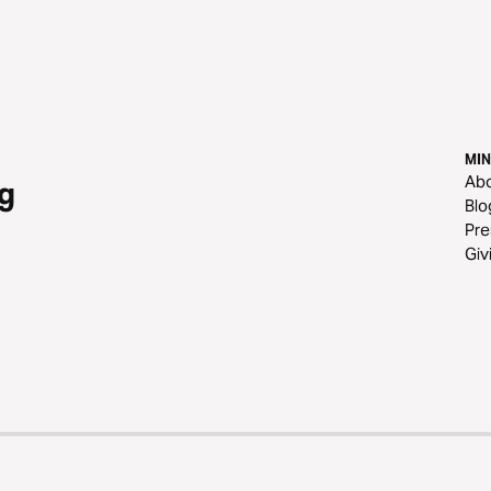
MIN
Ab
g
Blo
Pre
Giv