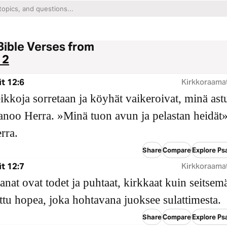
Bible Verses from
12
t 12:6
Kirkkoraama
kkoja sorretaan ja köyhät vaikeroivat, minä ast
sanoo Herra. »Minä tuon avun ja pelastan heidät»
rra.
Share
Compare
Explore Psa
t 12:7
Kirkkoraama
anat ovat todet ja puhtaat, kirkkaat kuin seitsemä
ttu hopea, joka hohtavana juoksee sulattimesta.
Share
Compare
Explore Psa