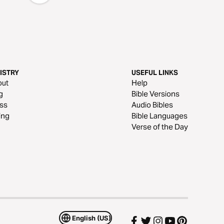
ISTRY
USEFUL LINKS
out
Help
g
Bible Versions
ss
Audio Bibles
ing
Bible Languages
Verse of the Day
English (US)