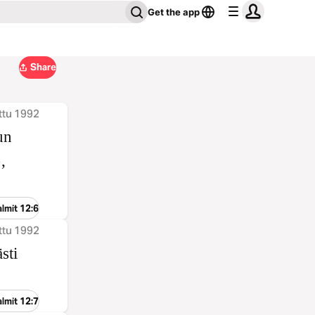
Get the app
Share
ttu 1992
un
,
lmit 12:6
ttu 1992
sti
lmit 12:7