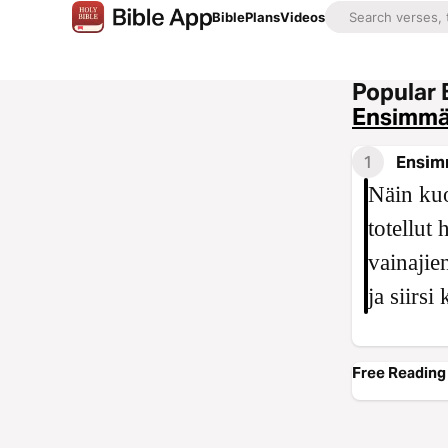
Bible
Plans
Videos
Popular 
Ensimmäi
1
Ensimm
Näin kuo
totellut
vainajie
ja siirsi
Free Reading 