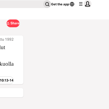
Get the app
Share
ttu 1992
lut
 kuolla
 10:13-14