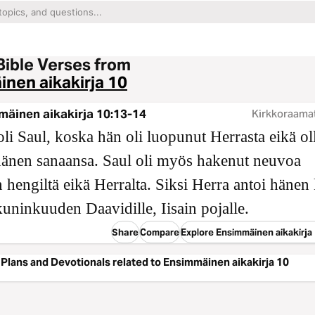
Bible Verses from
nen aikakirja 10
äinen aikakirja 10:13-14
Kirkkoraama
li Saul, koska hän oli luopunut Herrasta eikä ol
 hänen sanaansa. Saul oli myös hakenut neuvoa
n hengiltä eikä Herralta. Siksi Herra antoi hänen
 kuninkuuden Daavidille, Iisain pojalle.
Share
Compare
Explore Ensimmäinen aikakirja
Plans and Devotionals related to Ensimmäinen aikakirja 10