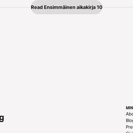
Read Ensimmäinen aikakirja 10
MIN
Ab
g
Blo
Pre