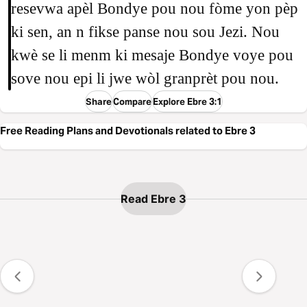
resevwa apèl Bondye pou nou fòme yon pèp
ki sen, an n fikse panse nou sou Jezi. Nou
kwè se li menm ki mesaje Bondye voye pou
sove nou epi li jwe wòl granprèt pou nou.
Share
Compare
Explore Ebre 3:1
Free Reading Plans and Devotionals related to Ebre 3
Read Ebre 3