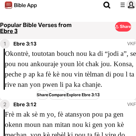
Popular Bible Verses from
Share
Ebre 3
1
Ebre 3:13
VKF
Okontrè, toutotan bouch nou ka di “jodi a”, se
pou nou ankouraje youn lòt chak jou. Konsa,
peche p ap ka fè kè nou vin tèlman di pou l ta
rive nan yon pwen li pa ka chanje.
Share
Compare
Explore Ebre 3:13
2
Ebre 3:12
VKF
Frè m ak sè m yo, fè atansyon pou pa gen
okenn moun nan mitan nou ki gen yon kè
mechan, yon kè rebèl ki pou ta fè l vire do