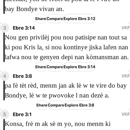
bay Bondye vivan an.
Share
Compare
Explore Ebre 3:12
3
Ebre 3:14
VKF
Nou gen privilèj pou nou patisipe nan tout sa
ki pou Kris la, si nou kontinye jiska lafen nan
lafwa nou te genyen depi nan kòmansman an.
Share
Compare
Explore Ebre 3:14
4
Ebre 3:8
VKF
pa fè tèt rèd, menm jan ak lè w te vire do bay
Bondye, lè w te pwovoke l nan dezè a.
Share
Compare
Explore Ebre 3:8
5
Ebre 3:1
VKF
Konsa, frè m ak sè m yo, nou menm ki