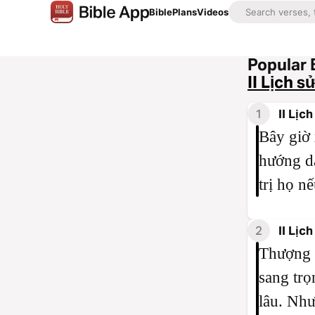
Bible
Plans
Videos
Popular 
II Lịch s
1
II Lịc
Bây giờ 
hướng dẫ
trị họ n
2
II Lịc
Thượng 
sang trọ
lâu. Như