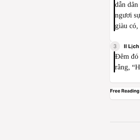
dẫn dân 
ngươi sự
giàu có,
3
II Lịch
Đêm đó 
rằng, “H
Free Reading 