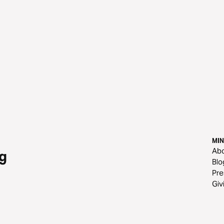
MIN
Ab
g
Blo
Pre
Giv