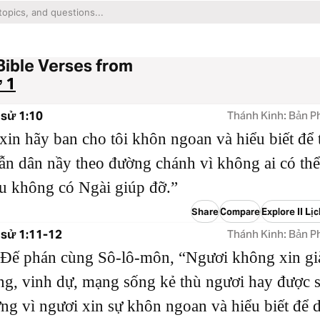
Bible Verses from
ử 1
h sử 1:10
Thánh Kinh: Bản P
xin hãy ban cho tôi khôn ngoan và hiểu biết để 
n dân nầy theo đường chánh vì không ai có thể
ếu không có Ngài giúp đỡ.”
Share
Compare
Explore II Lị
h sử 1:11-12
Thánh Kinh: Bản P
Đế phán cùng Sô-lô-môn, “Ngươi không xin gi
ng, vinh dự, mạng sống kẻ thù ngươi hay được 
ng vì ngươi xin sự khôn ngoan và hiểu biết để d