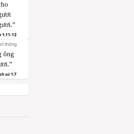
cho
gươi
gươi.”
sử 1:11-12
hổ thông
g ông
ươi.”
ịch sử 1:7