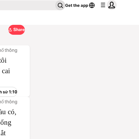
Get the app
Share
hổ thông
tôi
 cai
ch sử 1:10
hổ thông
àu có,
sống
ắt