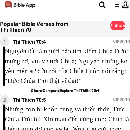
Popular Bible Verses from
Share
Thi Thiên 70
1
Thi Thiên 70:4
VIE2010
Nguyện tất cả người nào tìm kiếm Chúa Được
mừng rỡ, vui vẻ nơi Chúa; Nguyện những kẻ
yêu mến sự cứu rỗi của Chúa Luôn nói rằng:
“Đức Chúa Trời thật vĩ đại!”
Share
Compare
Explore Thi Thiên 70:4
2
Thi Thiên 70:5
VIE2010
Nhưng con bị khốn cùng và thiếu thốn; Đức
Chúa Trời ôi! Xin mau đến cùng con: Chúa là
Đấng giúp đỡ con và là Đấng giải cứu con;