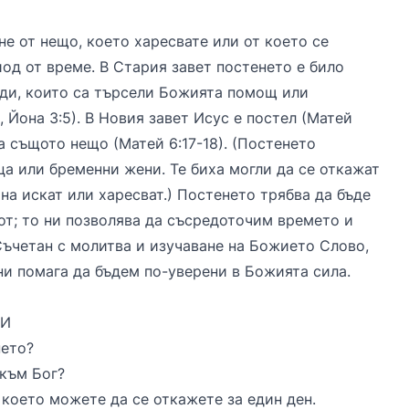
е от нещо, което харесвате или от което се
од от време. В Стария завет постенето е било
ди, които са търсели Божията помощ или
, Йона 3:5). В Новия завет Исус е постел (Матей
на същото нещо (Матей 6:17-18). (Постенето
ца или бременни жени. Те биха могли да се откажат
на искат или харесват.) Постенето трябва да бъде
т; то ни позволява да съсредоточим времето и
Съчетан с молитва и изучаване на Божието Слово,
ни помага да бъдем по-уверени в Божията сила.
СИ
нето?
 към Бог?
 което можете да се откажете за един ден.