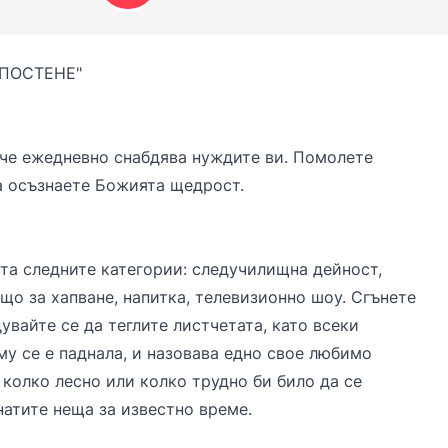
ПОСТЕНЕ"
, че ежедневно снабдява нуждите ви. Помолете
а осъзнаете Божията щедрост.
та следните категории: следучилищна дейност,
що за хапване, напитка, телевизионно шоу. Сгънете
дувайте се да теглите листчетата, като всеки
му се е паднала, и назовава едно свое любимо
 колко лесно или колко трудно би било да се
натите неща за известно време.