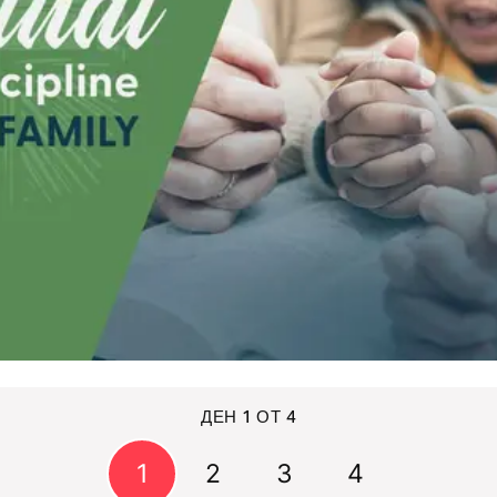
ДЕН 1 ОТ 4
1
2
3
4