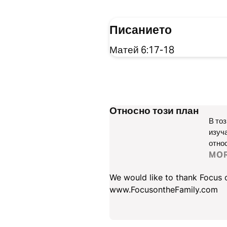
Писанието
Матей 6:17-18
Относно този план
В то
изуч
отно
изуча
MO
Всек
въпр
We would like to thank Focus on
www.FocusontheFamily.com