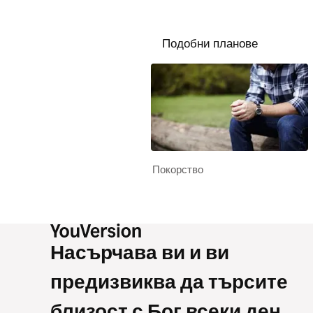
Подобни планове
Покорство
Насърчава ви и ви
предизвиква да търсите
близост с Бог всеки ден.