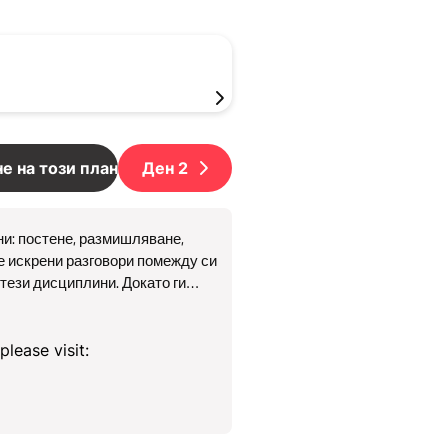
е на този план
Ден
2
ни: постене, размишляване,
е искрени разговори помежду си
тези дисциплини. Докато ги
ривилегия, а не като задължение.
снение, практическа дейност и
lease visit: