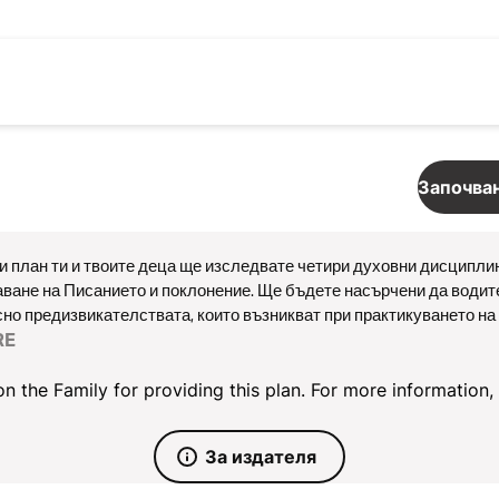
Започван
зи план ти и твоите деца ще изследвате четири духовни дисципли
аване на Писанието и поклонение. Ще бъдете насърчени да водит
сно предизвикателствата, които възникват при практикуването на 
вате, ще бъдете провокирани да започнете да ги приемате като п
RE
и ден включва призив за молитва, кратък пасаж от Библията и обя
оси за дискутиране.
 the Family for providing this plan. For more information, p
За издателя