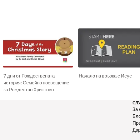
7 дни от Рождествената
Начало на връзка с Исус
история: Семейно посвещение
за Рождество Христово
СЛ
За 
Бл
Пр
Да