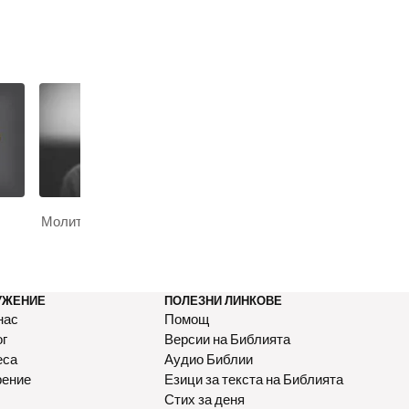
Молитва
Кураж
УЖЕНИЕ
ПОЛЕЗНИ ЛИНКОВЕ
нас
Помощ
ог
Версии на Библията
еса
Аудио Библии
рение
Езици за текста на Библията
Стих за деня