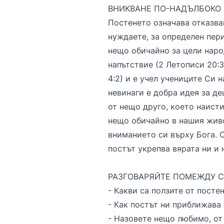
ВНИКВАНЕ ПО-НАДЪЛБОКО
Постенето означава отказван
нуждаете, за определен пери
нещо обичайно за цели наро
напътствие (2 Летописи 20:3
4:2) и е учел учениците Си 
невинаги е добра идея за де
от нещо друго, което наисти
нещо обичайно в нашия живо
вниманието си върху Бога. 
постът укрепва вярата ни и 
РАЗГОВАРЯЙТЕ ПОМЕЖДУ 
- Какви са ползите от посте
- Как постът ни приближава
- Назовете нещо любимо, от