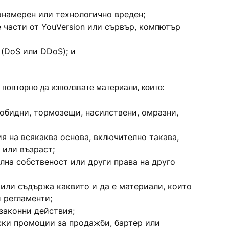
лонамерен или технологично вреден;
 части от YouVersion или сървър, компютър
 (DoS или DDoS); и
и повторно да използвате материали, които:
 обидни, тормозещи, насилствени, омразни,
 на всякаква основа, включително такава,
 или възраст;
ална собственост или други права на друго
 или съдържа каквито и да е материали, които
 регламенти;
езаконни действия;
ски промоции за продажби, бартер или