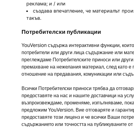
реклама; и / или
създава впечатление, че материалът прои
такъв.
Потребителски публикации
YouVersion съдържа интерактивни функции, които 
потребители или други лица съдържание или мате
преглеждаме Потребителските приноси или други 
премахване на нежелания материал, след като е п
отношение на предавания, комуникации или съдърж
Всички Потребителски приноси трябва да отговаря
предоставяте на нас и нашите доставчици на услу
възпроизвеждаме, променяме, изпълняваме, показ
предложим YouVersion. Вие отговаряте и гарантир
предоставяте този лиценз и че всички Ваши потреб
съдържанието или точността на публикуваните от 