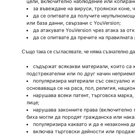
цели, включително наблюдение или копиране 
за въвеждане на вируси, троянски коне, 
да се опитвате да получите неупълномоще
или база данни, свързани с YouVersion;
да атакувате YouVersion чрез атака за от
да се опитвате да пречите на правилната 
Също така се съгласявате, че няма съзнателно да
съдържат всякакви материали, които са к
подстрекателни или по друг начин неприемл
популяризира материали със сексуално и
основаваща се на раса, пол, религия, нацио
нарушава всеки патент, търговска марка,
лице;
нарушава законните права (включително п
биха могли да породят гражданска или нака
популяризира каквато и да е незаконна д
включва търговски дейности или продажб