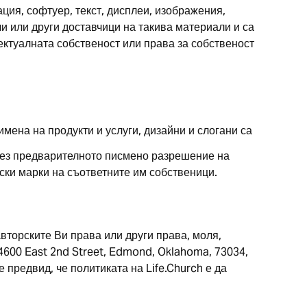
ция, софтуер, текст, дисплеи, изображения,
ли или други доставчици на такива материали и са
лектуалната собственост или права за собственост
имена на продукти и услуги, дизайни и слогани са
а без предварителното писмено разрешение на
овски марки на съответните им собственици.
вторските Ви права или други права, моля,
, 4600 East 2nd Street, Edmond, Oklahoma, 73034,
е предвид, че политиката на Life.Church е да