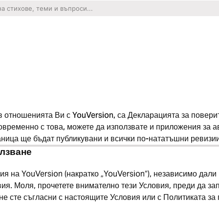
в отношенията Ви с YouVersion, са Декларацията за повери
новременно с това, можете да използвате и приложения за а
аница ще бъдат публикувани и всички по-нататъшни ревизии
олзване
я на YouVersion (накратко „YouVersion“), независимо дали 
ия. Моля, прочетете внимателно тези Условия, преди да зап
 не сте съгласни с настоящите Условия или с Политиката за