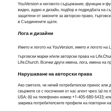
YouVersion и неговото съдържание, функции и фу
видео, аудио и дизайн, подбор и подредбата на съ
защитени от законите за авторско право, търговск
в Съединените щати.
Лога и дизайни
Името и логото на YouVersion, името и логото на L
търговски марки и/или авторски права на Life.Ch
Life.Church. Всички други имена, лога, имена на 
Нарушаване на авторски права
Ако смятате, че нечий потребителски принос или 
свържете се с посочения от нас агент чрез: (а) п
USA; (б) на телефонен номер +1-405-680-5433; и
закрива потребителските профили на повторни н