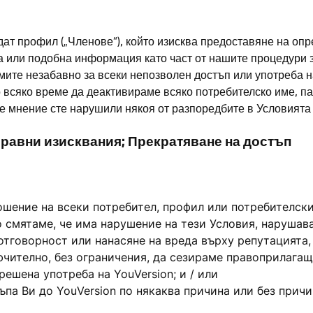
ат профил („Членове“), който изисква предоставяне на опр
а или подобна информация като част от нашите процедури з
мите незабавно за всеки непозволен достъп или употреба н
 всяко време да деактивираме всяко потребителско име, п
ше мнение сте нарушили някоя от разпоредбите в Условията 
Правни изисквания; Прекратяване на достъп
шение на всеки потребител, профил или потребителск
 смятаме, че има нарушение на тези Условия, нарушаван
отговорност или нанасяне на вреда върху репутацията, с
ително, без ограничения, да сезираме правоприлагащ
ешена употреба на YouVersion; и / или
а Ви до YouVersion по някаква причина или без причин