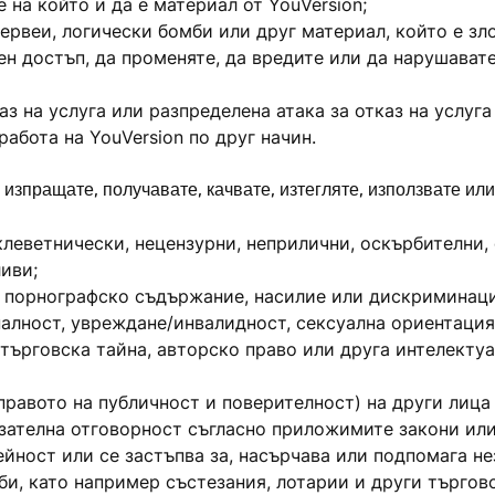
на който и да е материал от YouVersion;
червеи, логически бомби или друг материал, който е з
н достъп, да променяте, да вредите или да нарушавате
каз на услуга или разпределена атака за отказ на услуга
работа на YouVersion по друг начин.
 изпращате, получавате, качвате, изтегляте, използвате ил
леветнически, нецензурни, неприлични, оскърбителни,
иви;
 порнографско съдържание, насилие или дискриминация
налност, увреждане/инвалидност, сексуална ориентация
 търговска тайна, авторско право или друга интелекту
равото на публичност и поверителност) на други лица
зателна отговорност съгласно приложимите закони или
ейност или се застъпва за, насърчава или подпомага н
и, като например състезания, лотарии и други търгов