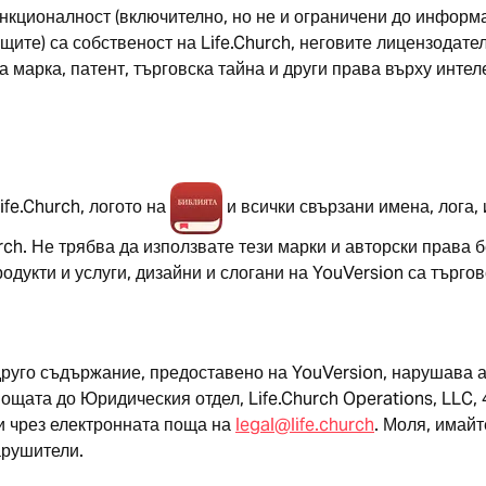
нкционалност (включително, но не и ограничени до информа
щите) са собственост на Life.Church, неговите лицензодате
а марка, патент, търговска тайна и други права върху инте
ife.Church, логото на
и всички свързани имена, лога, 
urch. Не трябва да използвате тези марки и авторски прав
продукти и услуги, дизайни и слогани на YouVersion са търг
друго съдържание, предоставено на YouVersion, нарушава а
о пощата до Юридическия отдел, Life.Church Operations, LLC
ли чрез електронната поща на
legal@life.church
. Моля, имайт
арушители.