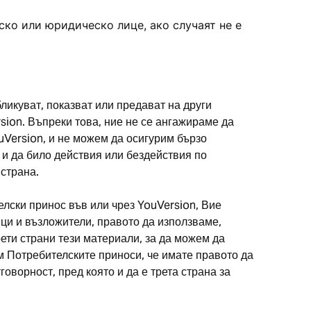
еско или юридическо лице, ако случаят не е
ликуват, показват или предават на други
sion. Въпреки това, ние не се ангажираме да
uVersion, и не можем да осигурим бързо
 и да било действия или бездействия по
страна.
елски принос във или чрез YouVersion, Вие
ици и възложители, правото да използваме,
ети страни тези материали, за да можем да
м Потребителските приноси, че имате правото да
оворност, пред която и да е трета страна за