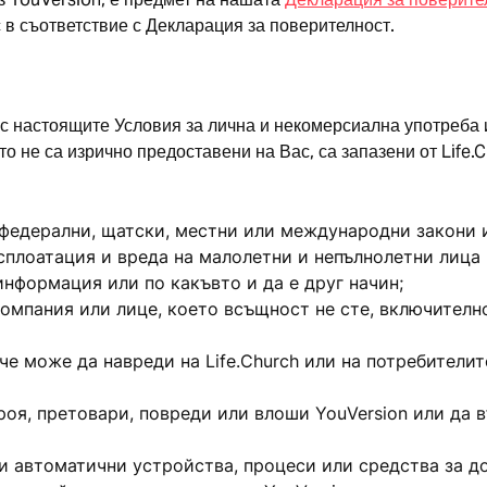
с в съответствие с Декларация за поверителност.
 с настоящите Условия за лична и некомерсиална употреба
то не са изрично предоставени на Вас, са запазени от Life.
а федерални, щатски, местни или международни закони 
сплоатация и вреда на малолетни и непълнолетни лица п
нформация или по какъвто и да е друг начин;
компания или лице, което всъщност не сте, включително
че може да навреди на Life.Church или на потребителит
троя, претовари, повреди или влоши YouVersion или да 
и автоматични устройства, процеси или средства за дос