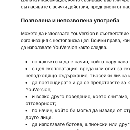
съгласявате с всички действия, предприети от на
Позволена и непозволена употреба
Можете да използвате YouVersion в съответствие
организация с нестопанска цел. Всички права, кои
да използвате YouVersion както следва:
по какъвто и да е начин, който нарушав
с цел експлоатация, вреда или опит за ек
неподходящо съдържание, търсейки лична и
да претендирате и да се представяте за 
YouVersion;
и всяко друго поведение, което считаме, 
отговорност;
по начин, който би могъл да извади от с
друго лице;
да използвате ботове, шпионски или друг