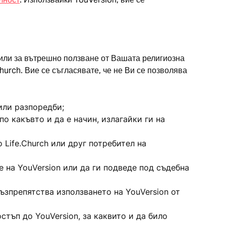
 или за вътрешно ползване от Вашата религиозна
Church. Вие се съгласявате, че не Ви се позволява
или разпоредби;
о какъвто и да е начин, излагайки ги на
 Life.Church или друг потребител на
е на YouVersion или да ги подведе под съдебна
възпрепятства използването на YouVersion от
тъп до YouVersion, за каквито и да било