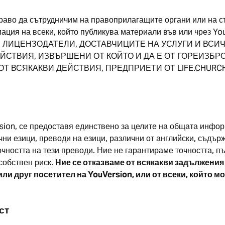
аво да сътрудничим на правоприлагащите органи или на съ
мация на всеки, който публикува материали във или чре
Е ЛИЦЕНЗОДАТЕЛИ, ДОСТАВЧИЦИТЕ НА УСЛУГИ И ВС
ЙСТВИЯ, ИЗВЪРШЕНИ ОТ КОЙТО И ДА Е ОТ ГОРЕИЗБРО
 ОТ ВСЯКАКВИ ДЕЙСТВИЯ, ПРЕДПРИЕТИ ОТ LIFE.CHUR
ion, се предоставя единствено за целите на общата инфо
и езици, преводи на езици, различни от английски, съдърж
чността на тези преводи. Ние не гарантираме точността, п
собствен риск.
Ние се отказваме от всякакви задължения
и друг посетител на YouVersion, или от всеки, който мо
ст