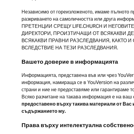
Независимо от гореизложеното, имаме пълното пр
разкриването на самоличността или друга инфор
ПРЕТЕНЦИИ СРЕЩУ LIFE.CHURCH И НЕГОВИТ
ДИРЕКТОРИ, ПРОИЗТИЧАЩИ ОТ ВСЯКАКВИ ДЕ
ВСЯКАКВИ ПРАВНИ РАЗСЛЕДВАНИЯ, КАКТО И
ВСЛЕДСТВИЕ НА ТЕЗИ РАЗСЛЕДВАНИЯ.
Вашето доверие в информацията
Информацията, представена във или чрез YouVers
информация, намираща се в YouVersion на различн
страни и ние не предоставяме или гарантираме то
Всяко разчитане на такава информация е на ваш 
предоставено върху такива материали от Вас ил
съдържанието му.
Права върху интелектуална собствено