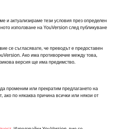
ждаме и актуализираме тези условия през определен
шното използване на YouVersion след публикуване
 вие се съгласявате, че преводът е предоставен
ouVersion. Ако има противоречие между това,
 езикова версия ще има предимство.
о да променим или прекратим предлагането на
, ако по някаква причина всички или някои от
лност
. Използвайки YouVersion, вие се