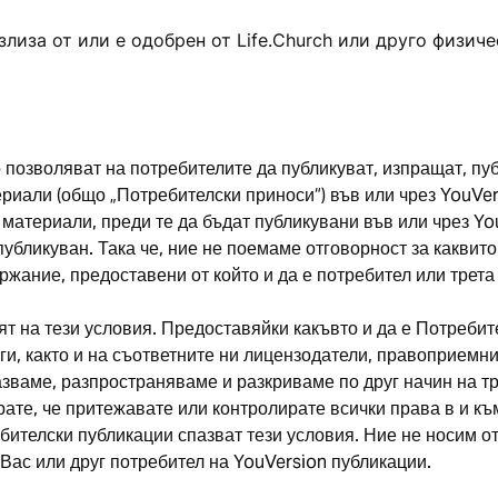
злиза от или е одобрен от Life.Church или друго физич
позволяват на потребителите да публикуват, изпращат, пуб
риали (общо „Потребителски приноси“) във или чрез YouVer
материали, преди те да бъдат публикувани във или чрез Yo
убликуван. Така че, ние не поемаме отговорност за каквито
ание, предоставени от който и да е потребител или трета 
т на тези условия. Предоставяйки какъвто и да е Потребит
ги, както и на съответните ни лицензодатели, правоприемн
ваме, разпространяваме и разкриваме по друг начин на тр
ате, че притежавате или контролирате всички права в и къ
ителски публикации спазват тези условия. Ние не носим отг
Вас или друг потребител на YouVersion публикации.