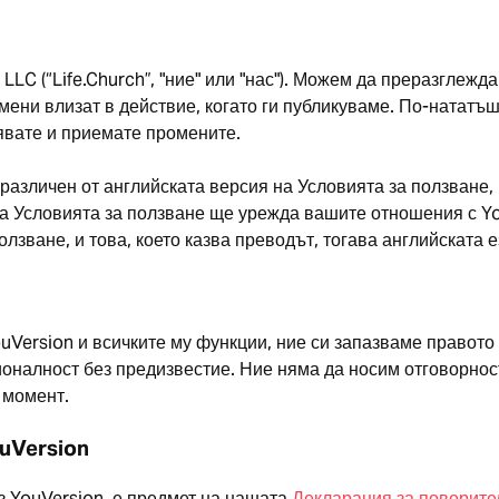
, LLC (“Life.Church”, "ние" или "нас"). Можем да преразгле
мени влизат в действие, когато ги публикуваме. По-нататъ
явате и приемате промените.
 различен от английската версия на Условията за ползване,
 на Условията за ползване ще урежда вашите отношения с Y
олзване, и това, което казва преводът, тогава английската
uVersion и всичките му функции, ние си запазваме правот
ионалност без предизвестие. Ние няма да носим отговорност
 момент.
uVersion
з YouVersion, е предмет на нашата
Декларация за поверите