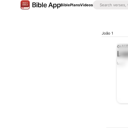
Bible
Plans
Videos
João 1
AUD
Lis
0:00