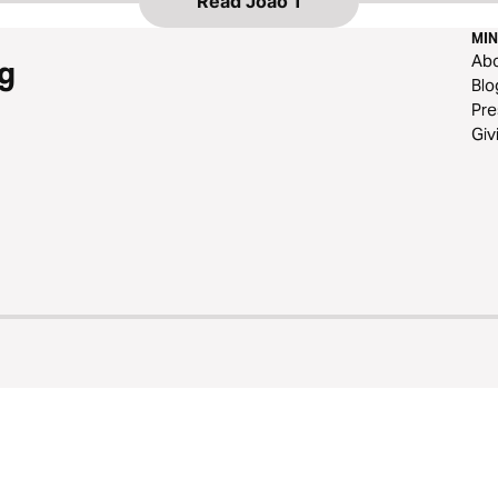
Read
João 1
MIN
Ab
g
Blo
Pre
Giv