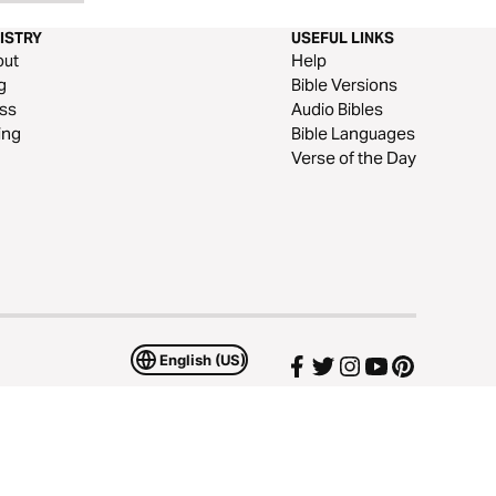
ISTRY
USEFUL LINKS
out
Help
g
Bible Versions
ss
Audio Bibles
ing
Bible Languages
Verse of the Day
English (US)