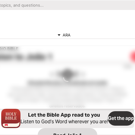
ARA
IO BIBLE
ten to
João 1
0:00
Almeida Revista e Atualizada em áudio
A Sociedade Bíblica do Brasil tem a missão de semear a Palavra
que transforma vidas. Você também pode apoiar a Causa da Bíblia!
ARA em Áudio ℗ 2018 Sociedade Bíblica do Brasil. Todos os
direitos reservados.
Let the Bible App read to you
Get the app
Listen to God’s Word wherever you are!