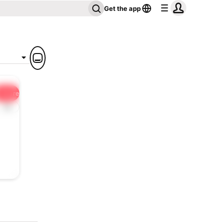
Get the app
Share
1x