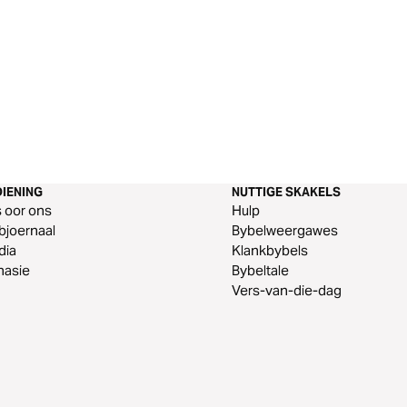
IENING
NUTTIGE SKAKELS
s oor ons
Hulp
joernaal
Bybelweergawes
dia
Klankbybels
nasie
Bybeltale
Vers-van-die-dag