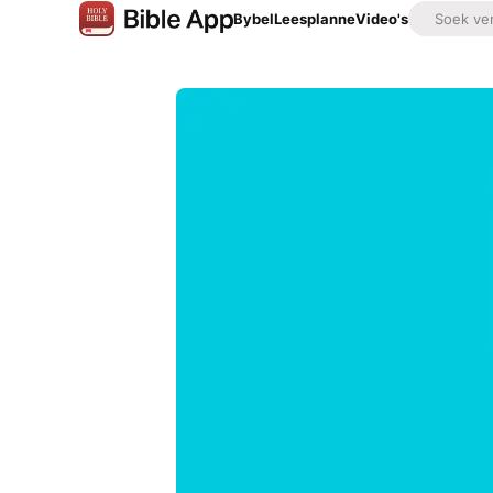
Bybel
Leesplanne
Video's