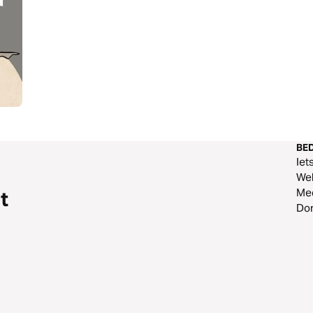
BED
Iet
Web
Me
t
Do