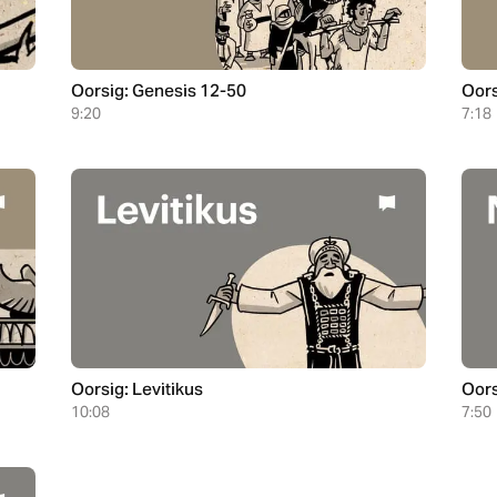
Oorsig: Genesis 12-50
Oors
9:20
7:18
Oorsig: Levitikus
Oors
10:08
7:50