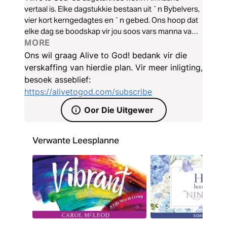
vertaal is. Elke dagstukkie bestaan uit `n Bybelvers,
vier kort kerngedagtes en `n gebed. Ons hoop dat
elke dag se boodskap vir jou soos vars manna van
die Here af sal wees.
MORE
Ons wil graag Alive to God! bedank vir die
verskaffing van hierdie plan. Vir meer inligting,
besoek asseblief:
https://alivetogod.com/subscribe
Oor Die Uitgewer
Verwante Leesplanne