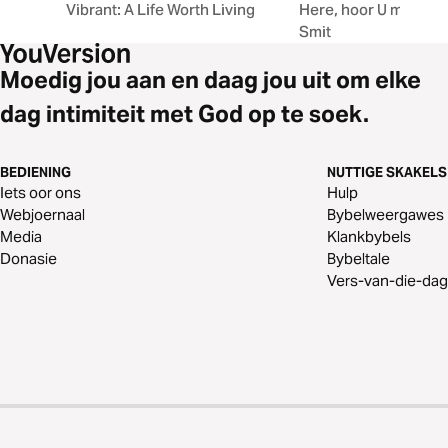
Vibrant: A Life Worth Living
Here, hoor U my? deu
Smit
Moedig jou aan en daag jou uit om elke
dag intimiteit met God op te soek.
BEDIENING
NUTTIGE SKAKELS
Iets oor ons
Hulp
Webjoernaal
Bybelweergawes
Media
Klankbybels
Donasie
Bybeltale
Vers-van-die-dag