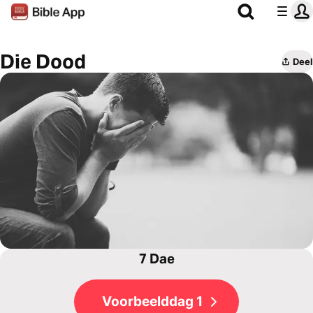
Die Dood
Deel
7 Dae
Voorbeelddag 1