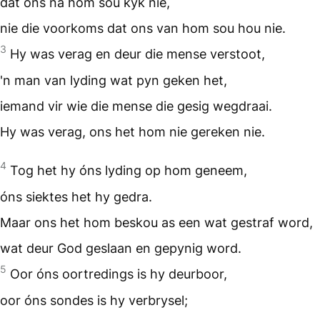
dat ons na hom sou kyk nie,
nie die voorkoms dat ons van hom sou hou nie.
3
Hy was verag en deur die mense verstoot,
'n man van lyding wat pyn geken het,
iemand vir wie die mense die gesig wegdraai.
Hy was verag, ons het hom nie gereken nie.
4
Tog het hy óns lyding op hom geneem,
óns siektes het hy gedra.
Maar ons het hom beskou as een wat gestraf word,
wat deur God geslaan en gepynig word.
5
Oor óns oortredings is hy deurboor,
oor óns sondes is hy verbrysel;