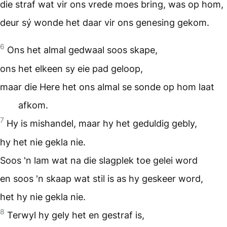
die straf wat vir ons vrede moes bring, was op hom,
deur sý wonde het daar vir ons genesing gekom.
6
Ons het almal gedwaal soos skape,
ons het elkeen sy eie pad geloop,
maar die Here het ons almal se sonde op hom laat
afkom.
7
Hy is mishandel, maar hy het geduldig gebly,
hy het nie gekla nie.
Soos 'n lam wat na die slagplek toe gelei word
en soos 'n skaap wat stil is as hy geskeer word,
het hy nie gekla nie.
8
Terwyl hy gely het en gestraf is,