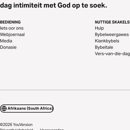
dag intimiteit met God op te soek.
BEDIENING
NUTTIGE SKAKELS
Iets oor ons
Hulp
Webjoernaal
Bybelweergawes
Media
Klankbybels
Donasie
Bybeltale
Vers-van-die-dag
Afrikaans (South Africa)
©
2026
YouVersion
Privaatheidsbeleid
Voorwaardes