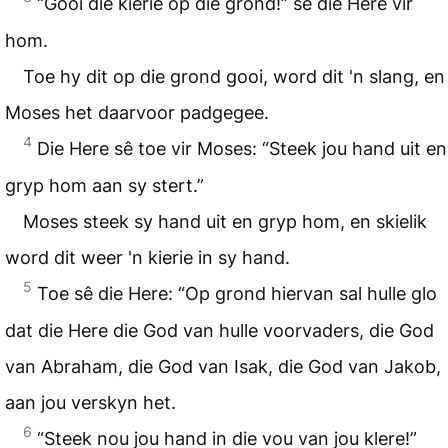
“Gooi die kierie op die grond!” sê die Here vir
hom.
Toe hy dit op die grond gooi, word dit 'n slang, en
Moses het daarvoor padgegee.
4
Die Here sê toe vir Moses: “Steek jou hand uit en
gryp hom aan sy stert.”
Moses steek sy hand uit en gryp hom, en skielik
word dit weer 'n kierie in sy hand.
5
Toe sê die Here: “Op grond hiervan sal hulle glo
dat die Here die God van hulle voorvaders, die God
van Abraham, die God van Isak, die God van Jakob,
aan jou verskyn het.
6
“Steek nou jou hand in die vou van jou klere!”