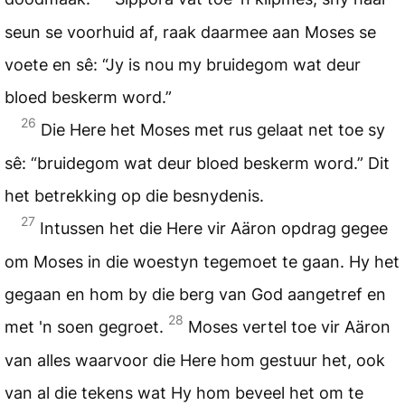
seun se voorhuid af, raak daarmee aan Moses se
voete en sê: “Jy is nou my bruidegom wat deur
bloed beskerm word.”
26
Die Here het Moses met rus gelaat net toe sy
sê: “bruidegom wat deur bloed beskerm word.” Dit
het betrekking op die besnydenis.
27
Intussen het die Here vir Aäron opdrag gegee
om Moses in die woestyn tegemoet te gaan. Hy het
gegaan en hom by die berg van God aangetref en
28
met 'n soen gegroet.
Moses vertel toe vir Aäron
van alles waarvoor die Here hom gestuur het, ook
van al die tekens wat Hy hom beveel het om te