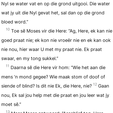
Nyl se water vat en op die grond uitgooi. Die water
wat jy uit die Nyl gevat het, sal dan op die grond
bloed word.”
10
Toe sê Moses vir die Here: “Ag, Here, ek kan nie
goed praat nie; ek kon nie vroeër nie en ek kan ook
nie nou, hier waar U met my praat nie. Ek praat
swaar, en my tong sukkel.”
11
Daarna sê die Here vir hom: “Wie het aan die
mens 'n mond gegee? Wie maak stom of doof of
12
siende of blind? Is dit nie Ek, die Here, nie?
Gaan
nou, Ek sal jou help met die praat en jou leer wat jy
moet sê.”
13