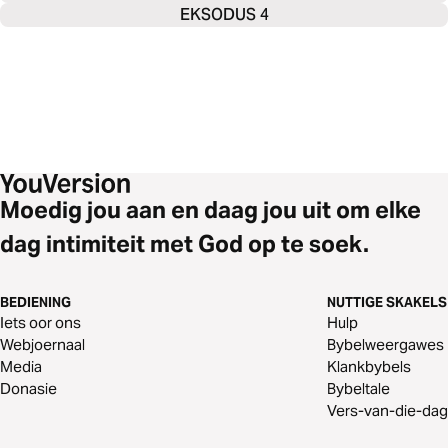
EKSODUS 4
Moedig jou aan en daag jou uit om elke
dag intimiteit met God op te soek.
BEDIENING
NUTTIGE SKAKELS
Iets oor ons
Hulp
Webjoernaal
Bybelweergawes
Media
Klankbybels
Donasie
Bybeltale
Vers-van-die-dag