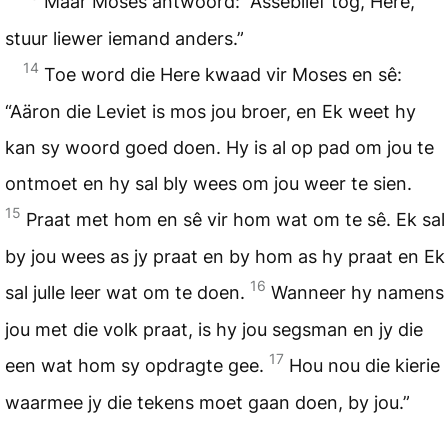
Maar Moses antwoord: “Asseblief tog, Here,
stuur liewer iemand anders.”
14
Toe word die Here kwaad vir Moses en sê:
“Aäron die Leviet is mos jou broer, en Ek weet hy
kan sy woord goed doen. Hy is al op pad om jou te
ontmoet en hy sal bly wees om jou weer te sien.
15
Praat met hom en sê vir hom wat om te sê. Ek sal
by jou wees as jy praat en by hom as hy praat en Ek
16
sal julle leer wat om te doen.
Wanneer hy namens
jou met die volk praat, is hy jou segsman en jy die
17
een wat hom sy opdragte gee.
Hou nou die kierie
waarmee jy die tekens moet gaan doen, by jou.”