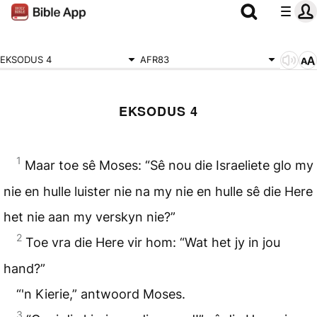
EKSODUS 4
AFR83
EKSODUS 4
1
Maar toe sê Moses: “Sê nou die Israeliete glo my
nie en hulle luister nie na my nie en hulle sê die Here
het nie aan my verskyn nie?”
2
Toe vra die Here vir hom: “Wat het jy in jou
hand?”
“'n Kierie,” antwoord Moses.
3