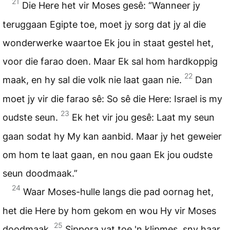
21
Die Here het vir Moses gesê: “Wanneer jy
teruggaan Egipte toe, moet jy sorg dat jy al die
wonderwerke waartoe Ek jou in staat gestel het,
voor die farao doen. Maar Ek sal hom hardkoppig
22
maak, en hy sal die volk nie laat gaan nie.
Dan
moet jy vir die farao sê: So sê die Here: Israel is my
23
oudste seun.
Ek het vir jou gesê: Laat my seun
gaan sodat hy My kan aanbid. Maar jy het geweier
om hom te laat gaan, en nou gaan Ek jou oudste
seun doodmaak.”
24
Waar Moses-hulle langs die pad oornag het,
het die Here by hom gekom en wou Hy vir Moses
25
doodmaak.
Sippora vat toe 'n klipmes, sny haar