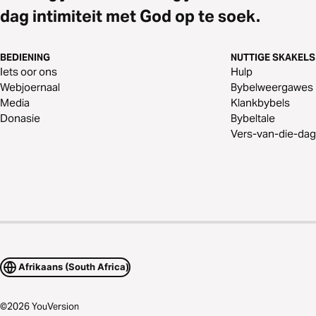
dag intimiteit met God op te soek.
BEDIENING
NUTTIGE SKAKELS
Iets oor ons
Hulp
Webjoernaal
Bybelweergawes
Media
Klankbybels
Donasie
Bybeltale
Vers-van-die-dag
Afrikaans (South Africa)
©
2026
YouVersion