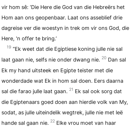
vir hom sê: ‘Die Here die God van die Hebreërs het
Hom aan ons geopenbaar. Laat ons asseblief drie
dagreise ver die woestyn in trek om vir ons God, die
Here, 'n offer te bring.’
19
“Ek weet dat die Egiptiese koning julle nie sal
20
laat gaan nie, selfs nie onder dwang nie.
Dan sal
Ek my hand uitsteek en Egipte teister met die
wonderdade wat Ek in hom sal doen. Eers daarna
21
sal die farao julle laat gaan.
Ek sal ook sorg dat
die Egiptenaars goed doen aan hierdie volk van My,
sodat, as julle uiteindelik wegtrek, julle nie met leë
22
hande sal gaan nie.
Elke vrou moet van haar