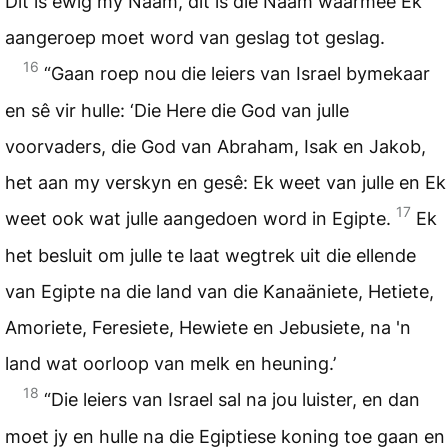
Dit is ewig my Naam, dit is die Naam waarmee Ek
aangeroep moet word van geslag tot geslag.
16
“Gaan roep nou die leiers van Israel bymekaar
en sê vir hulle: ‘Die Here die God van julle
voorvaders, die God van Abraham, Isak en Jakob,
het aan my verskyn en gesê: Ek weet van julle en Ek
17
weet ook wat julle aangedoen word in Egipte.
Ek
het besluit om julle te laat wegtrek uit die ellende
van Egipte na die land van die Kanaäniete, Hetiete,
Amoriete, Feresiete, Hewiete en Jebusiete, na 'n
land wat oorloop van melk en heuning.’
18
“Die leiers van Israel sal na jou luister, en dan
moet jy en hulle na die Egiptiese koning toe gaan en