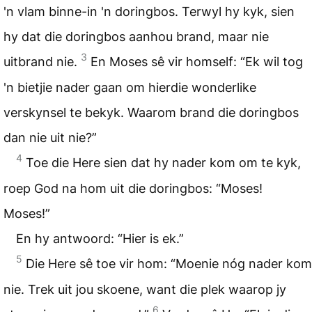
'n vlam binne-in 'n doringbos. Terwyl hy kyk, sien
hy dat die doringbos aanhou brand, maar nie
3
uitbrand nie.
En Moses sê vir homself: “Ek wil tog
'n bietjie nader gaan om hierdie wonderlike
verskynsel te bekyk. Waarom brand die doringbos
dan nie uit nie?”
4
Toe die Here sien dat hy nader kom om te kyk,
roep God na hom uit die doringbos: “Moses!
Moses!”
En hy antwoord: “Hier is ek.”
5
Die Here sê toe vir hom: “Moenie nóg nader kom
nie. Trek uit jou skoene, want die plek waarop jy
6