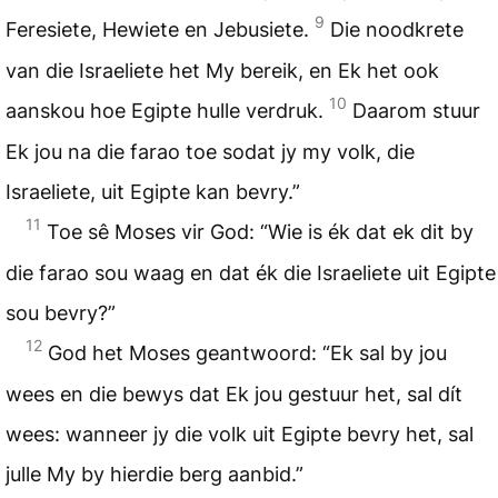
9
Feresiete, Hewiete en Jebusiete.
Die noodkrete
van die Israeliete het My bereik, en Ek het ook
10
aanskou hoe Egipte hulle verdruk.
Daarom stuur
Ek jou na die farao toe sodat jy my volk, die
Israeliete, uit Egipte kan bevry.”
11
Toe sê Moses vir God: “Wie is ék dat ek dit by
die farao sou waag en dat ék die Israeliete uit Egipte
sou bevry?”
12
God het Moses geantwoord: “Ek sal by jou
wees en die bewys dat Ek jou gestuur het, sal dít
wees: wanneer jy die volk uit Egipte bevry het, sal
julle My by hierdie berg aanbid.”