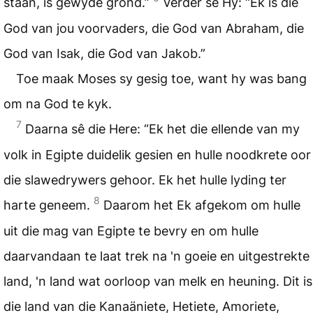
staan, is gewyde grond.”
Verder sê Hy: “Ek is die
God van jou voorvaders, die God van Abraham, die
God van Isak, die God van Jakob.”
Toe maak Moses sy gesig toe, want hy was bang
om na God te kyk.
7
Daarna sê die Here: “Ek het die ellende van my
volk in Egipte duidelik gesien en hulle noodkrete oor
die slawedrywers gehoor. Ek het hulle lyding ter
8
harte geneem.
Daarom het Ek afgekom om hulle
uit die mag van Egipte te bevry en om hulle
daarvandaan te laat trek na 'n goeie en uitgestrekte
land, 'n land wat oorloop van melk en heuning. Dit is
die land van die Kanaäniete, Hetiete, Amoriete,